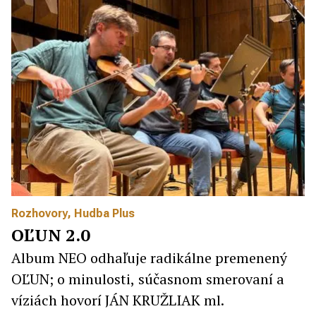
Rozhovory
,
Hudba Plus
OĽUN 2.0
Album NEO odhaľuje radikálne premenený
OĽUN; o minulosti, súčasnom smerovaní a
víziách hovorí JÁN KRUŽLIAK ml.