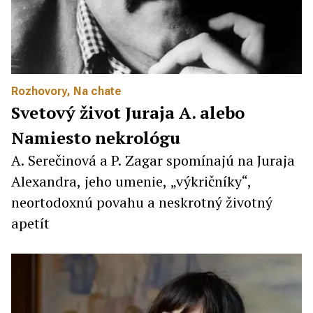
Rozhovory
,
Na chate
Svetový život Juraja A. alebo
Namiesto nekrológu
A. Serečinová a P. Zagar spomínajú na Juraja
Alexandra, jeho umenie, „výkričníky“,
neortodoxnú povahu a neskrotný životný
apetít