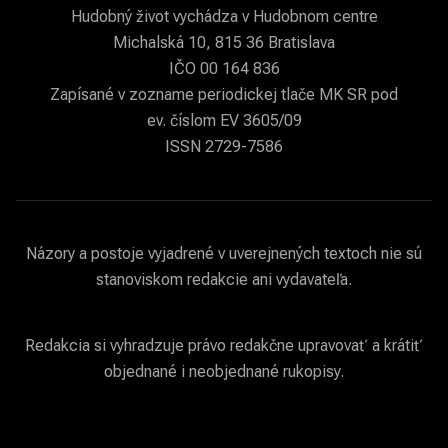
Hudobný život vychádza v Hudobnom centre
Michalská 10, 815 36 Bratislava
IČO 00 164 836
Zapísané v zozname periodickej tlače MK SR pod
ev. číslom EV 3605/09
ISSN 2729-7586
Názory a postoje vyjadrené v uverejnených textoch nie sú
stanoviskom redakcie ani vydavateľa.
Redakcia si vyhradzuje právo redakčne upravovať a krátiť
objednané i neobjednané rukopisy.