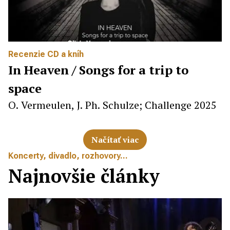
Recenzie CD a kníh
In Heaven / Songs for a trip to
space
O. Vermeulen, J. Ph. Schulze; Challenge 2025
Načítať viac
Koncerty, divadlo, rozhovory...
Najnovšie články