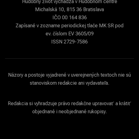
Hudobný život vychádza v Hudobnom centre
Michalská 10, 815 36 Bratislava
IČO 00 164 836
Zapísané v zozname periodickej tlače MK SR pod
ev. číslom EV 3605/09
ISSN 2729-7586
Názory a postoje vyjadrené v uverejnených textoch nie sú
stanoviskom redakcie ani vydavateľa.
Redakcia si vyhradzuje právo redakčne upravovať a krátiť
objednané i neobjednané rukopisy.