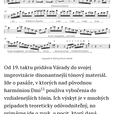
Od 19. taktu pridáva Várady do svojej
improvizácie disonantnejší tónový materiál.
Ide o pasáže, v ktorých nad pôvodnou
11
harmóniou Dmi
používa vybočenia do
vzdialenejších tónin. Ich výskyt je v mnohých
prípadoch teoreticky odôvodniteľný, no
primárne ide o zvuk, o pocit, ktorý daná