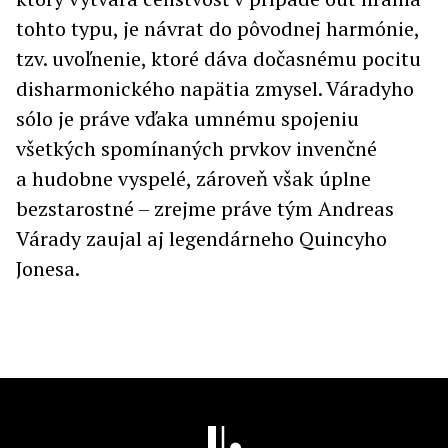
tohto typu, je návrat do pôvodnej harmónie,
tzv. uvoľnenie, ktoré dáva dočasnému pocitu
disharmonického napätia zmysel. Váradyho
sólo je práve vďaka umnému spojeniu
všetkých spomínaných prvkov invenčné
a hudobne vyspelé, zároveň však úplne
bezstarostné – zrejme práve tým Andreas
Várady zaujal aj legendárneho Quincyho
Jonesa.