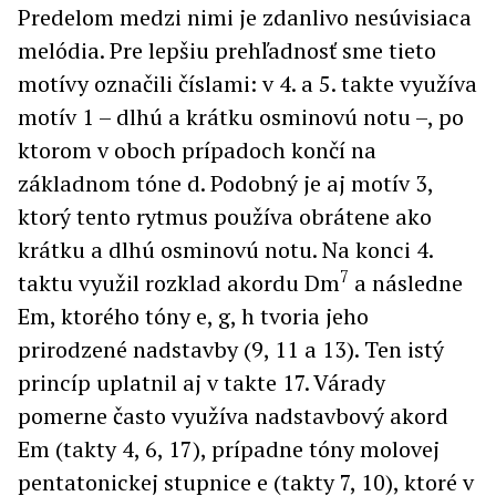
Predelom medzi nimi je zdanlivo nesúvisiaca
melódia. Pre lepšiu prehľadnosť sme tieto
motívy označili číslami: v 4. a 5. takte využíva
motív 1 – dlhú a krátku osminovú notu –, po
ktorom v oboch prípadoch končí na
základnom tóne d. Podobný je aj motív 3,
ktorý tento rytmus používa obrátene ako
krátku a dlhú osminovú notu. Na konci 4.
7
taktu využil rozklad akordu Dm
a následne
Em, ktorého tóny e, g, h tvoria jeho
prirodzené nadstavby (9, 11 a 13). Ten istý
princíp uplatnil aj v takte 17. Várady
pomerne často využíva nadstavbový akord
Em (takty 4, 6, 17), prípadne tóny molovej
pentatonickej stupnice e (takty 7, 10), ktoré v