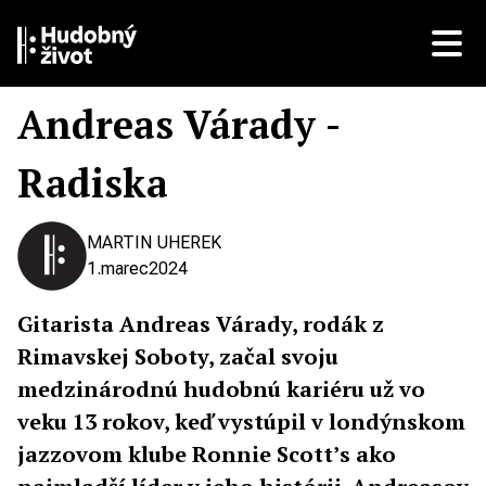
Andreas Várady -
Radiska
MARTIN UHEREK
1.
marec
2024
Gitarista Andreas Várady, rodák z
Rimavskej Soboty, začal svoju
medzinárodnú
hudobnú kariéru už vo
veku 13 rokov, keď vystúpil v londýnskom
jazzovom klube Ronnie Scott’s ako