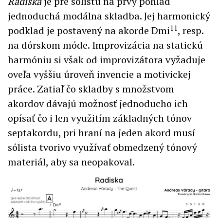
Radiska
je pre sólistu na prvý pohľad
jednoduchá modálna skladba. Jej harmonický
11
podklad je postavený na akorde Dmi
, resp.
na dórskom móde. Improvizácia na statickú
harmóniu si však od improvizátora vyžaduje
oveľa vyššiu úroveň invencie a motivickej
práce. Zatiaľ čo skladby s množstvom
akordov dávajú možnosť jednoducho ich
opísať čo i len využitím základných tónov
septakordu, pri hraní na jeden akord musí
sólista tvorivo využívať obmedzený tónový
materiál, aby sa neopakoval.