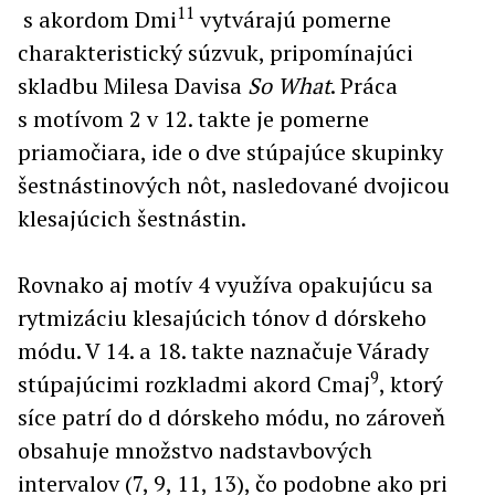
11
s akordom Dmi
vytvárajú pomerne
charakteristický súzvuk, pripomínajúci
skladbu Milesa Davisa
So What
. Práca
s motívom 2 v 12. takte je pomerne
priamočiara, ide o dve stúpajúce skupinky
šestnástinových nôt, nasledované dvojicou
klesajúcich šestnástin.
Rovnako aj motív 4 využíva opakujúcu sa
rytmizáciu klesajúcich tónov d dórskeho
módu. V 14. a 18. takte naznačuje Várady
9
stúpajúcimi rozkladmi akord Cmaj
, ktorý
síce patrí do d dórskeho módu, no zároveň
obsahuje množstvo nadstavbových
intervalov (7, 9, 11, 13), čo podobne ako pri