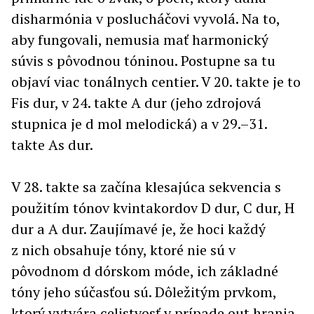
disharmónia v poslucháčovi vyvolá. Na to,
aby fungovali, nemusia mať harmonický
súvis s pôvodnou tóninou. Postupne sa tu
objaví viac tonálnych centier. V 20. takte je to
Fis dur, v 24. takte A dur (jeho zdrojová
stupnica je d mol melodická) a v 29.–31.
takte As dur.
V 28. takte sa začína klesajúca sekvencia s
použitím tónov kvintakordov D dur, C dur, H
dur a A dur. Zaujímavé je, že hoci každý
z nich obsahuje tóny, ktoré nie sú v
pôvodnom d dórskom móde, ich základné
tóny jeho súčasťou sú. Dôležitým prvkom,
ktorý vytvára celistvosť v prípade out hrania