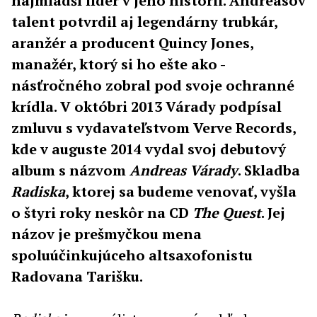
najmladší líder v jeho histórii. Andreasov
talent potvrdil aj legendárny trubkár,
aranžér a producent Quincy Jones,
manažér, ktorý si ho ešte ako -
násťročného zobral pod svoje ochranné
krídla. V októbri 2013 Várady podpísal
zmluvu s vydavateľstvom Verve Records,
kde v auguste 2014 vydal svoj debutový
album s názvom
Andreas Várady
. Skladba
Radiska
, ktorej sa budeme venovať, vyšla
o štyri roky neskôr na CD
The Quest
. Jej
názov je prešmyčkou mena
spoluúčinkujúceho altsaxofonistu
Radovana Tarišku.