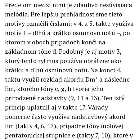
Predelom medzi nimi je zdanlivo nesúvisiaca
melódia. Pre lepšiu prehľadnosť sme tieto
motívy označili číslami: v 4. a 5. takte využíva
motív 1 – dlhú a krátku osminovú notu –, po
ktorom v oboch prípadoch končí na
základnom tóne d. Podobný je aj motív 3,
ktorý tento rytmus používa obrátene ako
krátku a dlhú osminovú notu. Na konci 4.
7
taktu využil rozklad akordu Dm
a následne
Em, ktorého tóny e, g, h tvoria jeho
prirodzené nadstavby (9, 11 a 13). Ten istý
princíp uplatnil aj v takte 17. Várady
pomerne často využíva nadstavbový akord
Em (takty 4, 6, 17), prípadne tóny molovej
pentatonickej stupnice e (takty 7, 10), ktoré v