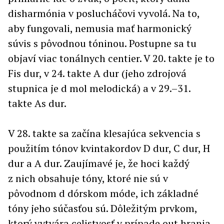
disharmónia v poslucháčovi vyvolá. Na to,
aby fungovali, nemusia mať harmonický
súvis s pôvodnou tóninou. Postupne sa tu
objaví viac tonálnych centier. V 20. takte je to
Fis dur, v 24. takte A dur (jeho zdrojová
stupnica je d mol melodická) a v 29.–31.
takte As dur.
V 28. takte sa začína klesajúca sekvencia s
použitím tónov kvintakordov D dur, C dur, H
dur a A dur. Zaujímavé je, že hoci každý
z nich obsahuje tóny, ktoré nie sú v
pôvodnom d dórskom móde, ich základné
tóny jeho súčasťou sú. Dôležitým prvkom,
ktorý vytvára celistvosť v prípade out hrania