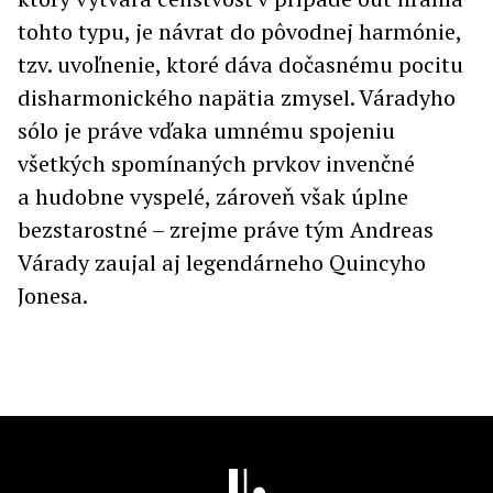
tohto typu, je návrat do pôvodnej harmónie,
tzv. uvoľnenie, ktoré dáva dočasnému pocitu
disharmonického napätia zmysel. Váradyho
sólo je práve vďaka umnému spojeniu
všetkých spomínaných prvkov invenčné
a hudobne vyspelé, zároveň však úplne
bezstarostné – zrejme práve tým Andreas
Várady zaujal aj legendárneho Quincyho
Jonesa.