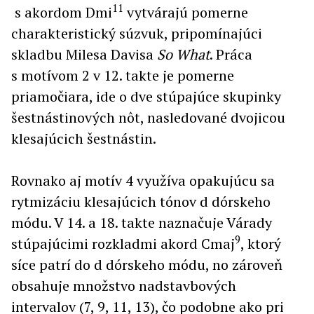
11
s akordom Dmi
vytvárajú pomerne
charakteristický súzvuk, pripomínajúci
skladbu Milesa Davisa
So What
. Práca
s motívom 2 v 12. takte je pomerne
priamočiara, ide o dve stúpajúce skupinky
šestnástinových nôt, nasledované dvojicou
klesajúcich šestnástin.
Rovnako aj motív 4 využíva opakujúcu sa
rytmizáciu klesajúcich tónov d dórskeho
módu. V 14. a 18. takte naznačuje Várady
9
stúpajúcimi rozkladmi akord Cmaj
, ktorý
síce patrí do d dórskeho módu, no zároveň
obsahuje množstvo nadstavbových
intervalov (7, 9, 11, 13), čo podobne ako pri