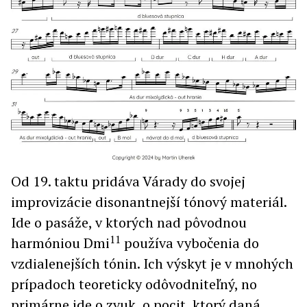
Od 19. taktu pridáva Várady do svojej
improvizácie disonantnejší tónový materiál.
Ide o pasáže, v ktorých nad pôvodnou
11
harmóniou Dmi
používa vybočenia do
vzdialenejších tónin. Ich výskyt je v mnohých
prípadoch teoreticky odôvodniteľný, no
primárne ide o zvuk, o pocit, ktorý daná