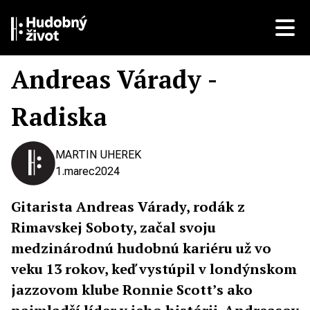
Andreas Várady -
Radiska
MARTIN UHEREK
1.
marec
2024
Gitarista Andreas Várady, rodák z
Rimavskej Soboty, začal svoju
medzinárodnú
hudobnú kariéru už vo
veku 13 rokov, keď vystúpil v londýnskom
jazzovom klube Ronnie Scott’s ako