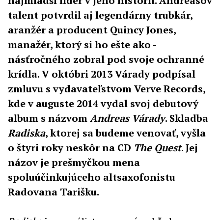
najmladší líder v jeho histórii. Andreasov
talent potvrdil aj legendárny trubkár,
aranžér a producent Quincy Jones,
manažér, ktorý si ho ešte ako -
násťročného zobral pod svoje ochranné
krídla. V októbri 2013 Várady podpísal
zmluvu s vydavateľstvom Verve Records,
kde v auguste 2014 vydal svoj debutový
album s názvom
Andreas Várady
. Skladba
Radiska
, ktorej sa budeme venovať, vyšla
o štyri roky neskôr na CD
The Quest
. Jej
názov je prešmyčkou mena
spoluúčinkujúceho altsaxofonistu
Radovana Tarišku.