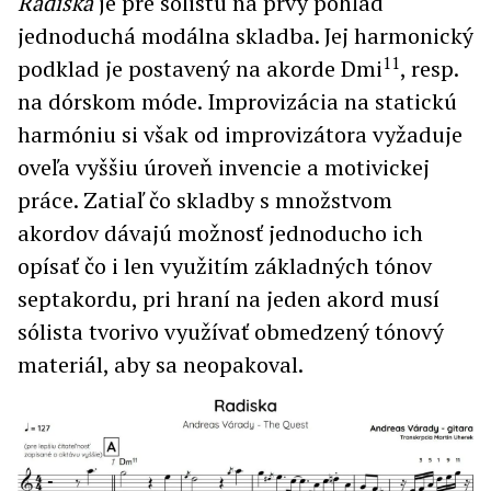
Radiska
je pre sólistu na prvý pohľad
jednoduchá modálna skladba. Jej harmonický
11
podklad je postavený na akorde Dmi
, resp.
na dórskom móde. Improvizácia na statickú
harmóniu si však od improvizátora vyžaduje
oveľa vyššiu úroveň invencie a motivickej
práce. Zatiaľ čo skladby s množstvom
akordov dávajú možnosť jednoducho ich
opísať čo i len využitím základných tónov
septakordu, pri hraní na jeden akord musí
sólista tvorivo využívať obmedzený tónový
materiál, aby sa neopakoval.