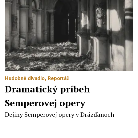
Hudobné divadlo
,
Reportáž
Dramatický príbeh
Semperovej opery
Dejiny Semperovej opery v Drázďanoch