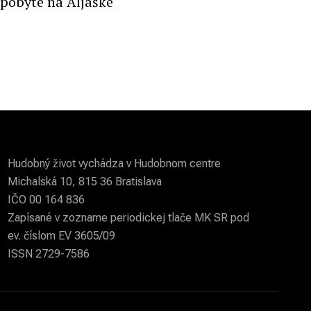
pobyte na Aljaške
Hudobný život vychádza v Hudobnom centre
Michalská 10, 815 36 Bratislava
IČO 00 164 836
Zapísané v zozname periodickej tlače MK SR pod
ev. číslom EV 3605/09
ISSN 2729-7586