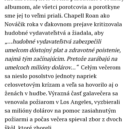
albumom, ale všetci porotcovia a porotkyne
sme jej to veľmi priali. Chapell Roan ako
Nováčik roka v ďakovnom prejave kritizovala
hudobné vydavateľstvá a žiadala, aby
„...hudobné vydavateľstvá zabezpečili
umelcom dôstojný plat a zdravotné poistenie,
najmä tým začínajúcim. Pretože zarábajú na
umelcoch milióny dolárov...“
Celým večerom
sa nieslo posolstvo jednoty napriek
celosvetovým krízam a veľa sa hovorilo aj o
ženách v hudbe. Výrazná časť galavečera sa
venovala požiarom v Los Angeles, vyzbierali
sa milióny dolárov na pomoc zasiahnutým
požiarmi a počas večera spieval zbor z dvoch
škôl, ktoré zhoreli.