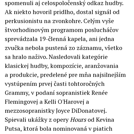
spomenuli aj celospoločenský odkaz hudby.
Ak niekto hovoril pridlho, dostal signál od
perkusionistu na zvonkohre. Celým vyše
štvorhodinovým programom poslucháčov
sprevádzala 19-členná kapela, ani jedna
zvučka nebola pustená zo záznamu, všetko
sa hralo naživo. Nasledovali kategórie
klasickej hudby, kompozície, aranžovania
a produkcie, predelené pre mňa najsilnejším
vystúpením prvej časti tohtoročných
Grammy, v podaní sopranistiek Renée
Flemingovej a Kelli O'Harovej a
mezzosopranistky Joyce DiDonatovej.
Spievali ukážky z opery
Hours
od Kevina
Putsa, ktorá bola nominovaná v piatich