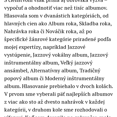
vypočuť a ohodnotiť viac než tisíc albumov.
Hlasovala som v dvanástich kategóriách, od
hlavných cien ako Album roka, Skladba roka,
Nahrávka roka či Nováčik roka, až po
špecifické žánrové kategórie priradené podľa
mojej expertízy, napríklad Jazzové
vystúpenie, Jazzový vokálny album, Jazzový
inštrumentálny album, Veľký jazzový
ansámbel, Alternatívny album, Tradičný
popový album či Moderný inštrumentálny
album. Hlasovanie prebiehalo v dvoch kolách.
V prvom sme vyberali päť najlepších albumov
z viac ako sto až dvesto nahrávok v každej
kategórii, v druhom kole sme rozhodovali o