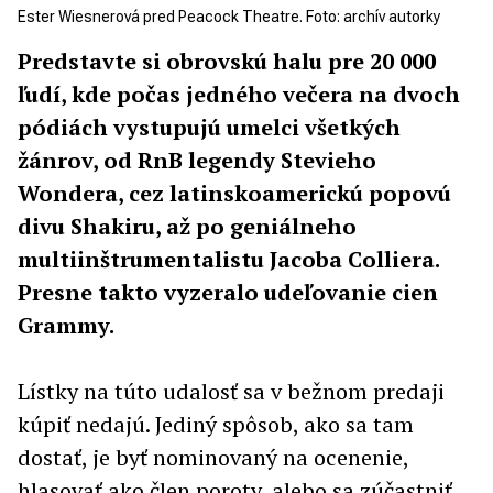
Ester Wiesnerová pred Peacock Theatre. Foto: archív autorky
Predstavte si obrovskú halu pre 20 000
ľudí, kde počas jedného večera na dvoch
pódiách vystupujú umelci všetkých
žánrov, od RnB legendy Stevieho
Wondera, cez latinskoamerickú popovú
divu Shakiru, až po geniálneho
multiinštrumentalistu Jacoba Colliera.
Presne takto vyzeralo udeľovanie cien
Grammy.
Lístky na túto udalosť sa v bežnom predaji
kúpiť nedajú. Jediný spôsob, ako sa tam
dostať, je byť nominovaný na ocenenie,
hlasovať ako člen poroty, alebo sa zúčastniť