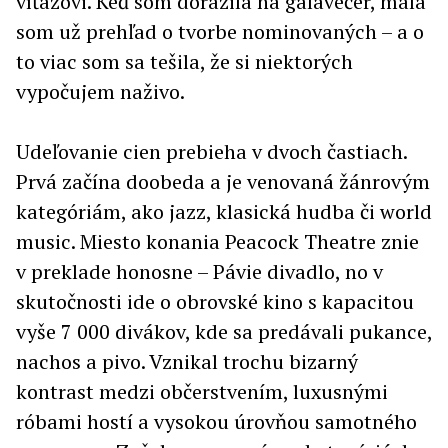
víťazovi. Keď som dorazila na galavečer, mala
som už prehľad o tvorbe nominovaných – a o
to viac som sa tešila, že si niektorých
vypočujem naživo.
Udeľovanie cien prebieha v dvoch častiach.
Prvá začína doobeda a je venovaná žánrovým
kategóriám, ako jazz, klasická hudba či world
music. Miesto konania Peacock Theatre znie
v preklade honosne – Pávie divadlo, no v
skutočnosti ide o obrovské kino s kapacitou
vyše 7 000 divákov, kde sa predávali pukance,
nachos a pivo. Vznikal trochu bizarný
kontrast medzi občerstvením, luxusnými
róbami hostí a vysokou úrovňou samotného