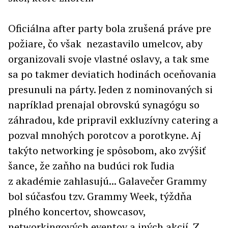
Oficiálna after party bola zrušená práve pre
požiare, čo však nezastavilo umelcov, aby
organizovali svoje vlastné oslavy, a tak sme
sa po takmer deviatich hodinách oceňovania
presunuli na párty. Jeden z nominovaných si
napríklad prenajal obrovskú synagógu so
záhradou, kde pripravil exkluzívny catering a
pozval mnohých porotcov a porotkyne. Aj
takýto networking je spôsobom, ako zvýšiť
šance, že zaňho na budúci rok ľudia
z akadémie zahlasujú... Galavečer Grammy
bol súčasťou tzv. Grammy Week, týždňa
plného koncertov, showcasov,
networkingových eventov a iných akcií. Z