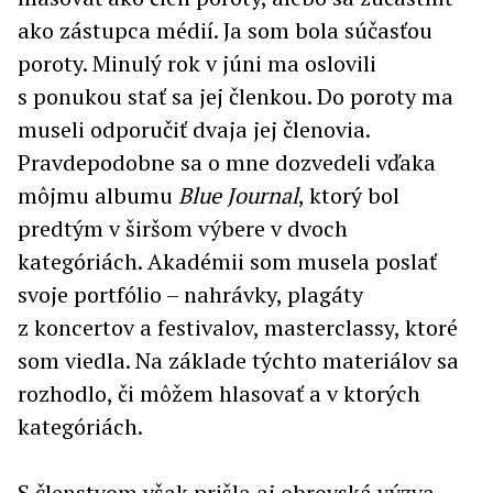
ako zástupca médií. Ja som bola súčasťou
poroty. Minulý rok v júni ma oslovili
s ponukou stať sa jej členkou. Do poroty ma
museli odporučiť dvaja jej členovia.
Pravdepodobne sa o mne dozvedeli vďaka
môjmu albumu
Blue Journal
, ktorý bol
predtým v širšom výbere v dvoch
kategóriách. Akadémii som musela poslať
svoje portfólio – nahrávky, plagáty
z koncertov a festivalov, masterclassy, ktoré
som viedla. Na základe týchto materiálov sa
rozhodlo, či môžem hlasovať a v ktorých
kategóriách.
S členstvom však prišla aj obrovská výzva –