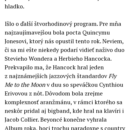
hladko.
Išlo o ďalší štvorhodinový program. Pre mňa
najzaujímavejšou bola pocta Quincymu
Jonesovi, ktorý nás opustil tento rok. Neviem,
či sa mi ešte niekedy podarí vidieť naživo duo
Stevieho Wondera a Herbieho Hancocka.
Prekvapilo ma, že Hancock hral jeden
z najznámejších jazzových štandardov
Fly
Me to the Moon
v duu so speváčkou Cynthiou
Erivovou z nôt. Dôvodom bola zrejme
komplexnosť aranžmánu, v rámci ktorého sa
neskôr pridal aj bigband, kde hral na klavíri i
Jacob Collier. Beyoncé konečne vyhrala
Album roka, hoci trochu paradoxne s country