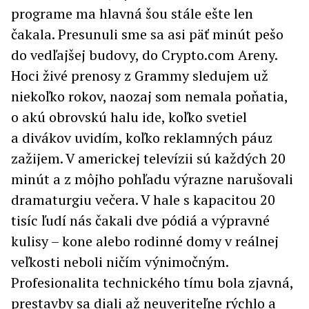
programe ma hlavná šou stále ešte len
čakala. Presunuli sme sa asi päť minút pešo
do vedľajšej budovy, do Crypto.com Areny.
Hoci živé prenosy z Grammy sledujem už
niekoľko rokov, naozaj som nemala poňatia,
o akú obrovskú halu ide, koľko svetiel
a divákov uvidím, koľko reklamných páuz
zažijem. V americkej televízii sú každých 20
minút a z môjho pohľadu výrazne narušovali
dramaturgiu večera. V hale s kapacitou 20
tisíc ľudí nás čakali dve pódiá a výpravné
kulisy – kone alebo rodinné domy v reálnej
veľkosti neboli ničím výnimočným.
Profesionalita technického tímu bola zjavná,
prestavby sa diali až neuveriteľne rýchlo a