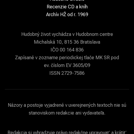
Recenzie CD a kníh
Archív HŽ od r. 1969
Hudobný život vychádza v Hudobnom centre
Michalská 10, 815 36 Bratislava
IČO 00 164 836
Zapísané v zozname periodickej tlače MK SR pod
ev. číslom EV 3605/09
ISSN 2729-7586
Názory a postoje vyjadrené v uverejnených textoch nie sú
stanoviskom redakcie ani vydavateľa.
Redakcia si vyhradzuje právo redakčne upravovať a krátiť