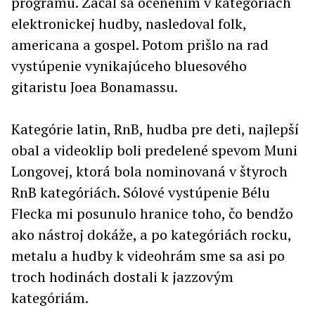
programu. Začal sa ocenením v kategóriách
elektronickej hudby, nasledoval folk,
americana a gospel. Potom prišlo na rad
vystúpenie vynikajúceho bluesového
gitaristu Joea Bonamassu.
Kategórie latin, RnB, hudba pre deti, najlepší
obal a videoklip boli predelené spevom Muni
Longovej, ktorá bola nominovaná v štyroch
RnB kategóriách. Sólové vystúpenie Bélu
Flecka mi posunulo hranice toho, čo bendžo
ako nástroj dokáže, a po kategóriách rocku,
metalu a hudby k videohrám sme sa asi po
troch hodinách dostali k jazzovým
kategóriám.