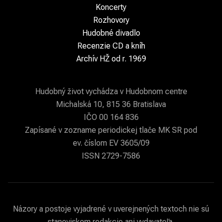
Koncerty
Rozhovory
Hudobné divadlo
Recenzie CD a kníh
Archív HŽ od r. 1969
Hudobný život vychádza v Hudobnom centre
Michalská 10, 815 36 Bratislava
IČO 00 164 836
Zapísané v zozname periodickej tlače MK SR pod
ev. číslom EV 3605/09
ISSN 2729-7586
Názory a postoje vyjadrené v uverejnených textoch nie sú
stanoviskom redakcie ani vydavateľa.