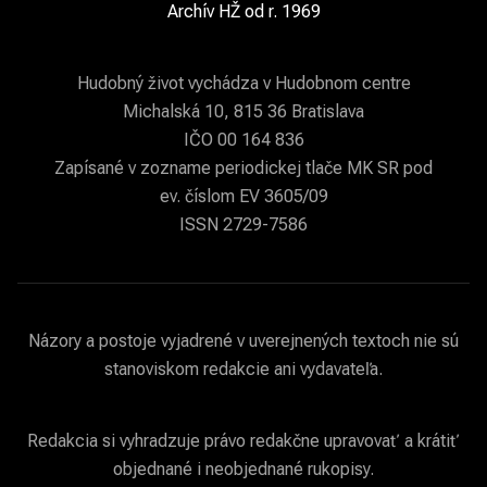
Archív HŽ od r. 1969
Hudobný život vychádza v Hudobnom centre
Michalská 10, 815 36 Bratislava
IČO 00 164 836
Zapísané v zozname periodickej tlače MK SR pod
ev. číslom EV 3605/09
ISSN 2729-7586
Názory a postoje vyjadrené v uverejnených textoch nie sú
stanoviskom redakcie ani vydavateľa.
Redakcia si vyhradzuje právo redakčne upravovať a krátiť
objednané i neobjednané rukopisy.