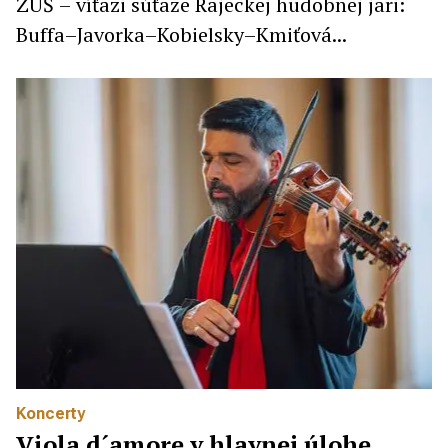
ZUŠ – víťazi súťaže Rajeckej hudobnej jari:
Buffa–Javorka–Kobielsky–Kmiťová...
Koncerty
Viola d´amore v hlavnej úlohe