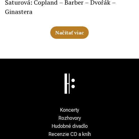
Šaturová: Copland – Barber – Dvořák –
Ginastera
Načítať viac
Koncerty
Rozhovory
Hudobné divadlo
Recenzie CD a kníh