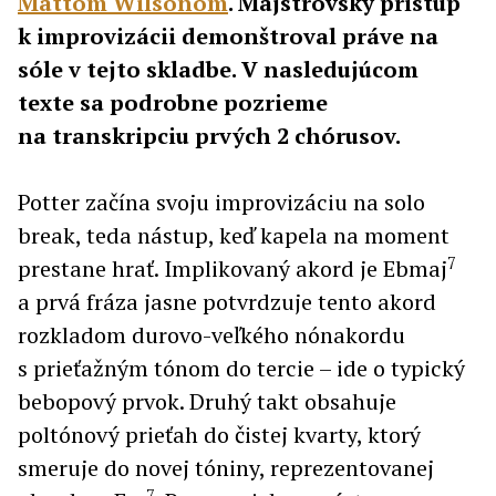
Mattom Wilsonom
. Majstrovský prístup
k improvizácii demonštroval práve na
sóle v tejto skladbe. V nasledujúcom
texte sa podrobne pozrieme
na transkripciu prvých 2 chórusov.
Potter začína svoju improvizáciu na solo
break, teda nástup, keď kapela na moment
7
prestane hrať. Implikovaný akord je Ebmaj
a prvá fráza jasne potvrdzuje tento akord
rozkladom durovo-veľkého nónakordu
s prieťažným tónom do tercie – ide o typický
bebopový prvok. Druhý takt obsahuje
poltónový prieťah do čistej kvarty, ktorý
smeruje do novej tóniny, reprezentovanej
7