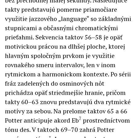
bez prechodnej malej sekundy. Nasledujúce
takty predstavujú pomerne priamočiare
využitie jazzového „language“ so základnými
stupnicami a občasnými chromatickými
prieťahmi. Sekvencia taktov 56–58 je opäť
motivickou prácou na dlhšej ploche, ktorej
hlavným spoločným prvkom je využitie
rovnakého smeru intervalov, len v inom
rytmickom a harmonickom kontexte. Po sérii
fráz zadelených do osminových nôt
prichádza opäť striedmejšie hranie, pričom
takty 60–63 znovu predstavujú dva rytmické
motívy za sebou. Na prelome taktov 65 a 66
7
Potter anticipuje akord Eb
prostredníctvom
tónu des. V taktoch 69–70 zahrá Potter