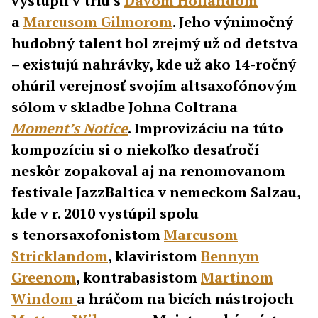
vystúpil v triu s
Davom Hollandom
a
Marcusom Gilmorom
. Jeho výnimočný
hudobný talent bol zrejmý už od detstva
– existujú nahrávky, kde už ako 14-ročný
ohúril verejnosť svojím altsaxofónovým
sólom v skladbe Johna Coltrana
Moment’s Notice
. Improvizáciu na túto
kompozíciu si o niekoľko desaťročí
neskôr zopakoval aj na renomovanom
festivale JazzBaltica v nemeckom Salzau,
kde v r. 2010 vystúpil spolu
s tenorsaxofonistom
Marcusom
Stricklandom
, klaviristom
Bennym
Greenom
, kontrabasistom
Martinom
Windom
a hráčom na bicích nástrojoch