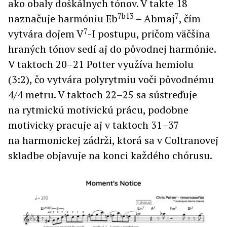
ako obaly doškálnych tónov. V takte 18
7b13
7
naznačuje harmóniu Eb
– Abmaj
, čím
7
vytvára dojem V
-I postupu, pričom väčšina
hraných tónov sedí aj do pôvodnej harmónie.
V taktoch 20–21 Potter využíva hemiolu
(3:2), čo vytvára polyrytmiu voči pôvodnému
4/4 metru. V taktoch 22–25 sa sústreďuje
na rytmickú motivickú prácu, podobne
motivicky pracuje aj v taktoch 31–37
na harmonickej zádrži, ktorá sa v Coltranovej
skladbe objavuje na konci každého chórusu.