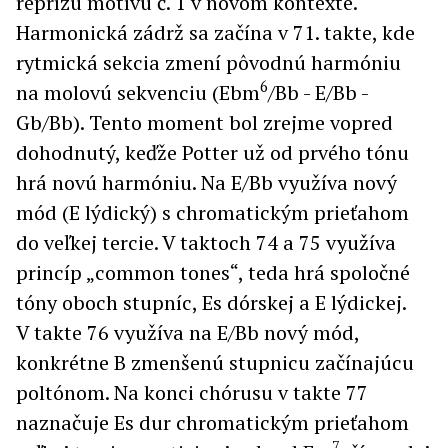
reprízu motívu č. 1 v novom kontexte.
Harmonická zádrž sa začína v 71. takte, kde
rytmická sekcia zmení pôvodnú harmóniu
6
na molovú sekvenciu (Ebm
/Bb - E/Bb -
Gb/Bb). Tento moment bol zrejme vopred
dohodnutý, keďže Potter už od prvého tónu
hrá novú harmóniu. Na E/Bb využíva nový
mód (E lýdický) s chromatickým prieťahom
do veľkej tercie. V taktoch 74 a 75 využíva
princíp „common tones“, teda hrá spoločné
tóny oboch stupníc, Es dórskej a E lýdickej.
V takte 76 využíva na E/Bb nový mód,
konkrétne B zmenšenú stupnicu začínajúcu
poltónom. Na konci chórusu v takte 77
naznačuje Es dur chromatickým prieťahom
7