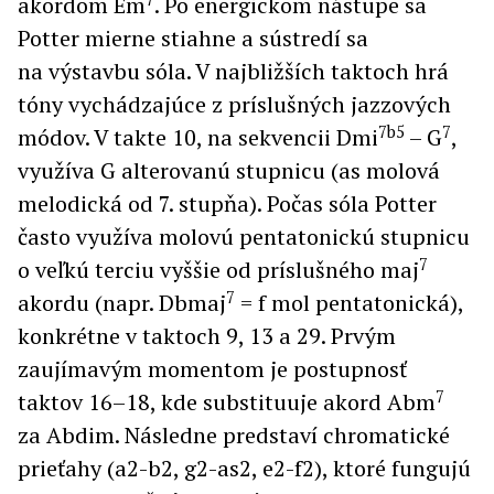
akordom Em
. Po energickom nástupe sa
Potter mierne stiahne a sústredí sa
na výstavbu sóla. V najbližších taktoch hrá
tóny vychádzajúce z príslušných jazzových
7b5
7
módov. V takte 10, na sekvencii Dmi
– G
,
využíva G alterovanú stupnicu (as molová
melodická od 7. stupňa). Počas sóla Potter
často využíva molovú pentatonickú stupnicu
7
o veľkú terciu vyššie od príslušného maj
7
akordu (napr. Dbmaj
= f mol pentatonická),
konkrétne v taktoch 9, 13 a 29. Prvým
zaujímavým momentom je postupnosť
7
taktov 16–18, kde substituuje akord Abm
za Abdim. Následne predstaví chromatické
prieťahy (a2-b2, g2-as2, e2-f2), ktoré fungujú