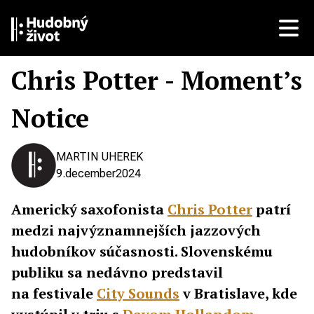
Chris Potter - Moment’s
Notice
MARTIN UHEREK
9.
december
2024
Americký saxofonista
Chris Potter
patrí
medzi najvýznamnejších jazzových
hudobníkov súčasnosti. Slovenskému
publiku sa nedávno predstavil
na festivale
City Sounds
v Bratislave, kde