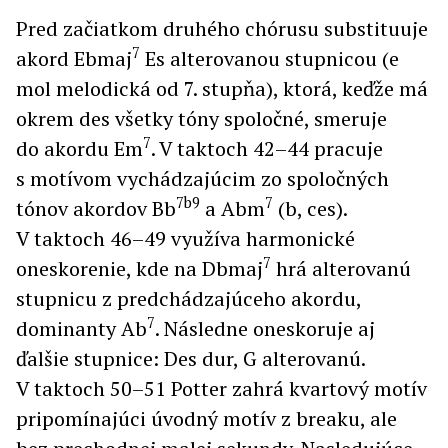
Pred začiatkom druhého chórusu substituuje
7
akord Ebmaj
Es alterovanou stupnicou (e
mol melodická od 7. stupňa), ktorá, keďže má
okrem des všetky tóny spoločné, smeruje
7
do akordu Em
. V taktoch 42–44 pracuje
s motívom vychádzajúcim zo spoločných
7b9
7
tónov akordov Bb
a Abm
(b, ces).
V taktoch 46–49 využíva harmonické
7
oneskorenie, kde na Dbmaj
hrá alterovanú
stupnicu z predchádzajúceho akordu,
7
dominanty Ab
. Následne oneskoruje aj
ďalšie stupnice: Des dur, G alterovanú.
V taktoch 50–51 Potter zahrá kvartový motív
pripomínajúci úvodný motív z breaku, ale