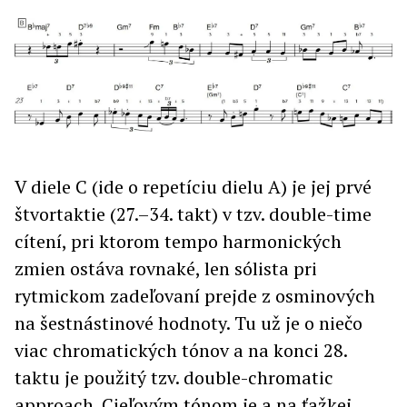
V diele C (ide o repetíciu dielu A) je jej prvé
štvortaktie (27.–34. takt) v tzv. double-time
cítení, pri ktorom tempo harmonických
zmien ostáva rovnaké, len sólista pri
rytmickom zadeľovaní prejde z osminových
na šestnástinové hodnoty. Tu už je o niečo
viac chromatických tónov a na konci 28.
taktu je použitý tzv. double-chromatic
approach. Cieľovým tónom je a na ťažkej