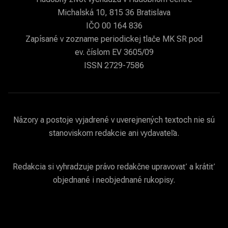
Michalská 10, 815 36 Bratislava
IČO 00 164 836
Zapísané v zozname periodickej tlače MK SR pod
ev. číslom EV 3605/09
ISSN 2729-7586
Názory a postoje vyjadrené v uverejnených textoch nie sú
stanoviskom redakcie ani vydavateľa.
Redakcia si vyhradzuje právo redakčne upravovať a krátiť
objednané i neobjednané rukopisy.