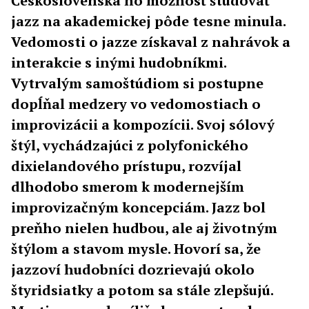
Československa ho možnosť študovať
jazz na akademickej pôde tesne minula.
Vedomosti o jazze získaval z nahrávok a
interakcie s inými hudobníkmi.
Vytrvalým samoštúdiom si postupne
dopĺňal medzery vo vedomostiach o
improvizácii a kompozícii. Svoj sólový
štýl, vychádzajúci z polyfonického
dixielandového prístupu, rozvíjal
dlhodobo smerom k modernejším
improvizačným koncepciám. Jazz bol
preňho nielen hudbou, ale aj životným
štýlom a stavom mysle. Hovorí sa, že
jazzoví hudobníci dozrievajú okolo
štyridsiatky a potom sa stále zlepšujú.