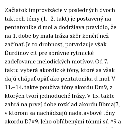
Začiatok improvizácie v posledných dvoch
taktoch témy (1.–2. takt) je postavený na
pentatonike d mol a dodržiava pravidlo, že
na 1. dobe by mala fráza skôr končiť než
začínať. Je to drobnosť, potvrdzuje však
Ďurdinov cit pre správne rytmické
zadeľovanie melodických motívov. Od 7.
taktu vyberá akordické tóny, ktoré sa však
dajú chápať opäť ako pentatonika d mol. V
11.–14. takte používa tóny akordu Dm9, z
ktorých tvorí jednoduché frázy. V 15. takte
zahrá na prvej dobe rozklad akordu Bbmaj7,
v ktorom sa nachádzajú nadstavbové tóny
akordu D7#9. Jeho obľúbenými tónmi sú #9 a