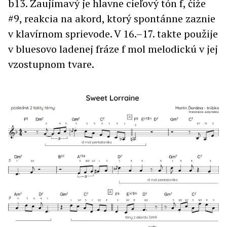
b13. Zaujímavý je hlavne cieľový tón f, čiže
#9, reakcia na akord, ktorý spontánne zaznie
v klavírnom sprievode. V 16.–17. takte použije
v bluesovo ladenej fráze f mol melodickú v jej
vzostupnom tvare.