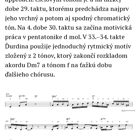
dobe 29. taktu, ktorému predchádza najprv
jeho vrchný a potom aj spodný chromatický
tón. Na 4. dobe 30. taktu sa začína motivická
práca v pentatonike d mol. V 33.–34. takte
Ďurdina použije jednoduchý rytmický motív
zložený z 2 tónov, ktorý zakončí rozkladom
akordu Dm7 a tónom f na ťažkú dobu
ďalšieho chórusu.