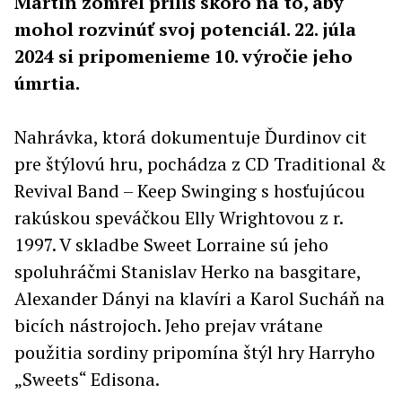
Martin zomrel príliš skoro na to, aby
mohol rozvinúť svoj potenciál. 22. júla
2024 si pripomenieme 10. výročie jeho
úmrtia.
Nahrávka, ktorá dokumentuje Ďurdinov cit
pre štýlovú hru, pochádza z CD Traditional &
Revival Band – Keep Swinging s hosťujúcou
rakúskou speváčkou Elly Wrightovou z r.
1997. V skladbe Sweet Lorraine sú jeho
spoluhráčmi Stanislav Herko na basgitare,
Alexander Dányi na klavíri a Karol Sucháň na
bicích nástrojoch. Jeho prejav vrátane
použitia sordiny pripomína štýl hry Harryho
„Sweets“ Edisona.