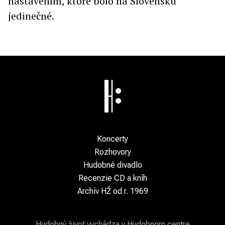
nastavením, ktoré bolo na Slovensku
jedinečné.
Koncerty
Rozhovory
Hudobné divadlo
Recenzie CD a kníh
Archív HŽ od r. 1969
Hudobný život vychádza v Hudobnom centre