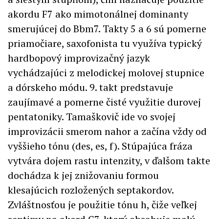
akordu F7 ako mimotonálnej dominanty
smerujúcej do Bbm7. Takty 5 a 6 sú pomerne
priamočiare, saxofonista tu využíva typický
hardbopový improvizačný jazyk
vychádzajúci z melodickej molovej stupnice
a dórskeho módu. 9. takt predstavuje
zaujímavé a pomerne čisté využitie durovej
pentatoniky. Tamaškovič ide vo svojej
improvizácii smerom nahor a začína vždy od
vyššieho tónu (des, es, f). Stúpajúca fráza
vytvára dojem rastu intenzity, v ďalšom takte
dochádza k jej znižovaniu formou
klesajúcich rozložených septakordov.
Zvláštnosťou je použitie tónu h, čiže veľkej