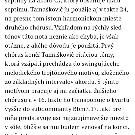
septimy na akord C7, ktorý obsahuje malú
septimu. Tamaškovič ju použije aj v takte 24,
na presne tom istom harmonickom mieste
druhého chórusu. Vzhľadom na rýchly sled
tónov táto nota neznie ako chyba, je však
otázne, z akého dôvodu je použitá. Prvý
chórus končí Tamaškovič citáciou témy,
ktorá vzápätí prechádza do swingujúceho
melodického trojtónového motívu, zloženého
zo základných intervalov akordu. S týmto
motívom pracuje aj na začiatku ďalšieho
chórusu a v 16. takte ho transponuje o kvartu
vyššie do subdominanty Bbm7. 17. takt pre
mňa predstavuje asi najzaujímavejšie miesto
v sóle, bližšie sa mu budem venovať na konci.