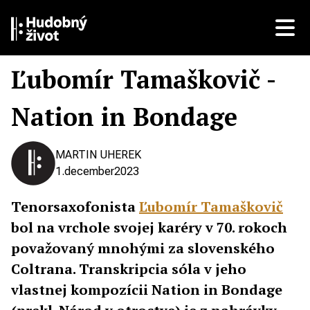
Ľubomír Tamaškovič -
Nation in Bondage
MARTIN UHEREK
1.
december
2023
Tenorsaxofonista
Ľubomír Tamaškovič
bol na vrchole svojej karéry v 70. rokoch
považovaný mnohými za slovenského
Coltrana. Transkripcia sóla v jeho
vlastnej kompozícii Nation in Bondage