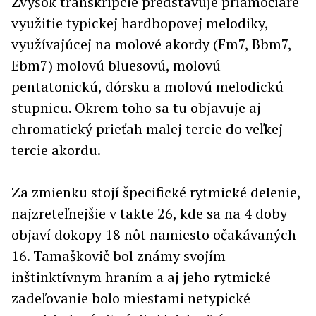
Zvyšok transkripcie predstavuje priamočiare
využitie typickej hardbopovej melodiky,
využívajúcej na molové akordy (Fm7, Bbm7,
Ebm7) molovú bluesovú, molovú
pentatonickú, dórsku a molovú melodickú
stupnicu. Okrem toho sa tu objavuje aj
chromatický prieťah malej tercie do veľkej
tercie akordu.
Za zmienku stojí špecifické rytmické delenie,
najzreteľnejšie v takte 26, kde sa na 4 doby
objaví dokopy 18 nôt namiesto očakávaných
16. Tamaškovič bol známy svojím
inštinktívnym hraním a aj jeho rytmické
zadeľovanie bolo miestami netypické