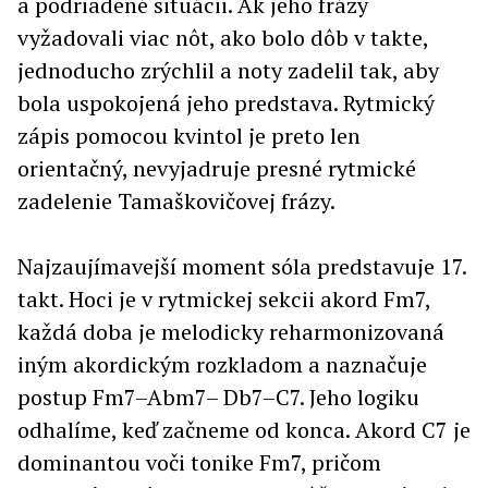
a podriadené situácii. Ak jeho frázy
vyžadovali viac nôt, ako bolo dôb v takte,
jednoducho zrýchlil a noty zadelil tak, aby
bola uspokojená jeho predstava. Rytmický
zápis pomocou kvintol je preto len
orientačný, nevyjadruje presné rytmické
zadelenie Tamaškovičovej frázy.
Najzaujímavejší moment sóla predstavuje 17.
takt. Hoci je v rytmickej sekcii akord Fm7,
každá doba je melodicky reharmonizovaná
iným akordickým rozkladom a naznačuje
postup Fm7–Abm7– Db7–C7. Jeho logiku
odhalíme, keď začneme od konca. Akord C7 je
dominantou voči tonike Fm7, pričom