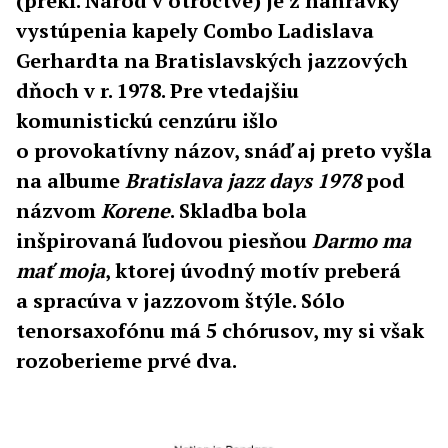
(prekl. Národ v otroctve) je z nahrávky
vystúpenia kapely Combo Ladislava
Gerhardta na Bratislavských jazzových
dňoch v r. 1978. Pre vtedajšiu
komunistickú cenzúru išlo
o provokatívny názov, snáď aj preto vyšla
na albume
Bratislava jazz days 1978
pod
názvom
Korene
. Skladba bola
inšpirovaná ľudovou piesňou
Darmo ma
mať moja
, ktorej úvodný motív preberá
a spracúva v jazzovom štýle. Sólo
tenorsaxofónu má 5 chórusov, my si však
rozoberieme prvé dva.