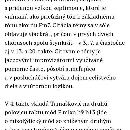
s pridanou veľkou septimou e, ktorá je
vnímaná ako prieťažný tón k základnému
tónu akordu Fm7. Citácia témy sa v sóle
objavuje viackrát, pričom v prvých dvoch
chórusoch spolu štyrikrát – v 3., 7. a čiastočne
aj v 13. a 20. takte. Citovanie témy je
jazzovými improvizátormi využívané
pomerne často, pôsobí stmeľujúco
a v poslucháčovi vytvára dojem celistvého
diela s vnútornou logikou.
V 4. takte vkladá Tamaškovič na druhú
polovicu taktu mód F mixo b9 b13 (ide
o mixolýdický mód so zníženým druhým
a šiestym stupňom), čím naznačuje použitie