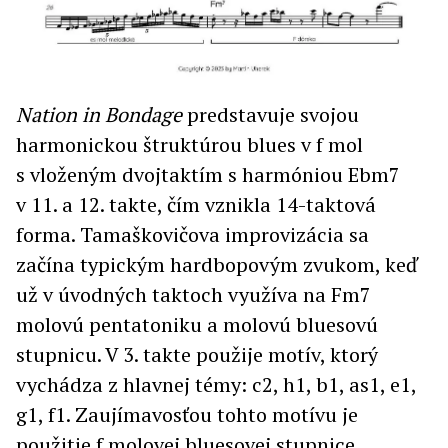
Nation in Bondage
predstavuje svojou
harmonickou štruktúrou blues v f mol
s vloženým dvojtaktím s harmóniou Ebm7
v 11. a 12. takte, čím vznikla 14-taktová
forma. Tamaškovičova improvizácia sa
začína typickým hardbopovým zvukom, keď
už v úvodných taktoch využíva na Fm7
molovú pentatoniku a molovú bluesovú
stupnicu. V 3. takte použije motív, ktorý
vychádza z hlavnej témy: c2, h1, b1, as1, e1,
g1, f1. Zaujímavosťou tohto motívu je
použitie f molovej bluesovej stupnice