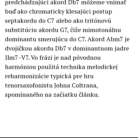
predchádzajúci akord Db7 môžeme vnímať
buď ako chromaticky klesajúci postup
septakordu do C7 alebo ako tritónovú
substitúciu akordu G7, čiže mimotonálnu
dominantu smerujúcu do C7. Akord Abm7 je
dvojičkou akordu Db7 v dominantnom jadre
IIm7–V7. Vo frázi je nad pôvodnou
harmóniou použitá technika melodickej
reharmonizácie typická pre hru
tenorsaxofonistu Johna Coltrana,
spomínaného na začiatku článku.