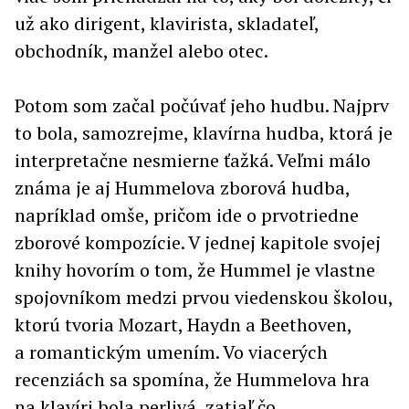
už ako dirigent, klavirista, skladateľ,
obchodník, manžel alebo otec.
Potom som začal počúvať jeho hudbu. Najprv
to bola, samozrejme, klavírna hudba, ktorá je
interpretačne nesmierne ťažká. Veľmi málo
známa je aj Hummelova zborová hudba,
napríklad omše, pričom ide o prvotriedne
zborové kompozície. V jednej kapitole svojej
knihy hovorím o tom, že Hummel je vlastne
spojovníkom medzi prvou viedenskou školou,
ktorú tvoria Mozart, Haydn a Beethoven,
a romantickým umením. Vo viacerých
recenziách sa spomína, že Hummelova hra
na klavíri bola perlivá, zatiaľ čo