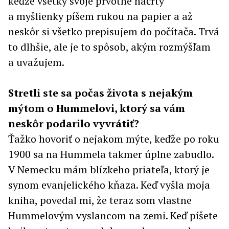
keďže všetky svoje prvotné náčrty
a myšlienky píšem rukou na papier a až
neskôr si všetko prepisujem do počítača. Trvá
to dlhšie, ale je to spôsob, akým rozmýšľam
a uvažujem.
Stretli ste sa počas života s nejakým
mýtom o Hummelovi, ktorý sa vám
neskôr podarilo vyvrátiť?
Ťažko hovoriť o nejakom mýte, keďže po roku
1900 sa na Hummela takmer úplne zabudlo.
V Nemecku mám blízkeho priateľa, ktorý je
synom evanjelického kňaza. Keď vyšla moja
kniha, povedal mi, že teraz som vlastne
Hummelovým vyslancom na zemi. Keď píšete