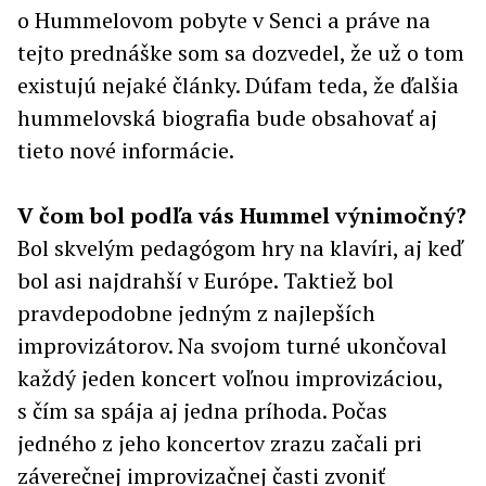
o Hummelovom pobyte v Senci a práve na
tejto prednáške som sa dozvedel, že už o tom
existujú nejaké články. Dúfam teda, že ďalšia
hummelovská biografia bude obsahovať aj
tieto nové informácie.
V čom bol podľa vás Hummel výnimočný?
Bol skvelým pedagógom hry na klavíri, aj keď
bol asi najdrahší v Európe. Taktiež bol
pravdepodobne jedným z najlepších
improvizátorov. Na svojom turné ukončoval
každý jeden koncert voľnou improvizáciou,
s čím sa spája aj jedna príhoda. Počas
jedného z jeho koncertov zrazu začali pri
záverečnej improvizačnej časti zvoniť