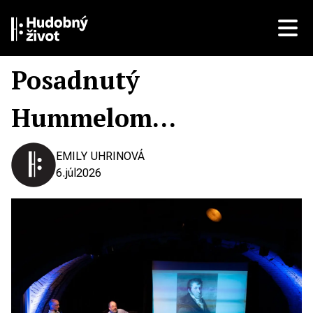
Posadnutý
Hummelom…
EMILY UHRINOVÁ
6.
júl
2026