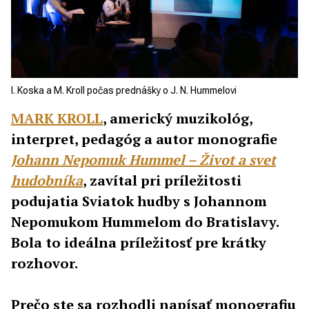
I. Koska a M. Kroll počas prednášky o J. N. Hummelovi
MARK KROLL
, americký muzikológ,
interpret, pedagóg a autor monografie
Johann Nepomuk Hummel – Život a svet
hudobníka
, zavítal pri príležitosti
podujatia Sviatok hudby s Johannom
Nepomukom Hummelom do Bratislavy.
Bola to ideálna príležitosť pre krátky
rozhovor.
Prečo ste sa rozhodli napísať monografiu