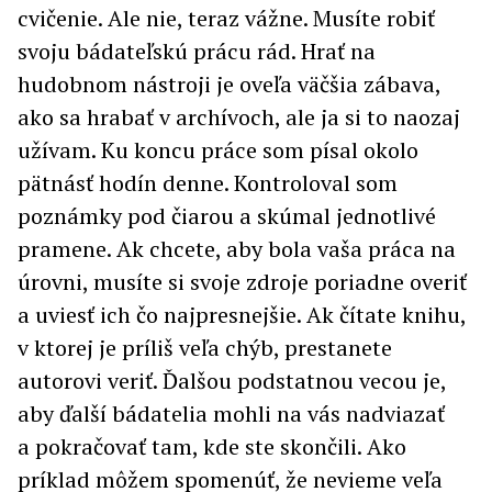
cvičenie. Ale nie, teraz vážne. Musíte robiť
svoju bádateľskú prácu rád. Hrať na
hudobnom nástroji je oveľa väčšia zábava,
ako sa hrabať v archívoch, ale ja si to naozaj
užívam. Ku koncu práce som písal okolo
pätnásť hodín denne. Kontroloval som
poznámky pod čiarou a skúmal jednotlivé
pramene. Ak chcete, aby bola vaša práca na
úrovni, musíte si svoje zdroje poriadne overiť
a uviesť ich čo najpresnejšie. Ak čítate knihu,
v ktorej je príliš veľa chýb, prestanete
autorovi veriť. Ďalšou podstatnou vecou je,
aby ďalší bádatelia mohli na vás nadviazať
a pokračovať tam, kde ste skončili. Ako
príklad môžem spomenúť, že nevieme veľa