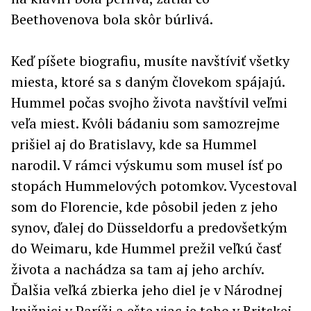
Beethovenova bola skôr búrlivá.
Keď píšete biografiu, musíte navštíviť všetky
miesta, ktoré sa s daným človekom spájajú.
Hummel počas svojho života navštívil veľmi
veľa miest. Kvôli bádaniu som samozrejme
prišiel aj do Bratislavy, kde sa Hummel
narodil. V rámci výskumu som musel ísť po
stopách Hummelových potomkov. Vycestoval
som do Florencie, kde pôsobil jeden z jeho
synov, ďalej do Düsseldorfu a predovšetkým
do Weimaru, kde Hummel prežil veľkú časť
života a nachádza sa tam aj jeho archív.
Ďalšia veľká zbierka jeho diel je v Národnej
knižnici v Paríži a ešte viac je toho v Britskej