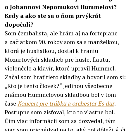
o Johannovi Nepomukovi Hummelovi?
Kedy a ako ste sa o ňom prvýkrát
dopočuli?
Som čembalista, ale hrám aj na fortepiane
a začiatkom 90. rokov som sa s manželkou,
ktorá je huslistkou, dostal k hraniu
Mozartových skladieb pre husle, flautu,
violončelo a klavír, ktoré upravil Hummel.
Začal som hrať tieto skladby a hovoril som si:
„Kto je tento človek?“ Jedinou všeobecne
známou Hummelovou skladbou bol v tom
čase
Koncert pre trúbku a orchester Es dur
.
Postupne som zisťoval, kto to vlastne bol.
Čím viac informácií som sa dozvedal, tým
viac som prichádzal na to, aký bol dôležitý, či