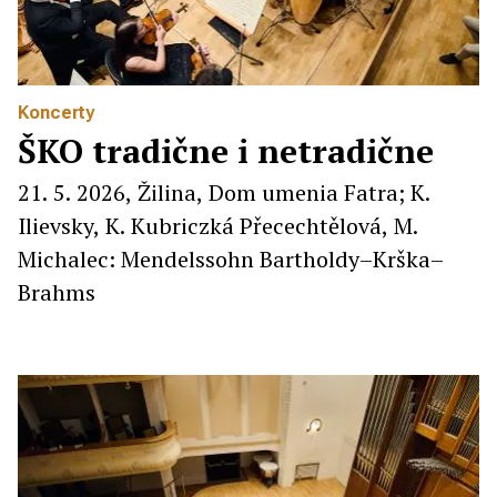
Koncerty
ŠKO tradične i netradične
21. 5. 2026, Žilina, Dom umenia Fatra; K.
Ilievsky, K. Kubriczká Přecechtělová, M.
Michalec: Mendelssohn Bartholdy–Krška–
Brahms