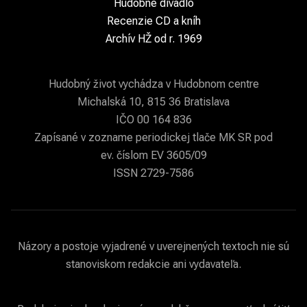
Hudobné divadlo
Recenzie CD a kníh
Archív HŽ od r. 1969
Hudobný život vychádza v Hudobnom centre
Michalská 10, 815 36 Bratislava
IČO 00 164 836
Zapísané v zozname periodickej tlače MK SR pod
ev. číslom EV 3605/09
ISSN 2729-7586
Názory a postoje vyjadrené v uverejnených textoch nie sú
stanoviskom redakcie ani vydavateľa.