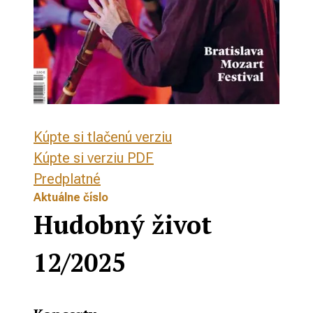
Kúpte si tlačenú verziu
Kúpte si verziu PDF
Predplatné
Aktuálne číslo
Hudobný život
12/2025