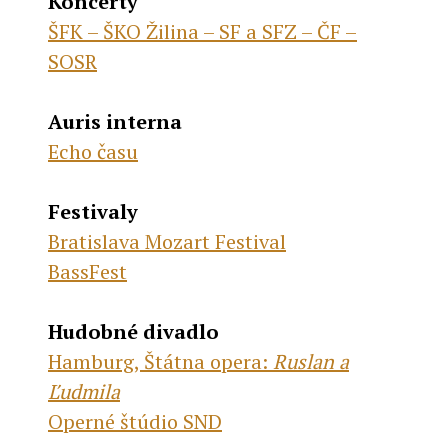
Koncerty
ŠFK – ŠKO Žilina – SF a SFZ – ČF –
SOSR
Auris interna
Echo času
Festivaly
Bratislava Mozart Festival
BassFest
Hudobné divadlo
Hamburg, Štátna opera:
Ruslan a
Ľudmila
Operné štúdio SND