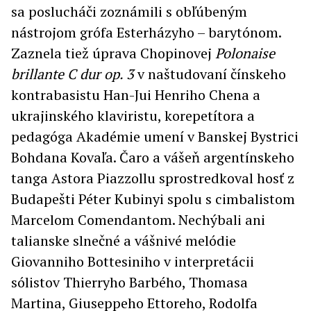
sa poslucháči zoznámili s obľúbeným
nástrojom grófa Esterházyho – barytónom.
Zaznela tiež úprava Chopinovej
Polonaise
brillante C dur op. 3
v naštudovaní čínskeho
kontrabasistu Han-Jui Henriho Chena a
ukrajinského klaviristu, korepetítora a
pedagóga Akadémie umení v Banskej Bystrici
Bohdana Kovaľa. Čaro a vášeň argentínskeho
tanga Astora Piazzollu sprostredkoval hosť z
Budapešti Péter Kubinyi spolu s cimbalistom
Marcelom Comendantom. Nechýbali ani
talianske slnečné a vášnivé melódie
Giovanniho Bottesiniho v interpretácii
sólistov Thierryho Barbého, Thomasa
Martina, Giuseppeho Ettoreho, Rodolfa