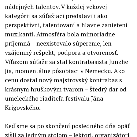
nádejných talentov. V každej vekovej
kategórii sa súťažiaci predstavili ako
perspektívni, talentovaní a hlavne zanietení
muzikanti. Atmosféra bola mimoriadne
príjemná – neexistovalo súperenie, len
vzájomný rešpekt, podpora a otvorenosť.
Víťazom súťaže sa stal kontrabasista Junzhe
Jia, momentálne pôsobiaci v Nemecku. Ako
cenu dostal nový majstrovský kontrabas s
krásnym hruškovým tvarom – štedrý dar od
umeleckého riaditeľa festivalu Jána
Krigovského.
Keď sme sa po skončení posledného dňa opäť
zišli za jedným stolom – lektori, organizátori,