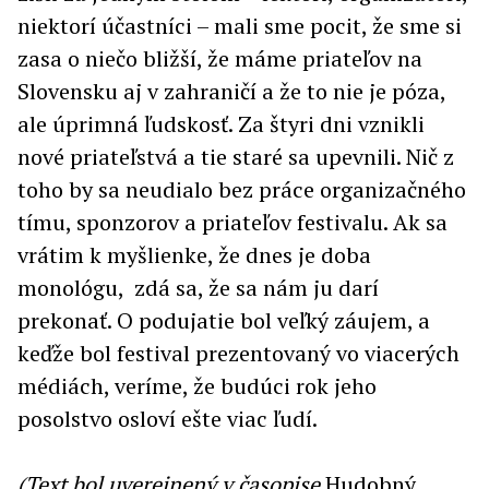
niektorí účastníci – mali sme pocit, že sme si
zasa o niečo bližší, že máme priateľov na
Slovensku aj v zahraničí a že to nie je póza,
ale úprimná ľudskosť. Za štyri dni vznikli
nové priateľstvá a tie staré sa upevnili. Nič z
toho by sa neudialo bez práce organizačného
tímu, sponzorov a priateľov festivalu. Ak sa
vrátim k myšlienke, že dnes je doba
monológu, zdá sa, že sa nám ju darí
prekonať. O podujatie bol veľký záujem, a
keďže bol festival prezentovaný vo viacerých
médiách, veríme, že budúci rok jeho
posolstvo osloví ešte viac ľudí.
(Text bol uverejnený v časopise
Hudobný