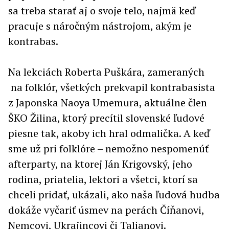
sa treba starať aj o svoje telo, najmä keď
pracuje s náročným nástrojom, akým je
kontrabas.
Na lekciách Roberta Puškára, zameraných
na folklór, všetkých prekvapil kontrabasista
z Japonska Naoya Umemura, aktuálne člen
ŠKO Žilina, ktorý precítil slovenské ľudové
piesne tak, akoby ich hral odmalička. A keď
sme už pri folklóre – nemožno nespomenúť
afterparty, na ktorej Ján Krigovský, jeho
rodina, priatelia, lektori a všetci, ktorí sa
chceli pridať, ukázali, ako naša ľudová hudba
dokáže vyčariť úsmev na perách Číňanovi,
Nemcovi, Ukrajincovi či Talianovi.