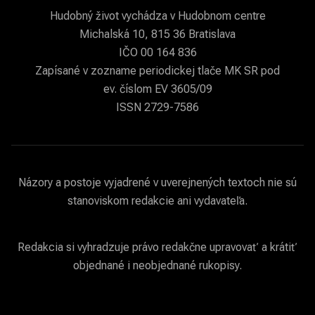
Hudobný život vychádza v Hudobnom centre
Michalská 10, 815 36 Bratislava
IČO 00 164 836
Zapísané v zozname periodickej tlače MK SR pod
ev. číslom EV 3605/09
ISSN 2729-7586
Názory a postoje vyjadrené v uverejnených textoch nie sú
stanoviskom redakcie ani vydavateľa.
Redakcia si vyhradzuje právo redakčne upravovať a krátiť
objednané i neobjednané rukopisy.