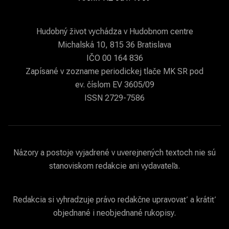
Hudobný život vychádza v Hudobnom centre
Michalská 10, 815 36 Bratislava
IČO 00 164 836
Zapísané v zozname periodickej tlače MK SR pod
ev. číslom EV 3605/09
ISSN 2729-7586
Názory a postoje vyjadrené v uverejnených textoch nie sú
stanoviskom redakcie ani vydavateľa.
Redakcia si vyhradzuje právo redakčne upravovať a krátiť
objednané i neobjednané rukopisy.