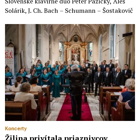
Slovenské klavírne duo Peter Pažický, Aleš
Solárik, J. Ch. Bach – Schumann – Šostakovič
Koncerty
Žilina privítala priaznivcov