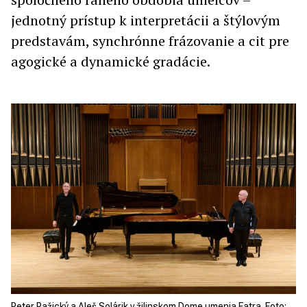
jednotný prístup k interpretácii a štýlovým
predstavám, synchrónne frázovanie a cit pre
agogické a dynamické gradácie.
Peter Pažický a Aleš Solárik v žilinskom Dome umenia Fatra. Foto: