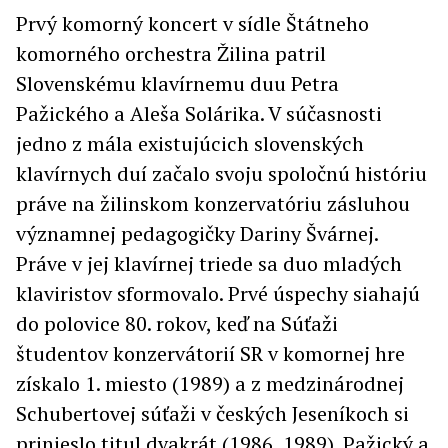
Prvý komorný koncert v sídle Štátneho
komorného orchestra Žilina patril
Slovenskému klavírnemu duu Petra
Pažického a Aleša Solárika. V súčasnosti
jedno z mála existujúcich slovenských
klavírnych duí začalo svoju spoločnú históriu
práve na žilinskom konzervatóriu zásluhou
významnej pedagogičky Dariny Švárnej.
Práve v jej klavírnej triede sa duo mladých
klaviristov sformovalo. Prvé úspechy siahajú
do polovice 80. rokov, keď na Súťaži
študentov konzervátorií SR v komornej hre
získalo 1. miesto (1989) a z medzinárodnej
Schubertovej súťaži v českých Jeseníkoch si
prinieslo titul dvakrát (1986, 1989). Pažický a