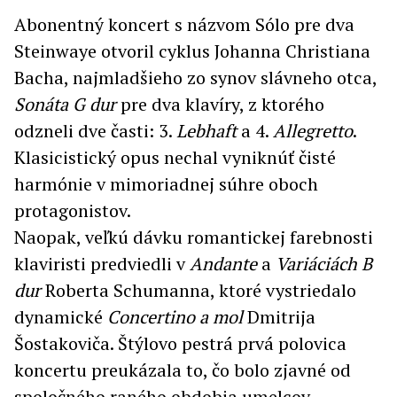
Abonentný koncert s názvom Sólo pre dva
Steinwaye otvoril cyklus Johanna Christiana
Bacha, najmladšieho zo synov slávneho otca,
Sonáta G dur
pre dva klavíry, z ktorého
odzneli dve časti: 3.
Lebhaft
a 4.
Allegretto
.
Klasicistický opus nechal vyniknúť čisté
harmónie v mimoriadnej súhre oboch
protagonistov.
Naopak, veľkú dávku romantickej farebnosti
klaviristi predviedli v
Andante
a
Variáciách B
dur
Roberta Schumanna, ktoré vystriedalo
dynamické
Concertino a mol
Dmitrija
Šostakoviča. Štýlovo pestrá prvá polovica
koncertu preukázala to, čo bolo zjavné od
spoločného raného obdobia umelcov –