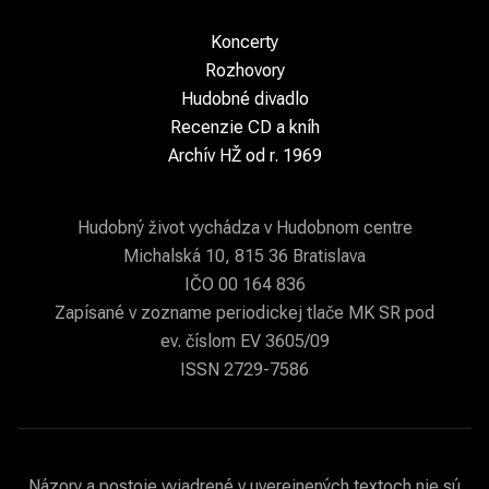
Koncerty
Rozhovory
Hudobné divadlo
Recenzie CD a kníh
Archív HŽ od r. 1969
Hudobný život vychádza v Hudobnom centre
Michalská 10, 815 36 Bratislava
IČO 00 164 836
Zapísané v zozname periodickej tlače MK SR pod
ev. číslom EV 3605/09
ISSN 2729-7586
Názory a postoje vyjadrené v uverejnených textoch nie sú