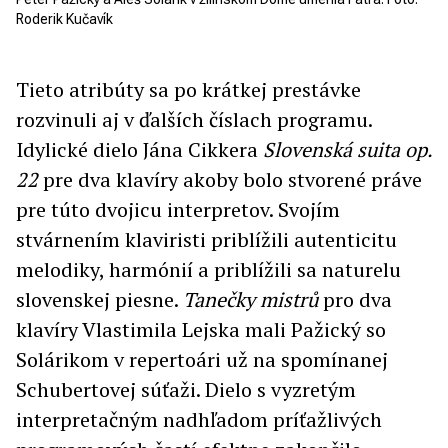
Roderik Kučavík
Tieto atribúty sa po krátkej prestávke
rozvinuli aj v ďalších číslach programu.
Idylické dielo Jána Cikkera
Slovenská suita op.
22
pre dva klavíry akoby bolo stvorené práve
pre túto dvojicu interpretov. Svojím
stvárnením klaviristi priblížili autenticitu
melodiky, harmónií a priblížili sa naturelu
slovenskej piesne.
Tanečky mistrů
pro dva
klavíry Vlastimila Lejska mali Pažický so
Solárikom v repertoári už na spomínanej
Schubertovej súťaži. Dielo s vyzretým
interpretačným nadhľadom príťažlivých