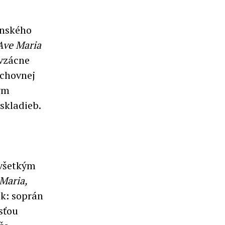
enského
Ave Maria
 vzácne
chovnej
ým
skladieb.
ovšetkým
Maria,
ok: soprán
sťou