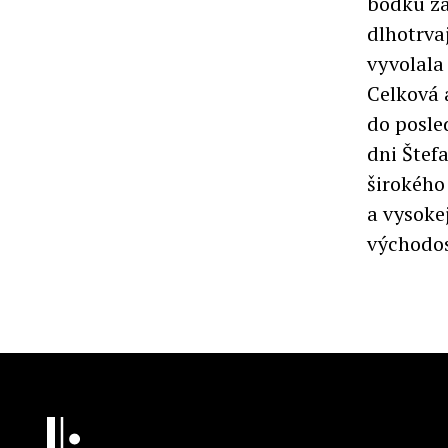
bodku za
dlhotrva
vyvolala
Celková 
do posle
dni Štef
širokého
a vysoke
východos