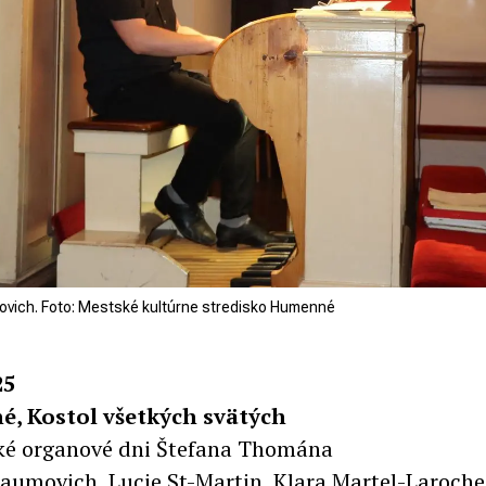
vich. Foto: Mestské kultúrne stredisko Humenné
25
, Kostol všetkých svätých
é organové dni Štefana Thomána
aumovich, Lucie St-Martin, Klara Martel-Laroche