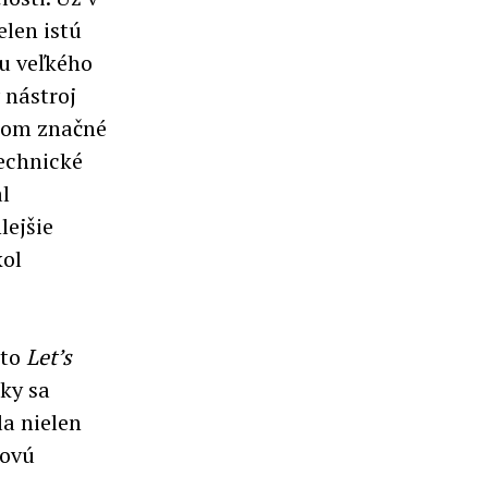
elen istú
ru veľkého
 nástroj
etom značné
technické
l
lejšie
kol
eto
Let’s
ky sa
la nielen
kovú