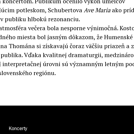
 koncertom. Publikum ocenilo výkon umelcov
júcim potleskom, Schubertova
Ave Maria
ako prí
 v publiku hlbokú rezonanciu.
atmosféra večera bola nesporne výnimočná. Kost
dného miesta bol jasným dôkazom, že Humenské
ana Thomána si získavajú čoraz väčšiu priazeň a
 publika. Vďaka kvalitnej dramaturgii, medzináro
j interpretačnej úrovni sú významným letným po
lovenského regiónu.
Koncerty