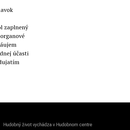
davok
ol zaplnený
 organové
 záujem
dnej účasti
dujatím
Hudobný život vychádza v Hudobnom centre