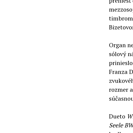
preniesť 
mezzosop
timbrom,
Bizetovo
Organ ne
sólový n
priniesl
Franza 
zvukovéh
rozmer a
súčasnou
Dueto
Wi
Seele
BW