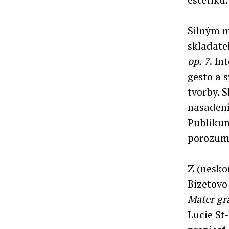
Silným m
skladate
op. 7
. I
gesto a
tvorby. 
nasadení
Publikum
porozum
Z (nesko
Bizetov
Mater gr
Lucie St