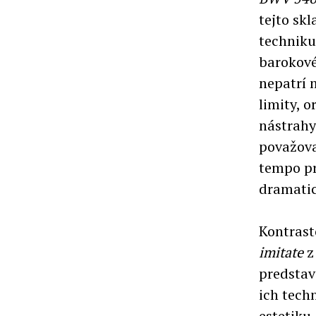
tejto sk
techniku
barokové
nepatrí 
limity, 
nástrahy
považova
tempo pr
dramatic
Kontrast
imitate
z
predstav
ich techn
estetiku.