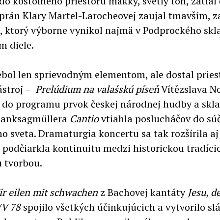
do kostolného priestoru mäkký, svetlý tón, zatiaľ
rán Klary Martel-Larocheovej zaujal tmavším,
 ktorý výborne vynikol najmä v Podprockého skl
m diele.
bol len sprievodným elementom, ale dostal priest
ástroj –
Prelúdium na valašskú píseň
Vítězslava N
o do programu prvok českej národnej hudby a skl
Danksagmüllera
Cantio
vtiahla poslucháčov do sú
o sveta. Dramaturgia koncertu sa tak rozšírila a
 podčiarkla kontinuitu medzi historickou tradíci
 tvorbou.
r eilen mit schwachen
z Bachovej kantáty
Jesu, d
V 78
spojilo všetkých účinkujúcich a vytvorilo s