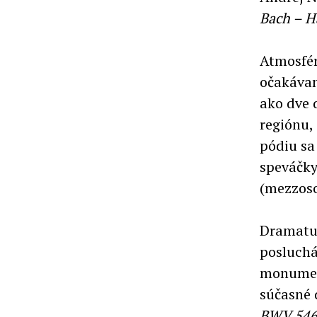
Bach – H
Atmosfér
očakávaní
ako dve 
regiónu,
pódiu sa
speváčky
(mezzoso
Dramatur
posluchá
monument
súčasné d
BWV 54