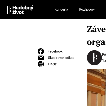
Koncerty
Rozhovory
Záve
orga
Facebook
F
Skopírovať odkaz
1.
Tlačiť