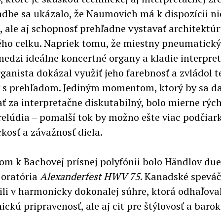
ladbe sa ukázalo, že Naumovich má k dispozícii ni
, ale aj schopnosť prehľadne vystavať architektú
ho celku. Napriek tomu, že miestny pneumatický
medzi ideálne koncertné organy a kladie interpr
organista dokázal využiť jeho farebnosť a zvládol 
 s prehľadom. Jediným momentom, ktorý by sa da
ť za interpretačne diskutabilný, bolo mierne rých
elúdia – pomalší tok by možno ešte viac podčiar
kosť a závažnosť diela.
om k Bachovej prísnej polyfónii bolo Händlov du
 oratória
Alexanderfest HWV 75
. Kanadské speváč
ili v harmonicky dokonalej súhre, ktorá odhaľova
ickú pripravenosť, ale aj cit pre štýlovosť a baro