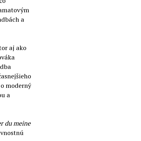
 čo
 zamatovým
adbách a
or aj ako
ováka
adba
časnejšieho
j o moderný
ou a
er du meine
lávnostnú