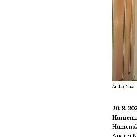
Andrej Naumo
20. 8. 20
Humenné
Humensk
Andrej N