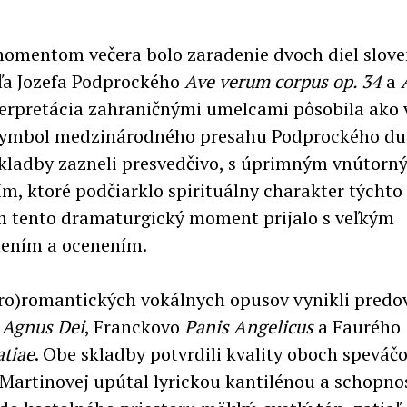
omentom večera bolo zaradenie dvoch diel slov
ľa Jozefa Podprockého
Ave verum corpus op. 34
a
nterpretácia zahraničnými umelcami pôsobila ako
 symbol medzinárodného presahu Podprockého du
Skladby zazneli presvedčivo, s úprimným vnútorn
m, ktoré podčiarklo spirituálny charakter týchto 
 tento dramaturgický moment prijalo s veľkým
ením a ocenením.
ro)romantických vokálnych opusov vynikli pred
o
Agnus Dei
, Franckovo
Panis Angelicus
a Faurého
atiae
. Obe skladby potvrdili kvality oboch speváč
-Martinovej upútal lyrickou kantilénou a schopno