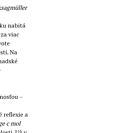
ksagmüller
tku nabitá
 za viac
vote
stí. Na
anadské
e
nosťou –
reflexie a
ge c mol
losti. Už v