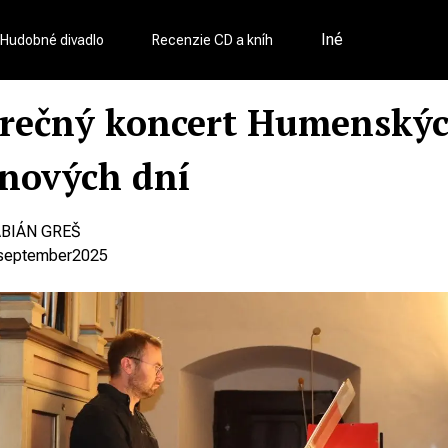
Iné
Hudobné divadlo
Recenzie CD a kníh
rečný koncert Humenský
nových dní
ABIÁN GREŠ
september
2025