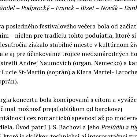
ändel – Podprocký – Franck – Bizet – Novák – Dan
a posledného festivalového večera bola od začia
m – nielen pre tradíciu tohto podujatia, ktoré si
desaťročia získalo stabilné miesto v kultúrnom ži
 ale aj pre účinkovanie trojice medzinárodných ho
 stretli Andrej Naumovich (organ, Nemecko) a k
 Lucie St-Martin (soprán) a Klara Martel- Laroch
prán).
gia koncertu bola koncipovaná s citom a vyváže
č mal možnosť prejsť oblúkom od barokovej
álnosti cez romantickú spevnosť až po moderné 
iela. Úvod patril J. S. Bachovi a jeho
Prelúdiu a fú
6
, ktoré je skúškou technickej aj interpretačnej zre