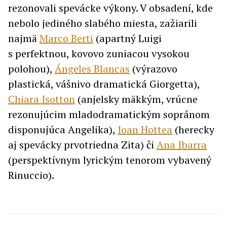
rezonovali spevácke výkony. V obsadení, kde
nebolo jediného slabého miesta, zažiarili
najmä
Marco Berti
(apartný Luigi
s perfektnou, kovovo zuniacou vysokou
polohou),
Ángeles Blancas
(výrazovo
plastická, vášnivo dramatická Giorgetta),
Chiara Isotton
(anjelsky mäkkým, vrúcne
rezonujúcim mladodramatickým sopránom
disponujúca Angelika),
Ioan Hottea
(herecky
aj spevácky prvotriedna Zita) či
Ana Ibarra
(perspektívnym lyrickým tenorom vybavený
Rinuccio).