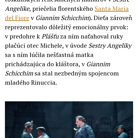
Angelike
, priečelia florentského
Santa Maria
del Fiore
v
Giannim Schicchim
). Dieťa zároveň
reprezentovalo dôležitý emocionálny prvok:
v predohre k
Plášťu
za ním naťahoval ruky
plačúci otec Michele, v úvode
Sestry Angeliky
sa s ním lúčila nešťastná matka
prichádzajúca do kláštora, v
Giannim
Schicchim
sa stal nezbedným spojencom
mladého Rinuccia.