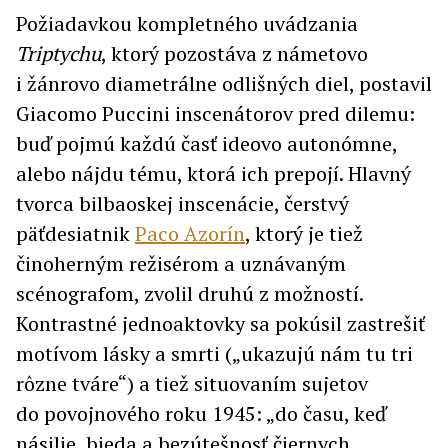
Požiadavkou kompletného uvádzania
Triptychu
, ktorý pozostáva z námetovo
i žánrovo diametrálne odlišných diel, postavil
Giacomo Puccini inscenátorov pred dilemu:
buď pojmú každú časť ideovo autonómne,
alebo nájdu tému, ktorá ich prepojí. Hlavný
tvorca bilbaoskej inscenácie, čerstvý
päťdesiatnik
Paco Azorín
, ktorý je tiež
činoherným režisérom a uznávaným
scénografom, zvolil druhú z možností.
Kontrastné jednoaktovky sa pokúsil zastrešiť
motívom lásky a smrti („ukazujú nám tu tri
rôzne tváre“) a tiež situovaním sujetov
do povojnového roku 1945: „do času, keď
násilie, bieda a bezútešnosť čiernych