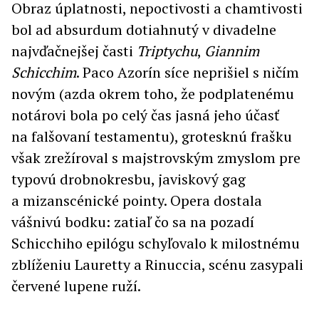
Obraz úplatnosti, nepoctivosti a chamtivosti
bol ad absurdum dotiahnutý v divadelne
najvďačnejšej časti
Triptychu
,
Giannim
Schicchim
. Paco Azorín síce neprišiel s ničím
novým (azda okrem toho, že podplatenému
notárovi bola po celý čas jasná jeho účasť
na falšovaní testamentu), grotesknú frašku
však zrežíroval s majstrovským zmyslom pre
typovú drobnokresbu, javiskový gag
a mizanscénické pointy. Opera dostala
vášnivú bodku: zatiaľ čo sa na pozadí
Schicchiho epilógu schyľovalo k milostnému
zblíženiu Lauretty a Rinuccia, scénu zasypali
červené lupene ruží.