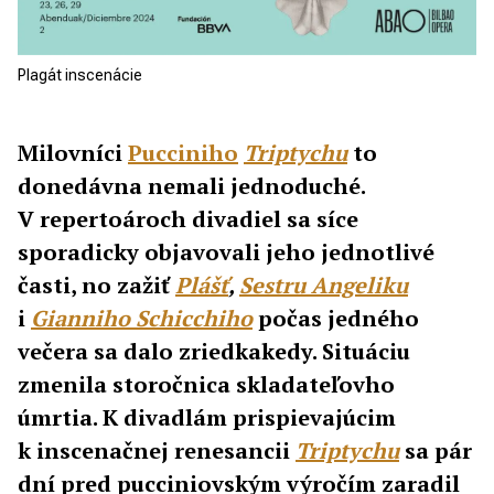
Plagát inscenácie
Milovníci
Pucciniho
Triptychu
to
donedávna nemali jednoduché.
V repertoároch divadiel sa síce
sporadicky objavovali jeho jednotlivé
časti, no zažiť
Plášť
,
Sestru Angeliku
i
Gianniho Schicchiho
počas jedného
večera sa dalo zriedkakedy. Situáciu
zmenila storočnica skladateľovho
úmrtia. K divadlám prispievajúcim
k inscenačnej renesancii
Triptychu
sa pár
dní pred pucciniovským výročím zaradil