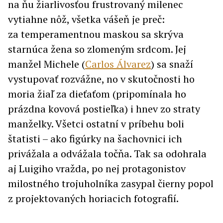
na ňu žiarlivosťou frustrovaný milenec
vytiahne nôž, všetka vášeň je preč:
za temperamentnou maskou sa skrýva
starnúca žena so zlomeným srdcom. Jej
manžel Michele (
Carlos Álvarez
) sa snaží
vystupovať rozvážne, no v skutočnosti ho
moria žiaľ za dieťaťom (pripomínala ho
prázdna kovová postieľka) i hnev zo straty
manželky. Všetci ostatní v príbehu boli
štatisti – ako figúrky na šachovnici ich
privážala a odvážala točňa. Tak sa odohrala
aj Luigiho vražda, po nej protagonistov
milostného trojuholníka zasypal čierny popol
z projektovaných horiacich fotografií.