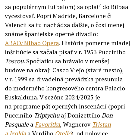
za populárnym futbalom) sa oplatí do Bilbaa
vycestovať. Popri Madride, Barcelone či
Valencii sa tu nachádza ďalšie, o čosi menej
známe španielske operné divadlo:
ABAO/Bilbao Opera
. História pomerne mladej
inštitúcie sa začala písať v r. 1953 Pucciniho
Toscou
. Spočiatku sa hrávalo v menšej
budove na okraji Casco Viejo (staré mesto),
v r. 1999 sa divadelná prevádzka presunula
do moderného kongresového centra Palacio
Euskalduna. V sezóne 2024/2025 je
na programe päť operných inscenácií (popri
Pucciniho
Triptychu
aj Donizettiho
Don
Pasquale
a
Favoritka
, Wagnerov
Tristan
a Izolda
a Verdiho
Otello
), od polovice