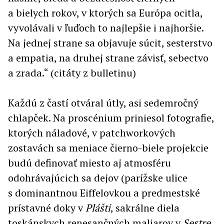
a bielych rokov, v ktorých sa Európa ocitla,
vyvolávali v ľuďoch to najlepšie i najhoršie.
Na jednej strane sa objavuje súcit, sesterstvo
a empatia, na druhej strane závisť, sebectvo
a zrada.“ (citáty z bulletinu)
Každú z častí otváral útly, asi sedemročný
chlapček. Na proscénium priniesol fotografie,
ktorých náladové, v patchworkových
zostavách sa meniace čierno-biele projekcie
budú definovať miesto aj atmosféru
odohrávajúcich sa dejov (parížske ulice
s dominantnou Eiffelovkou a predmestské
prístavné doky v
Plášti
, sakrálne diela
toskánskych renesančných maliarov v
Sestre