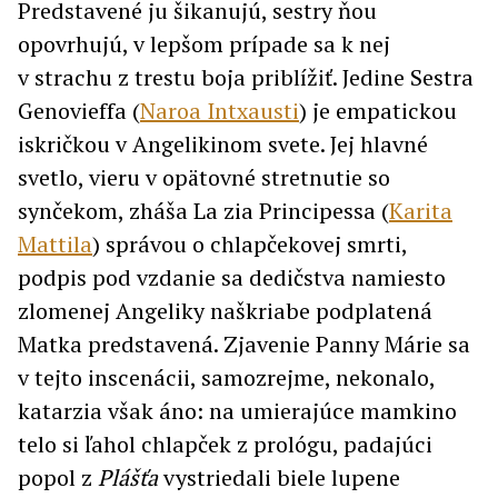
Predstavené ju šikanujú, sestry ňou
opovrhujú, v lepšom prípade sa k nej
v strachu z trestu boja priblížiť. Jedine Sestra
Genovieffa (
Naroa Intxausti
) je empatickou
iskričkou v Angelikinom svete. Jej hlavné
svetlo, vieru v opätovné stretnutie so
synčekom, zháša La zia Principessa (
Karita
Mattila
) správou o chlapčekovej smrti,
podpis pod vzdanie sa dedičstva namiesto
zlomenej Angeliky naškriabe podplatená
Matka predstavená. Zjavenie Panny Márie sa
v tejto inscenácii, samozrejme, nekonalo,
katarzia však áno: na umierajúce mamkino
telo si ľahol chlapček z prológu, padajúci
popol z
Plášťa
vystriedali biele lupene