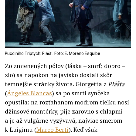
Pucciniho Triptych: Plášť. Foto: E. Moreno Esquibe
Zo zmienených pólov (láska – smrť; dobro –
zlo) sa napokon na javisko dostali skôr
temnejšie stránky života. Giorgetta z
Plášťa
(
Ángeles Blancas
) sa po smrti synčeka
opustila: na rozťahanom modrom tielku nosí
džínsové montérky, pije zarovno s chlapmi
a je až vulgárne vyzývavá, najviac smerom
k Luigimu (
Marco Berti
). Keď však