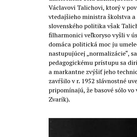
Václavovi Talichovi, ktorý v po
vtedajšieho ministra školstva 
slovenského politika však Talic
filharmonici veľkoryso vyšli v ú
domáca politická moc ju umeleck
nastupujúcej „normalizácie“, sa
pedagogickému prístupu sa diri
a markantne zvýšiť jeho techni
zavŕšilo v r. 1952 slávnostné u
pripomínajú, že basové sólo vo
Zvarík).