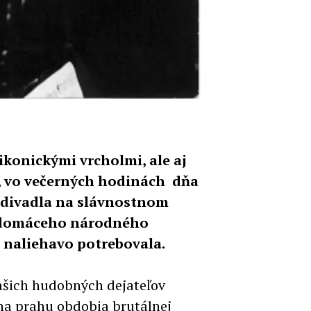
ikonickými vrcholmi, ale aj
y, vo večerných hodinách dňa
o divadla na slávnostnom
a domáceho národného
 naliehavo potrebovala.
ašich hudobných dejateľov
 na prahu obdobia brutálnej