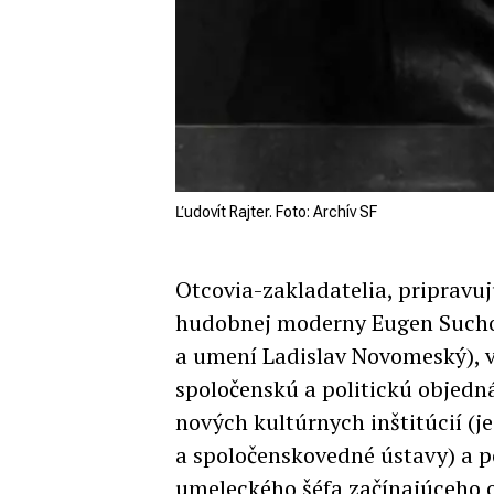
Ľudovít Rajter. Foto: Archív SF
Otcovia-zakladatelia, pripravuj
hudobnej moderny Eugen Suchoň 
a umení Ladislav Novomeský), vš
spoločenskú a politickú objedn
nových kultúrnych inštitúcií (j
a spoločenskovedné ústavy) a po
umeleckého šéfa začínajúceho 