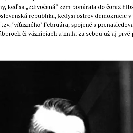
iny, keď sa „zdivočená“ zem ponárala do čoraz hlb
oslovenská republika, kedysi ostrov demokracie v
 tzv. "víťazného" Februára, spojené s prenasledo
áboroch či väzniciach a mala za sebou už aj prvé