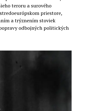
šieho teroru a surového
 stredoeurópskom priestore,
vaním a trýznením stoviek
 popravy odbojných politických