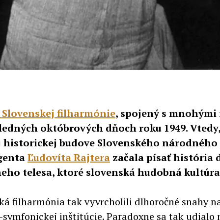
Slovenskej filharmónie
, spojený s mnohými 
osledných októbrových dňoch roku 1949. Vted
nej historickej budove Slovenského národnéh
igenta
Ľudovíta Rajtera
začala písať históri
eho telesa, ktoré slovenská hudobná kultúra
á filharmónia tak vyvrcholili dlhoročné snahy n
-symfonickej inštitúcie. Paradoxne sa tak udialo