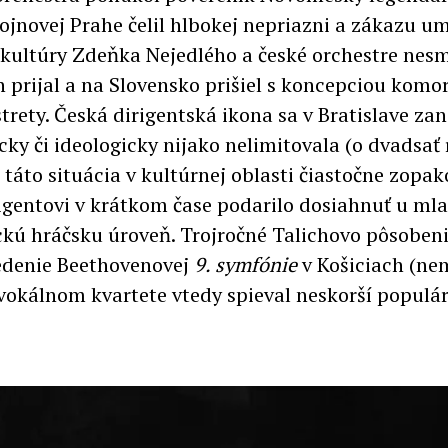
vojnovej Prahe čelil hlbokej nepriazni a zákazu um
a kultúry Zdeňka Nejedlého a české orchestre nes
h prijal a na Slovensko prišiel s koncepciou komo
strety. Česká dirigentská ikona sa v Bratislave za
y či ideologicky nijako nelimitovala (o dvadsať 
 táto situácia v kultúrnej oblasti čiastočne zop
gentovi v krátkom čase podarilo dosiahnuť u ml
ckú hráčsku úroveň. Trojročné Talichovo pôsobeni
vedenie Beethovenovej
9. symfónie
v Košiciach (nem
 vokálnom kvartete vtedy spieval neskorší populá