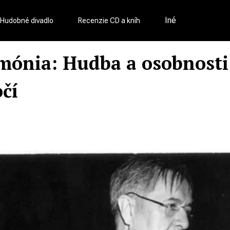
Iné
Hudobné divadlo
Recenzie CD a kníh
rmónia: Hudba a osobnost
čí