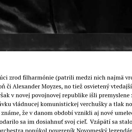
úci zrod filharmónie (patrili medzi nich najmä vr
či Alexander Moyzes, no tiež osvietený vtedajší 
ak v novej povojnovej republike išli premyslene z
ávku vládnucej komunistickej verchušky a tlak n
e známe, že v danom období vznikli aj nové umele
darilo sa im dosiahnuť svoj cieľ. Vzápätí sa stal
orchestra ponúkol povereník Novomeský legendá