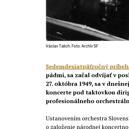
Václav Talich. Foto: Archív SF
Sedemdesiatpäťročný príbeh 
pádmi, sa začal odvíjať v p
27. októbra 1949, sa v dneš
koncerte pod taktovkou dir
profesionálneho orchestráln
Ustanovením orchestra Slovensk
o založenie národnej koncertno