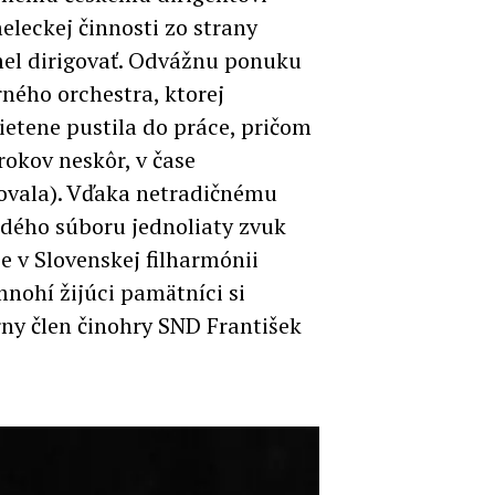
eleckej činnosti zo strany
mel dirigovať. Odvážnu ponuku
rného orchestra, ktorej
nietene pustila do práce, pričom
rokov neskôr, v čase
akovala). Vďaka netradičnému
adého súboru jednoliaty zvuk
e v Slovenskej filharmónii
nohí žijúci pamätníci si
rny člen činohry SND František