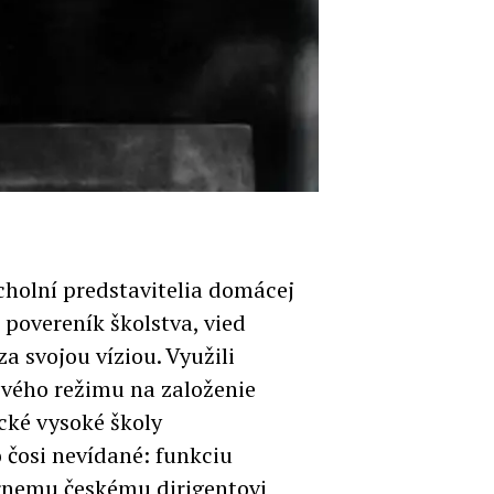
cholní predstavitelia domácej
povereník školstva, vied
a svojou víziou. Využili
ového režimu na založenie
cké vysoké školy
o čosi nevídané: funkciu
rnemu českému dirigentovi