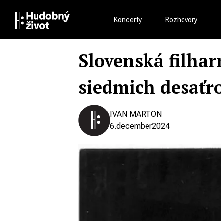
Koncerty
Rozhovory
Slovenská filha
siedmich desaťro
IVAN MARTON
6.
december
2024