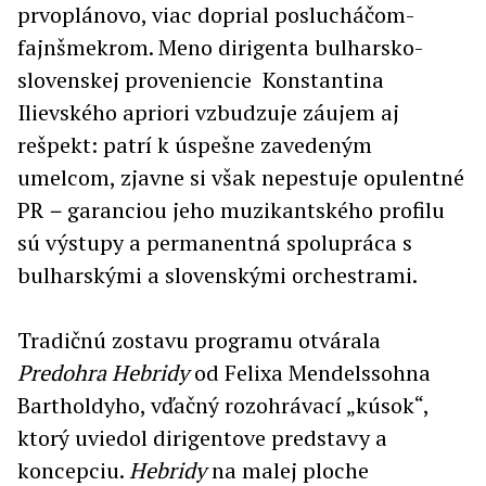
prvoplánovo, viac doprial poslucháčom-
fajnšmekrom. Meno dirigenta bulharsko-
slovenskej proveniencie Konstantina
Ilievského apriori vzbudzuje záujem aj
rešpekt: patrí k úspešne zavedeným
umelcom, zjavne si však nepestuje opulentné
PR
–
garanciou jeho muzikantského profilu
sú výstupy a permanentná spolupráca s
bulharskými a slovenskými orchestrami.
Tradičnú zostavu programu otvárala
Predohra Hebridy
od Felixa Mendelssohna
Bartholdyho, vďačný rozohrávací „kúsok“,
ktorý uviedol dirigentove predstavy a
koncepciu.
Hebridy
na malej ploche