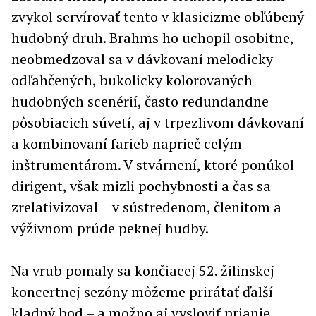
zvykol servírovať tento v klasicizme obľúbený
hudobný druh. Brahms ho uchopil osobitne,
neobmedzoval sa v dávkovaní melodicky
odľahčených, bukolicky kolorovaných
hudobných scenérií, často redundandne
pôsobiacich súvetí, aj v trpezlivom dávkovaní
a kombinovaní farieb naprieč celým
inštrumentárom. V stvárnení, ktoré ponúkol
dirigent, však mizli pochybnosti a čas sa
zrelativizoval ‒ v sústredenom, členitom a
výživnom prúde peknej hudby.
Na vrub pomaly sa končiacej 52. žilinskej
koncertnej sezóny môžeme prirátať ďalší
kladný bod – a možno aj vysloviť prianie