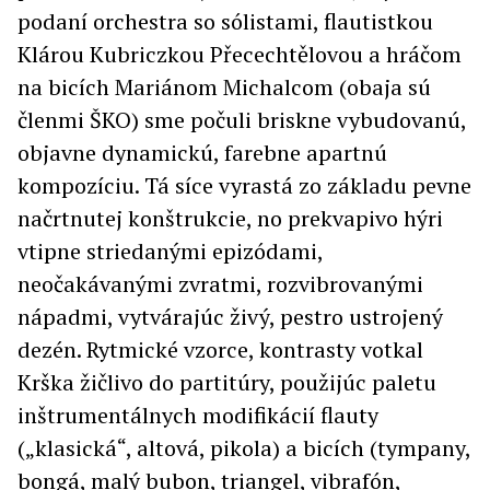
podaní orchestra so sólistami, flautistkou
Klárou Kubriczkou Přecechtělovou a hráčom
na bicích Mariánom Michalcom (obaja sú
členmi ŠKO) sme počuli briskne vybudovanú,
objavne dynamickú, farebne apartnú
kompozíciu. Tá síce vyrastá zo základu pevne
načrtnutej konštrukcie, no prekvapivo hýri
vtipne striedanými epizódami,
neočakávanými zvratmi, rozvibrovanými
nápadmi, vytvárajúc živý, pestro ustrojený
dezén. Rytmické vzorce, kontrasty votkal
Krška žičlivo do partitúry, použijúc paletu
inštrumentálnych modifikácií flauty
(„klasická“, altová, pikola) a bicích (tympany,
bongá, malý bubon, triangel, vibrafón,