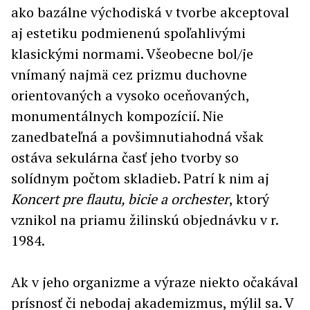
ako bazálne východiská v tvorbe akceptoval
aj estetiku podmienenú spoľahlivými
klasickými normami. Všeobecne bol/je
vnímaný najmä cez prizmu duchovne
orientovaných a vysoko oceňovaných,
monumentálnych kompozícií. Nie
zanedbateľná a povšimnutiahodná však
ostáva sekulárna časť jeho tvorby so
solídnym počtom skladieb. Patrí k nim aj
Koncert pre flautu, bicie a orchester
, ktorý
vznikol na priamu žilinskú objednávku v r.
1984.
Ak v jeho organizme a výraze niekto očakával
prísnosť či nebodaj akademizmus, mýlil sa. V