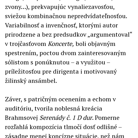
zvony…), prekvapujúc vynaliezavosťou,
sviežou kombinačnou nepredvídateľnosťou.
Variabilnosť a invenčnosť, ktorými autor
prirodzene a bez predsudkov „argumentoval“
v trojčasťovom
Koncerte,
boli objavným
spestrením, poctou dvom zainteresovaným
sólistom s ponúknutou – a využitou –
príležitosťou pre dirigenta i motivovaný
žilinský ansámbel.
Záver, s patričným ocenením a echom v
auditóriu, tvorila noblesná kreácia
Brahmsovej
Serenády č. 1 D dur
. Pomerne
rozľahlá kompozícia tlmočí dosť odlišné –
zásadne menej koncízne situácie, než nám