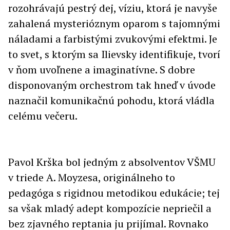
rozohrávajú pestrý dej, víziu, ktorá je navyše
zahalená mysterióznym oparom s tajomnými
náladami a farbistými zvukovými efektmi. Je
to svet, s ktorým sa Ilievsky identifikuje, tvorí
v ňom uvoľnene a imaginatívne. S dobre
disponovaným orchestrom tak hneď v úvode
naznačil komunikačnú pohodu, ktorá vládla
celému večeru.
Pavol Krška bol jedným z absolventov VŠMU
v triede A. Moyzesa, originálneho to
pedagóga s rigidnou metodikou edukácie; tej
sa však mladý adept kompozície nepriečil a
bez zjavného reptania ju prijímal. Rovnako