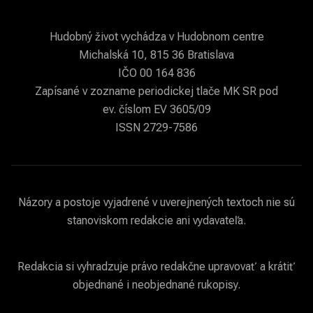
Hudobný život vychádza v Hudobnom centre
Michalská 10, 815 36 Bratislava
IČO 00 164 836
Zapísané v zozname periodickej tlače MK SR pod
ev. číslom EV 3605/09
ISSN 2729-7586
Názory a postoje vyjadrené v uverejnených textoch nie sú
stanoviskom redakcie ani vydavateľa.
Redakcia si vyhradzuje právo redakčne upravovať a krátiť
objednané i neobjednané rukopisy.