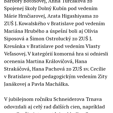
Barbory Botošovej, Anna Turčáková zo
Spojenej školy Dolný Kubín pod vedením
Márie Hrnčiarovej, Arata Higashiyama zo
ZUŠ J. Kowalského v Bratislave pod vedením
Mariána Hrubého a úspešní boli aj Olívia
Siposová a Šimon Ostrolucký zo ZUŠ J.
Kresánka v Bratislave pod vedením Vlasty
Veľasovej. V kategórií komorná hra si odniesli
ocenenia Martina Královičová, Hana
Strakáčová, Hana Pachová zo ZUŠ sv. Cecílie
v Bratislave pod pedagogickým vedením Zity
Janákovej a Pavla Machálka.
V jubilejnom ročníku Schneiderova Trnava
odovzdali aj celý rad ďalších cien, napríklad