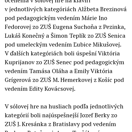
ocenenia v sólovej hre na klavíri
v jednotlivých kategóriách Alžbeta Brezinová
pod pedagogickým vedením Márie Ino
Fedorovej zo ZUŠ Eugena Suchoňa z Pezinka,
Lukáš Konečný a Šimon Teplík zo ZUŠ Senica
pod umeleckým vedením Ľubice Mikušovej.
V ďalších kategóriách boli úspešní Viktória
Kuprijanov zo ZUŠ Senec pod pedagogickým
vedením Tamása Oláha a Emily Viktória
Grígerová zo ZUŠ M. Hemerkovej z Košíc pod
vedením Edity Kovácsovej.
V sólovej hre na husliach podľa jednotlivých
kategórií boli najúspešnejší Jozef Berky zo
ZUŠ J. Kresánka z Bratislavy pod vedením