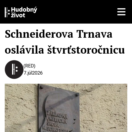
Schneiderova Trnava
oslávila štvrťstoročnicu
(RED)
7.
júl
2026