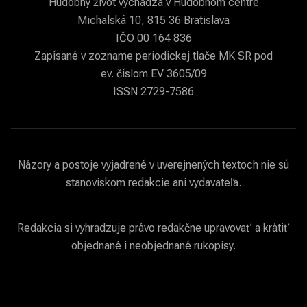
Hudobný život vychádza v Hudobnom centre
Michalská 10, 815 36 Bratislava
IČO 00 164 836
Zapísané v zozname periodickej tlače MK SR pod
ev. číslom EV 3605/09
ISSN 2729-7586
Názory a postoje vyjadrené v uverejnených textoch nie sú
stanoviskom redakcie ani vydavateľa.
Redakcia si vyhradzuje právo redakčne upravovať a krátiť
objednané i neobjednané rukopisy.