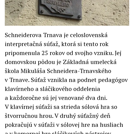
Schneiderova Trnava je celoslovenská
interpretačná súťaž, ktorá si tento rok
pripomenula 25 rokov od svojho vzniku. Jej
domovskou pôdou je Základná umelecká
škola Mikuláša Schneidera-Trnavského
v Trnave. Súťaž vznikla na podnet pedagógov
klavírneho a sláčikového oddelenia
a každoročne sú jej venované dva dni.
V klavírnej súťaži sa strieda sólová hra so
štvorručnou hrou. V druhý súťažný deň
pokračujú v súťaži v sólovej hre na husliach
a v komornej hre sláčikových nástrojov