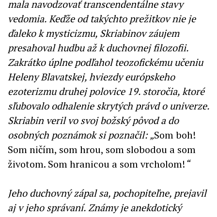
mala navodzovať transcendentálne stavy
vedomia. Keďže od takýchto prežitkov nie je
ďaleko k mysticizmu, Skriabinov záujem
presahoval hudbu až k duchovnej filozofii.
Zakrátko úplne podľahol teozofickému učeniu
Heleny Blavatskej, hviezdy európskeho
ezoterizmu druhej polovice 19. storočia, ktoré
sľubovalo odhalenie skrytých právd o univerze.
Skriabin veril vo svoj božský pôvod a do
osobných poznámok si poznačil: „
Som boh!
Som ničím, som hrou, som slobodou a som
životom. Som hranicou a som vrcholom!
“
Jeho duchovný zápal sa, pochopiteľne, prejavil
aj v jeho správaní. Známy je anekdotický