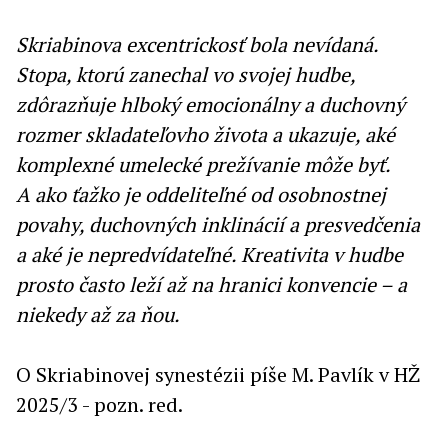
Skriabinova excentrickosť bola nevídaná.
Stopa, ktorú zanechal vo svojej hudbe,
zdôrazňuje hlboký emocionálny a duchovný
rozmer skladateľovho života a ukazuje, aké
komplexné umelecké prežívanie môže byť.
A ako ťažko je oddeliteľné od osobnostnej
povahy, duchovných inklinácií a presvedčenia
a aké je nepredvídateľné. Kreativita v hudbe
prosto často leží až na hranici konvencie – a
niekedy až za ňou.
O Skriabinovej synestézii píše M. Pavlík v HŽ
2025/3 - pozn. red.