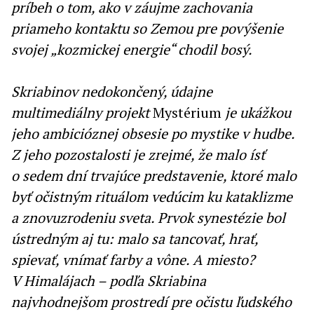
príbeh o tom, ako v záujme zachovania
priameho kontaktu so Zemou pre povýšenie
svojej „kozmickej energie“ chodil bosý.
Skriabinov nedokončený, údajne
multimediálny projekt
Mystérium
je ukážkou
jeho ambicióznej obsesie po mystike v hudbe.
Z jeho pozostalosti je zrejmé, že malo ísť
o sedem dní trvajúce predstavenie, ktoré malo
byť očistným rituálom vedúcim ku kataklizme
a znovuzrodeniu sveta. Prvok synestézie bol
ústredným aj tu: malo sa tancovať, hrať,
spievať, vnímať farby a vône. A miesto?
V Himalájach – podľa Skriabina
najvhodnejšom prostredí pre očistu ľudského