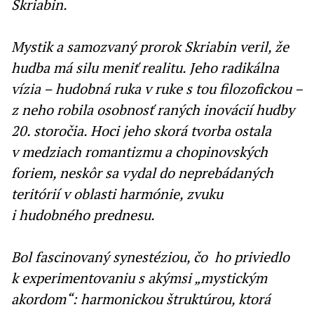
Skriabin.
Mystik a samozvaný prorok Skriabin veril, že
hudba má silu meniť realitu. Jeho radikálna
vízia – hudobná ruka v ruke s tou filozofickou –
z neho robila osobnosť raných inovácií hudby
20. storočia. Hoci jeho skorá tvorba ostala
v medziach romantizmu a chopinovských
foriem, neskôr sa vydal do neprebádaných
teritórií v oblasti harmónie, zvuku
i hudobného prednesu.
Bol fascinovaný synestéziou, čo ho priviedlo
k experimentovaniu s akýmsi „mystickým
akordom“: harmonickou štruktúrou, ktorá