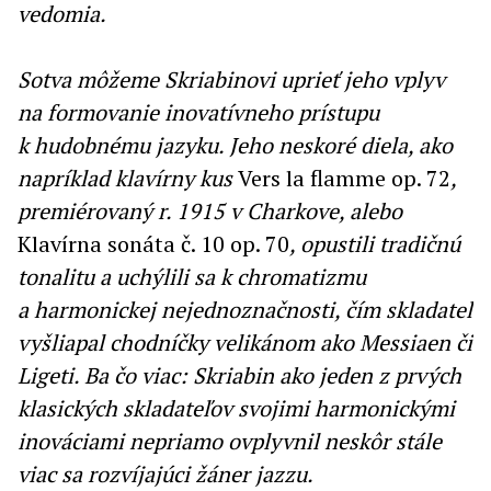
vedomia.
Sotva môžeme Skriabinovi uprieť jeho vplyv
na formovanie inovatívneho prístupu
k hudobnému jazyku. Jeho neskoré diela, ako
napríklad klavírny kus
Vers la flamme op. 72
,
premiérovaný r. 1915 v Charkove, alebo
Klavírna sonáta č. 10 op. 70
, opustili tradičnú
tonalitu a uchýlili sa k chromatizmu
a harmonickej nejednoznačnosti, čím skladateľ
vyšliapal chodníčky velikánom ako Messiaen či
Ligeti. Ba čo viac: Skriabin ako jeden z prvých
klasických skladateľov svojimi harmonickými
inováciami nepriamo ovplyvnil neskôr stále
viac sa rozvíjajúci žáner jazzu.