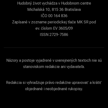
Hudobný život vychádza v Hudobnom centre
Michalská 10, 815 36 Bratislava
IČO 00 164 836
Zapísané v zozname periodickej tlače MK SR pod
ev. číslom EV 3605/09
ISSN 2729-7586
Názory a postoje vyjadrené v uverejnených textoch nie sú
stanoviskom redakcie ani vydavateľa.
Redakcia si vyhradzuje právo redakčne upravovať a krátiť
objednané i neobjednané rukopisy.