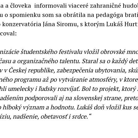
ta a človeka informovali viaceré zahraničné hud
u o spomienku som sa obrátila na pedagóga brat
 konzervatória Jána Siromu, s ktorým Lukáš Hurt
coval:
nizácie študentského festivalu vložil obrovské mn
času a organizačného talentu. Staral sa o každý det
v v Českej republike, zabezpečenia ubytovania, skú
ného programu až po vytváranie atmosféry, v ktore
li umelecky i ľudsky rozvíjať. Bol to projekt, ktorý
adšením podporovali aj na slovenskej strane, pret
eho hlboký význam a hodnotu. Lukáš doň vložil kus 
íziu, nadšenie, obetavosť i srdce.“