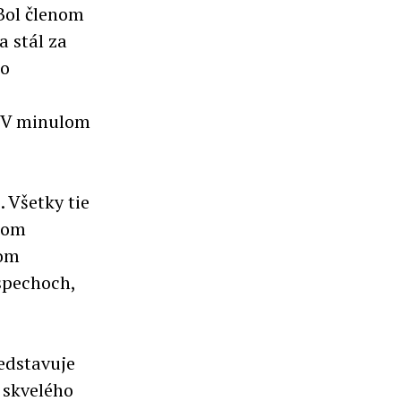
Bol členom
 stál za
po
. V minulom
. Všetky tie
akom
šom
úspechoch,
edstavuje
 skvelého