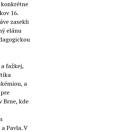
ť konkrétne
kov 16.
áve zasekli
ný elánu
edagogickou
a ťažkej,
tíka
ukémiou, a
 pre
v Brne, kde
m
 a Pavla. V