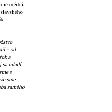
obné médiá.
islavského
ík
ožstvo
ail – od
šok a
j sa mladí
 sme s
ože sme
seba samého