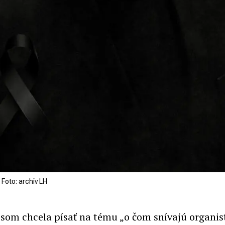
 Foto: archív LH
som chcela písať na tému „o čom snívajú organist