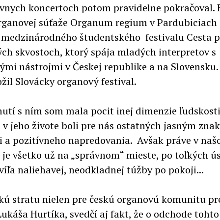
ívnych koncertoch potom pravidelne pokračoval. 
rganovej súťaže Organum regium v Pardubiciach a
medzinárodného študentského festivalu Cesta 
ch skvostoch, ktorý spája mladých interpretov s
kými nástrojmi v Českej republike a na Slovensku
žil Slovácky organový festival.
nutí s ním som mala pocit inej dimenzie ľudskosti
á v jeho živote boli pre nás ostatných jasným zn
i a pozitívneho napredovania. Avšak práve v na
e je všetko už na „správnom“ mieste, po toľkých 
víľa naliehavej, neodkladnej túžby po pokoji...
kú stratu nielen pre českú organovú komunitu pr
ukáša Hurtíka, svedčí aj fakt, že o odchode tohto