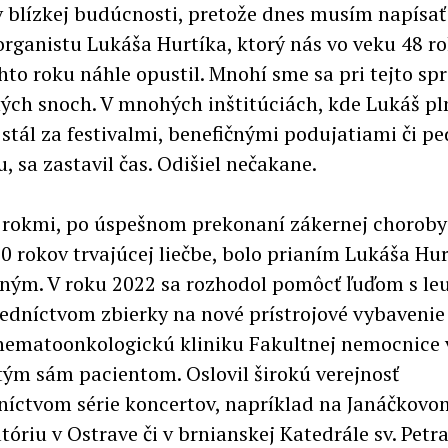
 v blízkej budúcnosti, pretože dnes musím napísa
organistu Lukáša Hurtíka, ktorý nás vo veku 48 ro
hto roku náhle opustil. Mnohí sme sa pri tejto spr
ných snoch. V mnohých inštitúciách, kde Lukáš pl
 stál za festivalmi, benefičnými podujatiami či p
, sa zastavil čas. Odišiel nečakane.
 rokmi, po úspešnom prekonaní zákernej choroby 
0 rokov trvajúcej liečbe, bolo prianím Lukáša Hur
ným. V roku 2022 sa rozhodol pomôcť ľuďom s le
redníctvom zbierky na nové prístrojové vybavenie
hematoonkologickú kliniku Fakultnej nemocnice 
tým sám pacientom. Oslovil širokú verejnosť
níctvom série koncertov, napríklad na Janáčkovo
óriu v Ostrave či v brnianskej Katedrále sv. Petra