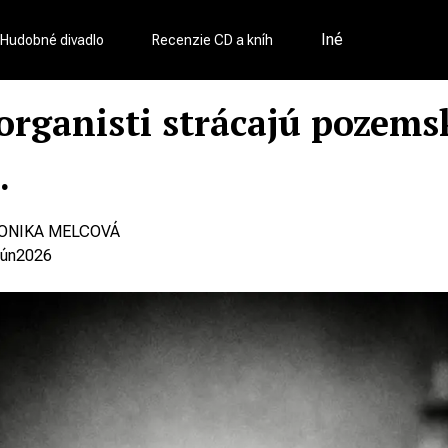
Iné
Hudobné divadlo
Recenzie CD a kníh
organisti strácajú pozems
.
ONIKA MELCOVÁ
jún
2026