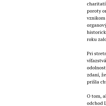
charitat
poroty o
vznikom 
organový
historic
roku zalo
Pri stret
víťazstv
odolnost
zdaní, ž
prišla ch
O tom, a
odchod L