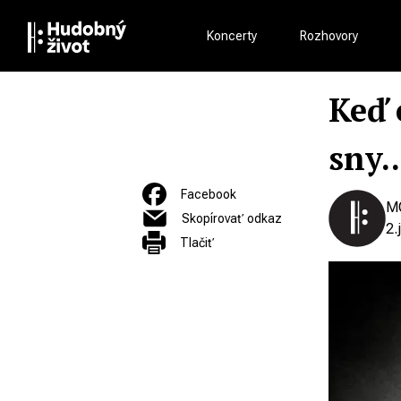
Koncerty
Rozhovory
Keď 
sny..
Facebook
M
Skopírovať odkaz
2.
Tlačiť