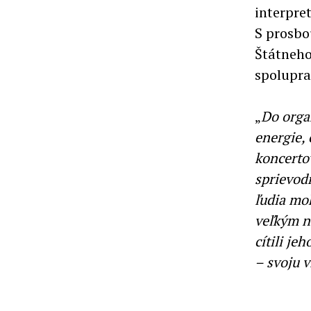
interpre
S prosbo
Štátneho
spolupra
„
Do orga
energie, 
koncerto
sprievod
ľudia moh
veľkým n
cítili j
– svoju v