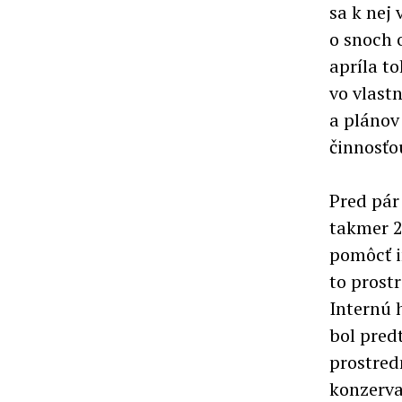
sa k nej
o snoch 
apríla to
vo vlast
a plánov
činnosťou
Pred pár
takmer 2
pomôcť i
to prost
Internú 
bol pred
prostred
konzervat