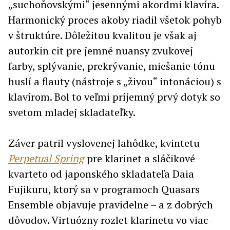
„suchoňovskými“ jesennými akordmi klavíra.
Harmonický proces akoby riadil všetok pohyb
v štruktúre. Dôležitou kvalitou je však aj
autorkin cit pre jemné nuansy zvukovej
farby, splývanie, prekrývanie, miešanie tónu
huslí a flauty (nástroje s „živou“ intonáciou) s
klavírom. Bol to veľmi príjemný prvý dotyk so
svetom mladej skladateľky.
Záver patril vyslovenej lahôdke, kvintetu
Perpetual Spring
pre klarinet a sláčikové
kvarteto od japonského skladateľa Daia
Fujikuru, ktorý sa v programoch Quasars
Ensemble objavuje pravidelne – a z dobrých
dôvodov. Virtuózny rozlet klarinetu vo viac-