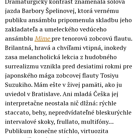
Dramaturgický kontrast znamenala sólová
jazda Barbory Špelinovej, ktorá vernému
publiku ansámblu pripomenula skladbu jeho
zakladateľa a umeleckého vedúceho
ansámblu
Mime
pre tenorovú zobcovú flautu.
Brilantná, hravá a chvíľami vtipná, inokedy
zasa melancholická lekcia z hudobného
surrealizmu vznikla pred desiatimi rokmi pre
japonského mága zobcovej flauty Tosiyu
Suzukiho. Mám ešte v živej pamäti, ako ju
uviedol v Bratislave. Ani mladá Češka jej
interpretačne neostala nič dlžná: rýchle
staccato, behy, nepredvídateľné bleskurýchle
intervalové skoky, frullato, multifóny…
Publikum konečne stíchlo, virtuozita