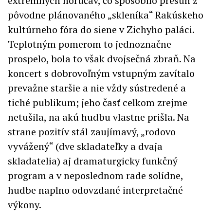
extrémnych horúčav, čo spôsobilo presun z
pôvodne plánovaného „skleníka“ Rakúskeho
kultúrneho fóra do siene v Zichyho paláci.
Teplotným pomerom to jednoznačne
prospelo, bola to však dvojsečná zbraň. Na
koncert s dobrovoľným vstupným zavítalo
prevažne staršie a nie vždy sústredené a
tiché publikum; jeho časť celkom zrejme
netušila, na akú hudbu vlastne prišla. Na
strane pozitív stál zaujímavý, „rodovo
vyvážený“ (dve skladateľky a dvaja
skladatelia) aj dramaturgicky funkčný
program a v neposlednom rade solídne,
hudbe naplno odovzdané interpretačné
výkony.