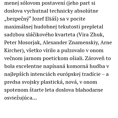
menej sólovom postavení (jeho part si
doslova vychutnal technicky absolútne
„bezpečný“ Jozef Eliáš) sa v pocite
maximálnej hudobnej tekutosti prepletal
sadzbou sláčikového kvarteta (Vira Zhuk,
Peter Mosorjak, Alexander Znamenskiy, Arne
Kircher), všetko vírilo a pulzovalo v onom
večnom jarnom poetickom ošiali. Zároveň to
bola excelentne napísaná komorná hudba v
najlepších intenciách európskej tradície – a
predsa svojsky plastická, nová, v onom
spotenom štarte leta doslova blahodarne
osviežujúca…