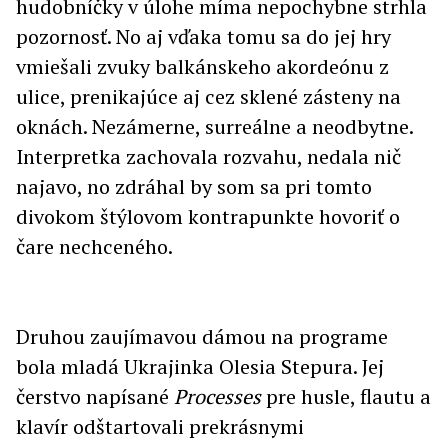
hudobníčky v úlohe míma nepochybne strhla
pozornosť. No aj vďaka tomu sa do jej hry
vmiešali zvuky balkánskeho akordeónu z
ulice, prenikajúce aj cez sklené zásteny na
oknách. Nezámerne, surreálne a neodbytne.
Interpretka zachovala rozvahu, nedala nič
najavo, no zdráhal by som sa pri tomto
divokom štýlovom kontrapunkte hovoriť o
čare nechceného.
Druhou zaujímavou dámou na programe
bola mladá Ukrajinka Olesia Stepura. Jej
čerstvo napísané
Processes
pre husle, flautu a
klavír odštartovali prekrásnymi