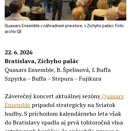
Quasars Ensemble v náhradnom priestore, v Zichyho paláci. Foto:
archív QE
22. 6. 2026
Bratislava, Zichyho palác
Quasars Ensemble, B. Špelinová, I. Buffa
Szpyrka – Buffa – Stepura – Fujikura
Záverečný koncert aktuálnej sezóny
Quasars
Ensemble
pripadol strategicky na Sviatok
hudby. S príchodom kalendárneho leta však
do Bratislavy vpadla aj prvá tohtoročná vlna