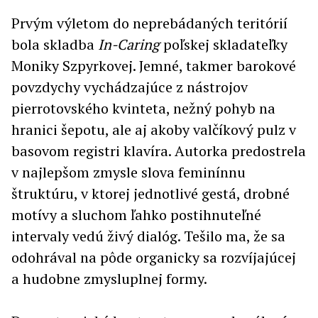
Prvým výletom do neprebádaných teritórií
bola skladba
In-Caring
poľskej skladateľky
Moniky Szpyrkovej. Jemné, takmer barokové
povzdychy vychádzajúce z nástrojov
pierrotovského kvinteta, nežný pohyb na
hranici šepotu, ale aj akoby valčíkový pulz v
basovom registri klavíra. Autorka predostrela
v najlepšom zmysle slova feminínnu
štruktúru, v ktorej jednotlivé gestá, drobné
motívy a sluchom ľahko postihnuteľné
intervaly vedú živý dialóg. Tešilo ma, že sa
odohrával na pôde organicky sa rozvíjajúcej
a hudobne zmysluplnej formy.