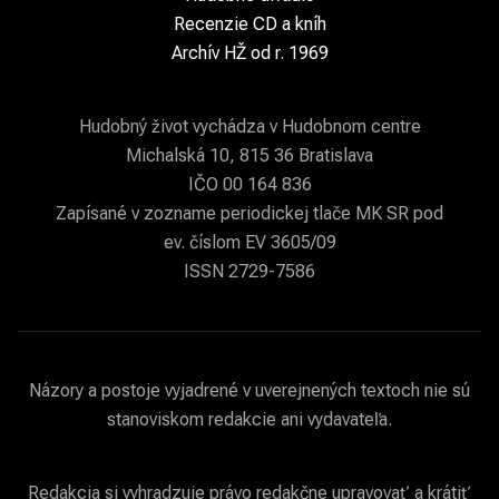
Recenzie CD a kníh
Archív HŽ od r. 1969
Hudobný život vychádza v Hudobnom centre
Michalská 10, 815 36 Bratislava
IČO 00 164 836
Zapísané v zozname periodickej tlače MK SR pod
ev. číslom EV 3605/09
ISSN 2729-7586
Názory a postoje vyjadrené v uverejnených textoch nie sú
stanoviskom redakcie ani vydavateľa.
Redakcia si vyhradzuje právo redakčne upravovať a krátiť