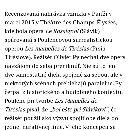
Recenzovaná nahrávka vznikla v Paríži v
marci 2013 v Théâtre des Champs-Élysées,
kde bola opera
Le Rossignol
(Slávik)
spárovaná s Poulencovou surrealistickou
operou
Les mamelles de Tirésias
(Prsia
Tirésiove). Režisér Olivier Py nechal dve opery
navzájom do seba preniknúť. Nie sú to len
dve samostatné diela spojené za sebou, ale v
niektorých scénach prebiehajú paralelne. Py
čerpal z historického a hudobného kontextu.
Poulenc pri tvorbe
Les Mamelles de
Tirésias
písal, že
„bol ešte pri Slávikovi“
, čo
režisér použil ako výzvu spojiť obe diela do
jednej naratívnej línie. V jeho koncepcii sa