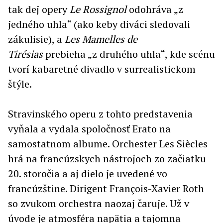
tak dej opery
Le Rossignol
odohráva „z
jedného uhla“ (ako keby diváci sledovali
zákulisie), a
Les Mamelles de
Tirésias
prebieha „z druhého uhla“, kde scénu
tvorí kabaretné divadlo v surrealistickom
štýle.
Stravinského operu z tohto predstavenia
vyňala a vydala spoločnosť Erato na
samostatnom albume. Orchester Les Siècles
hrá na francúzskych nástrojoch zo začiatku
20. storočia a aj dielo je uvedené vo
francúzštine. Dirigent François-Xavier Roth
so zvukom orchestra naozaj čaruje. Už v
úvode je atmosféra napätia a tajomna