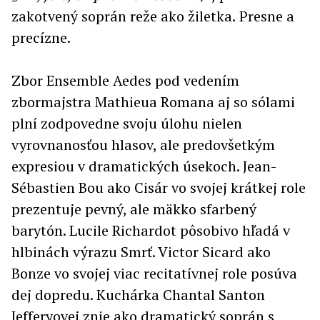
zakotvený soprán reže ako žiletka.
Presne a
precízne.
Zbor Ensemble Aedes pod vedením
zbormajstra Mathieua Romana aj so sólami
plní zodpovedne svoju úlohu nielen
vyrovnanosťou hlasov, ale predovšetkým
expresiou v dramatických úsekoch. Jean-
Sébastien Bou ako Cisár vo svojej krátkej role
prezentuje pevný, ale mäkko sfarbený
barytón. Lucile Richardot pôsobivo hľadá v
hlbinách výrazu Smrť. Victor Sicard ako
Bonze vo svojej viac recitatívnej role posúva
dej dopredu. Kuchárka Chantal Santon
Jefferyovej znie ako dramatický soprán s