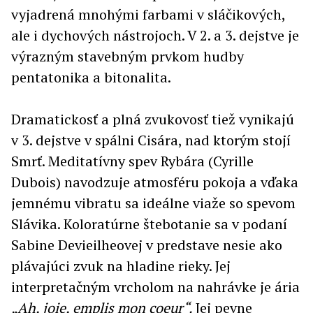
vyjadrená mnohými farbami v sláčikových,
ale i dychových nástrojoch. V 2. a 3. dejstve je
výrazným stavebným prvkom hudby
pentatonika a bitonalita.
Dramatickosť a plná zvukovosť tiež vynikajú
v 3. dejstve v spálni Cisára, nad ktorým stojí
Smrť. Meditatívny spev Rybára (Cyrille
Dubois) navodzuje atmosféru pokoja a vďaka
jemnému vibratu sa ideálne viaže so spevom
Slávika. Koloratúrne štebotanie sa v podaní
Sabine Devieilheovej v predstave nesie ako
plávajúci zvuk na hladine rieky. Jej
interpretačným vrcholom na nahrávke je
ária
„Ah, joie, emplis mon coeur“.
Jej pevne