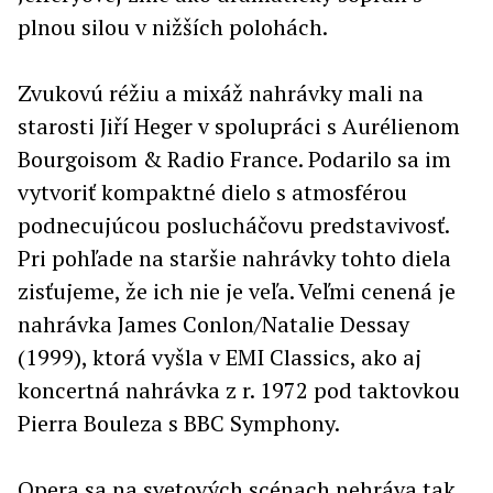
plnou silou v nižších polohách.
Zvukovú réžiu a mixáž nahrávky mali na
starosti Jiří Heger v spolupráci s Aurélienom
Bourgoisom & Radio France. Podarilo sa im
vytvoriť kompaktné dielo s atmosférou
podnecujúcou poslucháčovu predstavivosť.
Pri pohľade na staršie nahrávky tohto diela
zisťujeme, že ich nie je veľa. Veľmi cenená je
nahrávka James Conlon/Natalie Dessay
(1999), ktorá vyšla v EMI Classics, ako aj
koncertná nahrávka z r. 1972 pod taktovkou
Pierra Bouleza s BBC Symphony.
Opera sa na svetových scénach nehráva tak