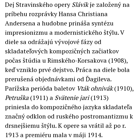
Dej Stravinského opery
Slávik
je založený na
príbehu rozprávky Hansa Christiana
Andersena a hudobne prináša syntézu
impresionizmu a modernistického štýlu. V
diele sa odrážajú vývojové fázy od
skladateľových kompozičných začiatkov
počas štúdia u Rimského-Korsakova (1908),
keď vzniklo prvé dejstvo. Práca na diele bola
prerušená objednávkami od Ďagileva.
Parížska perióda baletov
Vták ohnivák
(1910),
Petruška
(1911) a
Svätenie jari
(1913)
priniesla do kompozičného jazyka skladateľa
značný odklon od ruského postromantizmu k
drsnejšiemu štýlu. K opere sa vrátil až po r.
1913 a premiéru mala v máji 1914.