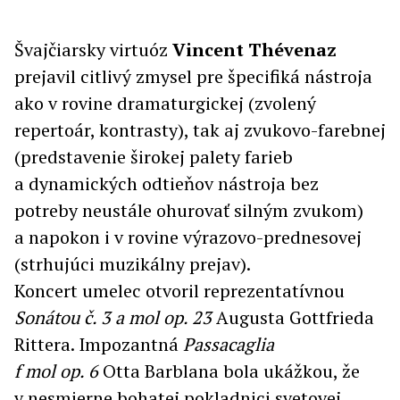
Švajčiarsky virtuóz
Vincent Thévenaz
prejavil citlivý zmysel pre špecifiká nástroja
ako v rovine dramaturgickej (zvolený
repertoár, kontrasty), tak aj zvukovo-farebnej
(predstavenie širokej palety farieb
a dynamických odtieňov nástroja bez
potreby neustále ohurovať silným zvukom)
a napokon i v rovine výrazovo-prednesovej
(strhujúci muzikálny prejav).
Koncert umelec otvoril reprezentatívnou
Sonátou č. 3 a mol op. 23
Augusta Gottfrieda
Rittera. Impozantná
Passacaglia
f mol op. 6
Otta Barblana bola ukážkou, že
v nesmierne bohatej pokladnici svetovej