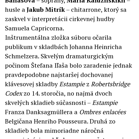
Banásová
– soprány,
Maria Kaluzhskikh
–
husle a
Jakub Mitrík
– chitarrone, ktorý sa
zaskvel v interpretácii cirkevnej hudby
Samuela Capricorna.
Inštrumentálna zložka súboru očarila
publikum v skladbách Johanna Heinricha
Schmelzera. Skvelým dramaturgickým
počinom Štefana Iľaša bolo zaradenie jednak
pravdepodobne najstaršej dochovanej
klávesovej skladby
Estampie
z
Robertsbridge
Codex
zo 14. storočia, no najmä dvoch
skvelých skladieb súčasnosti –
Estampie
Franza Danksagmüllera a
Ombres enlacées
Belgičana Henriho Pousseura. Druhá zo
skladieb bola mimoriadne náročná