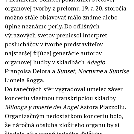
organovej tvorby z prelomu 19. a 20. storočia
možno stále objavovať málo známe alebo
úplne neznáme perly. Do odlišných
výrazových svetov preniesol interpret
poslucháčov v tvorbe predstaviteľov
najstaršej žijúcej generácie autorov
organovej hudby v skladbách
Adagio
Françoisa Delora a
Sunset, Nocturne
a
Sunrise
Lionela Rogga.
Do tanečných sfér vygradoval umelec záver
koncertu vlastnou transkripciou skladby
Milonga y muerte del Angel
Astora Piazzollu.
Organizačným nedostatkom koncertu bolo,
že náročná obsluha zložitého organu by si
žiadala ešte aspoň jedného ďalšieho