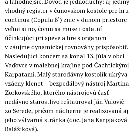
a lahodnejšie. Dôvod je jednoduchý: aj jediný
vhodný register v čunovskom kostole pre hru
continua (Copula 8‘) znie v danom priestore
veľmi silno, čomu sa museli ostatní
účinkujúci pri speve a hre s organom
v záujme dynamickej rovnováhy prispôsobiť.
Nasledujúci koncert sa konal 13. júla v obci
Vaďovce v malebnej krajine pod Čachtickými
Karpatami. Malý starodávny kostolík ukrýva
vzácny klenot – bezpedálový nástroj Martina
Zorkovského, ktorého nástrojovú časť
nedávno starostlivo reštauroval Ján Valovič
zo Serede, pričom nádherne je realizovaná aj
jeho výtvarná stránka (doc. Jana Karpjaková
Balážiková).