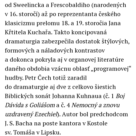
od Sweelincka a Frescobaldiho (narodených
v 16. storočí) až po reprezentanta českého
klasicizmu prelomu 18. a 19. storočia Jana
Křtitela Kuchařa. Takto koncipovaná
dramaturgia zabezpečila dostatok štýlových,
formových a náladových kontrastov
a dokonca pokryla aj v organovej literatúre
daného obdobia vzácnu oblasť „programovej“
hudby. Petr Čech totiž zaradil
do dramaturgie aj dve z celkovo šiestich
Biblických sonát Johanna Kuhnaua (č. 1
Boj
Dávida s Goliášom
a č. 4
Nemocný a znovu
uzdravený Ezechiel
). Autor bol predchodcom
J. S. Bacha na poste kantora v Kostole
sv. Tomáša v Lipsku.