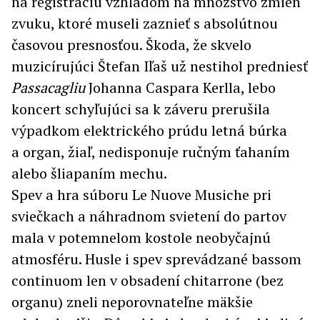
na registráciu vzhľadom na množstvo zmien
zvuku, ktoré museli zaznieť s absolútnou
časovou presnosťou. Škoda, že skvelo
muzicírujúci Štefan Iľaš už nestihol predniesť
Passacagliu
Johanna Caspara Kerlla, lebo
koncert schyľujúci sa k záveru prerušila
výpadkom elektrického prúdu letná búrka
a organ, žiaľ, nedisponuje ručným ťahaním
alebo šliapaním mechu.
Spev a hra súboru Le Nuove Musiche pri
sviečkach a náhradnom svietení do partov
mala v potemnelom kostole neobyčajnú
atmosféru. Husle i spev sprevádzané bassom
continuom len v obsadení chitarrone (bez
organu) zneli neporovnateľne mäkšie