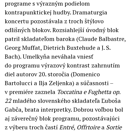
programe s výrazným podielom
kontrapunktickej hudby. Dramaturgia
koncertu pozostávala z troch štýlovo
odlišných blokov. Rozsiahlejší úvodný blok
patril skladateľom baroka (Claude Balbastre,
Georg Muffat, Dietrich Buxtehude a J. S.
Bach). Umelkyňa neváhala vniesť
do programu výrazový kontrast zahrnutím
diel autorov 20. storočia (Domenico
Bartolucci a Ilja Zeljenka) a súčasnosti –
v premiére zaznela
Toccatina e Fughetta op.
22
mladého slovenského skladateľa Ľuboša
Gabča, brata interpretky. Dobrou voľbou bol
aj záverečný blok programu, pozostávajúci
z výberu troch častí
Entré, Offrtoire
a
Sortie