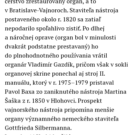
čerstvo zreštaurovaný organ, a to
v Bratislave-Vajnoroch. Staviteľa nástroja
postaveného okolo r. 1820 sa zatiaľ
nepodarilo spoľahlivo zistiť. Po dlhej
a náročnej oprave (organ bol v minulosti
dvakrát podstatne prestavaný) ho
do plnohodnotného používania vrátil
organár Vladimír Gazdík, pričom však v sokli
organovej skrine ponechal aj stroj II.
manuálu, ktorý v r. 1975–1979 pristaval
Pavol Baxa zo zaniknutého nástroja Martina
Šaška z r. 1850 v Hlohovci. Prospekt
vajnorského nástroja pripomína menšie
organy významného nemeckého staviteľa
Gottfrieda Silbermanna.