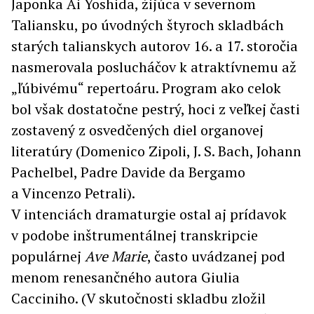
Japonka Ai Yoshida, žijúca v severnom
Taliansku, po úvodných štyroch skladbách
starých talianskych autorov 16. a 17. storočia
nasmerovala poslucháčov k atraktívnemu až
„ľúbivému“ repertoáru. Program ako celok
bol však dostatočne pestrý, hoci z veľkej časti
zostavený z osvedčených diel organovej
literatúry (Domenico Zipoli, J. S. Bach, Johann
Pachelbel, Padre Davide da Bergamo
a Vincenzo Petrali).
V intenciách dramaturgie ostal aj prídavok
v podobe inštrumentálnej transkripcie
populárnej
Ave Marie
, často uvádzanej pod
menom renesančného autora Giulia
Cacciniho. (V skutočnosti skladbu zložil