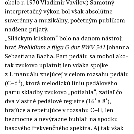
okolo r. 1970 Vladimir Vavilov.) Samotný
interpretačný výkon bol však absolútne
suverénny a muzikálny, početným publikom
nadšene prijatý.
„Siláckym kúskom“ bolo na danom nástroji
hrať
Prelúdium a fúgu G dur BWV 541
Johanna
Sebastiana Bacha. Part pedálu sa mohol ako-
tak zvukovo uplatniť len vďaka spojke
z I. manuálu znejúcej v celom rozsahu pedálu
1
(C–d
), ktorá melodickú líniu pedálového
partu skladby zvukovo „potiahla“, zatiaľ čo
dva vlastné pedálové registre (16‘ a 8‘),
hrajúce a repetujúce v rozsahu C–H, len
bezmocne a nevýrazne bublali na spodku
basového frekvenčného spektra. Aj tak však