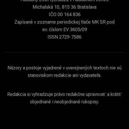
Michalská 10, 815 36 Bratislava
IČO 00 164 836
Zapísané v zozname periodickej tlače MK SR pod
ev. číslom EV 3605/09
ISSN 2729-7586
Názory a postoje vyjadrené v uverejnených textoch nie sú
stanoviskom redakcie ani vydavateľa.
Redakcia si vyhradzuje právo redakčne upravovať a krátiť
objednané i neobjednané rukopisy.