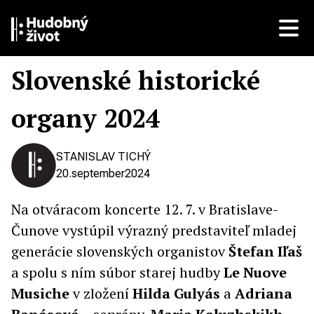
Slovenské historické
organy 2024
STANISLAV TICHÝ
20.
september
2024
Na otváracom koncerte 12. 7. v Bratislave-
Čunove vystúpil výrazný predstaviteľ mladej
generácie slovenských organistov
Štefan Iľaš
a spolu s ním súbor starej hudby
Le Nuove
Musiche
v zložení
Hilda Gulyás
a
Adriana