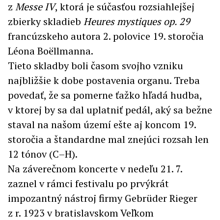
z
Messe IV
, ktorá je súčasťou rozsiahlejšej
zbierky skladieb
Heures mystiques op. 29
francúzskeho autora 2. polovice 19. storočia
Léona Boëllmanna.
Tieto skladby boli časom svojho vzniku
najbližšie k dobe postavenia organu. Treba
povedať, že sa pomerne ťažko hľadá hudba,
v ktorej by sa dal uplatniť pedál, aký sa bežne
staval na našom území ešte aj koncom 19.
storočia a štandardne mal znejúci rozsah len
12 tónov (C–H).
Na záverečnom koncerte v nedeľu 21. 7.
zaznel v rámci festivalu po prvýkrát
impozantný nástroj firmy Gebrüder Rieger
z r. 1923 v bratislavskom Veľkom