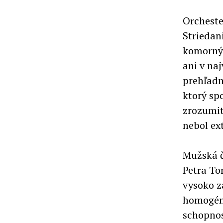
Orcheste
Striedan
komorným
ani v na
prehľadn
ktorý sp
zrozumit
nebol ex
Mužská č
Petra To
vysoko z
homogénn
schopnos