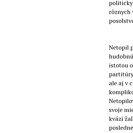
politicky
rôznych 
posolstv
Netopil 
hudobnú 
istotou 
partitúr
ale aj v 
kompliko
Netopilo
svoje mie
kvázi ža
posledne