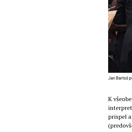
Jan Bartoš p
K všeobe
interpre
prispel 
(predovše