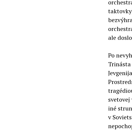
orchestr
taktovky
bezvýhra
orchestr
ale dosl
Po nevyh
Trinásta
Jevgenij
Prostred
tragédio
svetovej
iné strun
v Soviets
nepochop