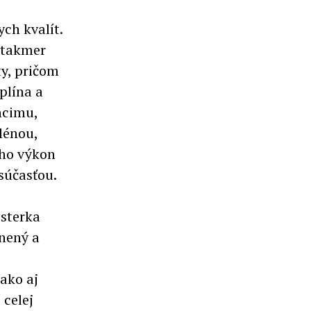
ch kvalít.
 takmer
y, pričom
plína a
ncimu,
lénou,
eho výkon
súčasťou.
sterka
nený a
ako aj
celej