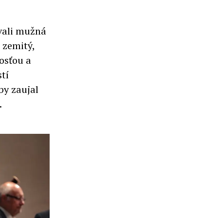
vali mužná
, zemitý,
nosťou a
tí
by zaujal
.