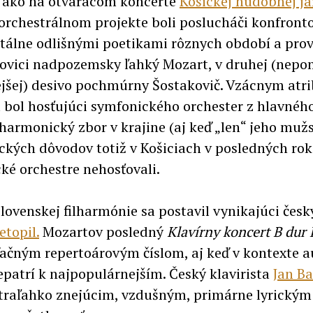
 ako na otváracom koncerte
Košickej hudobnej ja
rchestrálnom projekte boli poslucháči konfronto
tálne odlišnými poetikami rôznych období a prov
lovici nadpozemsky ľahký Mozart, v druhej (nep
ejšej) desivo pochmúrny Šostakovič. Vzácnym at
 bol hosťujúci symfonického orchester z hlavnéh
lharmonický zbor v krajine (aj keď „len“ jeho mužs
kých dôvodov totiž v Košiciach v posledných ro
ké orchestre nehosťovali.
Slovenskej filharmónie sa postavil vynikajúci česk
topil.
Mozartov posledný
Klavírny koncert B dur
ďačným repertoárovým číslom, aj keď v kontexte a
epatrí k najpopulárnejším. Český klavirista
Jan Ba
traľahko znejúcim, vzdušným, primárne lyrickým