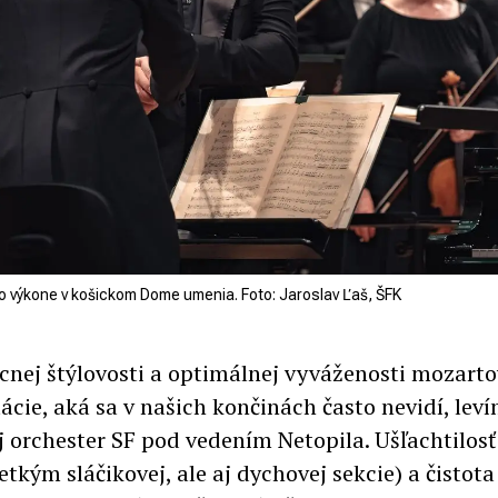
o výkone v košickom Dome umenia. Foto: Jaroslav Ľaš, ŠFK
cnej štýlovosti a optimálnej vyváženosti mozarto
tácie, aká sa v našich končinách často nevidí, le
aj orchester SF pod vedením Netopila. Ušľachtilosť
tkým sláčikovej, ale aj dychovej sekcie) a čistot