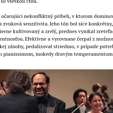
 so všetkou cťou.
 očarujúci nekonfliktný príbeh, v ktorom domino
a zvuková senzitivita. Jeho tón bol síce konkrétny
ierne kultivovaný a zrelý, prednes vynikal zreteľ
entnosťou. Efektívne a vyrovnane čerpal z možnos
ej zásoby, pedalizoval striedmo, v prípade potre
m pianissimom, inokedy dravým temperamentom