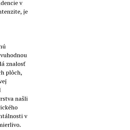
ndencie v
tenzite, je
nú
divuhodnou
lá znalosť
ch plôch,
vej
d
rstva našli
gického
ntálnosti v
mierlivo.