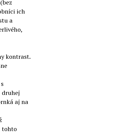
 (bez
bníci ich
stu a
erlivého,
y kontrast.
sne
 s
s druhej
brnká aj na
ž
a tohto