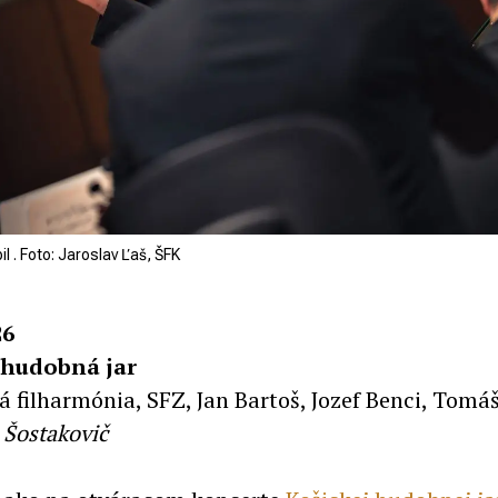
 . Foto: Jaroslav Ľaš, ŠFK
26
 hudobná jar
á filharmónia, SFZ, Jan Bartoš, Jozef Benci, Tomá
 Šostakovič