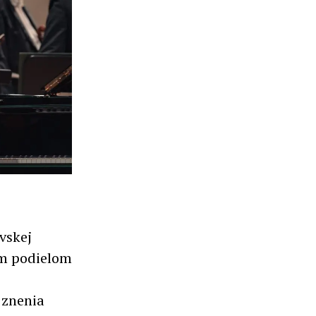
vskej
vím podielom
a znenia