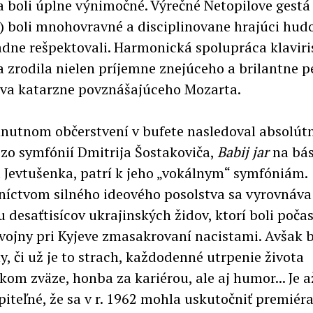
a boli úplne výnimočné. Výrečné Netopilove gestá
) boli mnohovravné a disciplinovane hrajúci hudo
dne rešpektovali. Harmonická spolupráca klaviri
a zrodila nielen príjemne znejúceho a brilantne p
ova katarzne povznášajúceho Mozarta.
nutnom občerstvení v bufete nasledoval absolútn
 zo symfónií Dmitrija Šostakoviča,
Babij jar
na bá
a Jevtušenka, patrí k jeho „vokálnym“ symfóniám.
níctvom silného ideového posolstva sa vyrovnáva
u desaťtisícov ukrajinských židov, ktorí boli poča
 vojny pri Kyjeve zmasakrovaní nacistami. Avšak 
y, či už je to strach, každodenné utrpenie života
kom zväze, honba za kariérou, ale aj humor... Je a
iteľné, že sa v r. 1962 mohla uskutočniť premiér