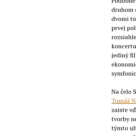
Podobne
druhom o
dvomi to
prvej po
rozsiahl
koncertu
jediný fi
ekonomic
symfonic
Na čelo 
Tomáš Ne
zaiste v
tvorby n
týmto ul