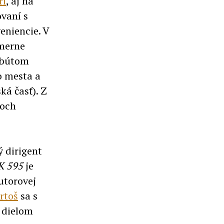
ri
, aj na
vaní s
eniencie. V
omerne
ribútom
o mesta a
ká časť). Z
koch
ý dirigent
 K 595
je
utorovej
rtoš
sa s
 dielom