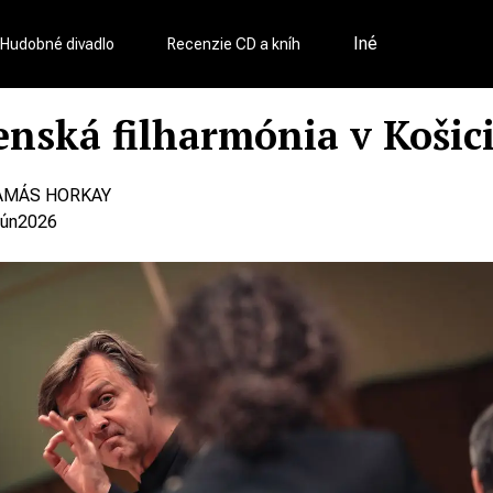
Iné
Hudobné divadlo
Recenzie CD a kníh
enská filharmónia v Košic
AMÁS HORKAY
jún
2026