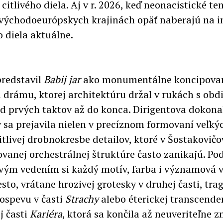
 citlivého diela. Aj v r. 2026, keď neonacistické te
východoeurópskych krajinách opäť naberajú na in
o diela aktuálne.
predstavil
Babij jar
ako monumentálne koncipova
drámu, ktorej architektúru držal v rukách s ob
od prvých taktov až do konca. Dirigentova dokona
y sa prejavila nielen v precíznom formovaní veľký
citlivej drobnokresbe detailov, ktoré v Šostakovičo
vanej orchestrálnej štruktúre často zanikajú. Po
vým vedením si každý motív, farba i významová v
sto, vrátane hrozivej grotesky v druhej časti, tra
lospevu v časti
Strachy
alebo éterickej transcende
j časti
Kariéra
, ktorá sa končila až neuveriteľne z