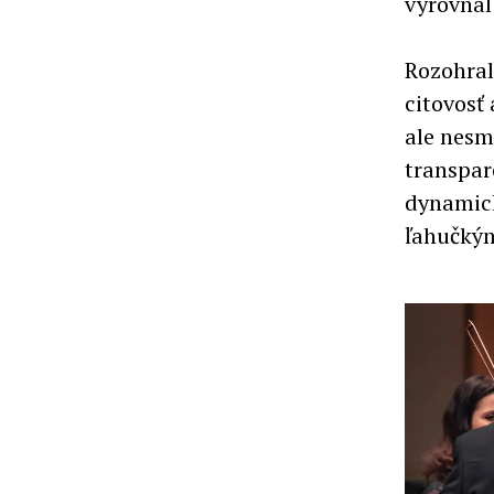
vyrovnal
Rozohral
citovosť 
ale nesm
transpar
dynamick
ľahučký