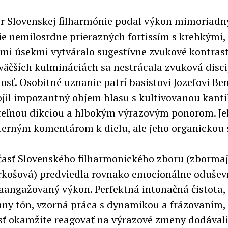
r Slovenskej filharmónie podal výkon mimoriadny
ie nemilosrdne prierazných fortissím s krehkými,
i úsekmi vytváralo sugestívne zvukové kontrast
jväčších kulmináciách sa nestrácala zvuková disci
osť. Osobitné uznanie patrí basistovi Jozefovi Be
ojil impozantný objem hlasu s kultivovanou kanti
eľnou dikciou a hlbokým výrazovým ponorom. J
terným komentárom k dielu, ale jeho organickou 
asť Slovenského filharmonického zboru (zbormaj
rkošová) predviedla rovnako emocionálne odušev
aangažovaný výkon. Perfektná intonačná čistota,
y tón, vzorná práca s dynamikou a frázovaním, 
ť okamžite reagovať na výrazové zmeny dodávali 