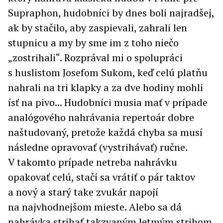
Supraphon, hudobníci by dnes boli najradšej,
ak by stačilo, aby zaspievali, zahrali len
stupnicu a my by sme im z toho niečo
„zostrihali“. Rozprával mi o spolupráci
s huslistom Josefom Sukom, keď celú platňu
nahrali na tri klapky a za dve hodiny mohli
ísť na pivo... Hudobníci musia mať v prípade
analógového nahrávania repertoár dobre
naštudovaný, pretože každá chyba sa musí
následne opravovať (vystrihávať) ručne.
V takomto prípade netreba nahrávku
opakovať celú, stačí sa vrátiť o pár taktov
a nový a starý take zvukár napojí
na najvhodnejšom mieste. Alebo sa dá
nahrávka strihať takzvaným letmým strihom