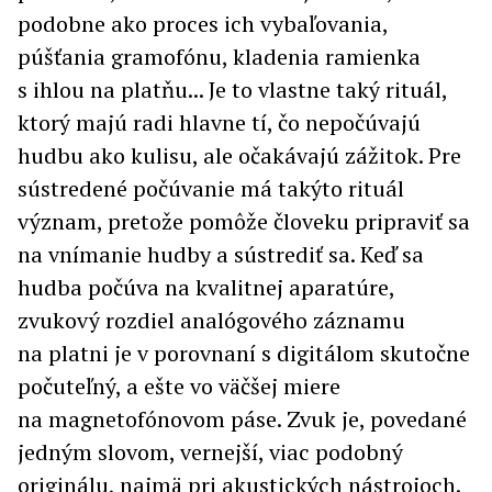
podobne ako proces ich vybaľovania,
púšťania gramofónu, kladenia ramienka
s ihlou na platňu... Je to vlastne taký rituál,
ktorý majú radi hlavne tí, čo nepočúvajú
hudbu ako kulisu, ale očakávajú zážitok. Pre
sústredené počúvanie má takýto rituál
význam, pretože pomôže človeku pripraviť sa
na vnímanie hudby a sústrediť sa. Keď sa
hudba počúva na kvalitnej aparatúre,
zvukový rozdiel analógového záznamu
na platni je v porovnaní s digitálom skutočne
počuteľný, a ešte vo väčšej miere
na magnetofónovom páse. Zvuk je, povedané
jedným slovom, vernejší, viac podobný
originálu, najmä pri akustických nástrojoch.