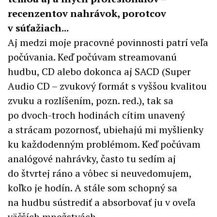
recenzentov nahrávok, porotcov
v súťažiach...
Aj medzi moje pracovné povinnosti patrí veľa
počúvania. Keď počúvam streamovanú
hudbu, CD alebo dokonca aj SACD (Super
Audio CD – zvukový formát s vyššou kvalitou
zvuku a rozlíšením, pozn. red.), tak sa
po dvoch-troch hodinách cítim unavený
a strácam pozornosť, ubiehajú mi myšlienky
ku každodenným problémom. Keď počúvam
analógové nahrávky, často tu sedím aj
do štvrtej ráno a vôbec si neuvedomujem,
koľko je hodín. A stále som schopný sa
na hudbu sústrediť a absorbovať ju v oveľa
väčších množstvách.