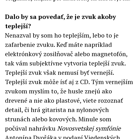
Dalo by sa povedať, že je zvuk akoby
teplejší?
Nenazval by som ho teplejším, lebo to je
zafarbenie zvuku. Keď máte napríklad
elektrónkový zosilňovač alebo magnetofón,
tak vám subjektívne vytvoria teplejší zvuk.
Teplejší zvuk však nemusí byť vernejší.
Teplejší zvuk môže ísť aj z CD. Tým vernejším
zvukom myslím to, že husle znejú ako
drevené a nie ako plastové, viete rozoznať
detail, či hrá gitarista na nylonových
strunách alebo kovových. Minule som
počúval nahrávku
Novosvetskej symfónie
Antonína Dvořáka v podaní Viedenských