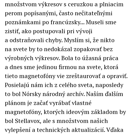
množstvom výkresov s ceruzkou a plniacim
perom popísanými, často nečitateľnými
poznámkami po francúzsky... Museli sme
zistiť, ako postupovali pri vývoji
a odstraňovali chyby. Myslím si, že nikto
na svete by to nedokázal zopakovať bez
výrobných výkresov. Bola to úžasná práca
a dnes sme jedinou firmou na svete, ktorá
tieto magnetofóny vie zreštaurovať a opraviť.
Posielajú nám ich z celého sveta, naposledy
to bol Nórsky národný archív. Naším ďalším
plánom je začať vyrábať vlastné
magnetofóny, ktorých ideovým základom by
bol Stellavox, ale s množstvom našich
vylepšení a technických aktualizácií. Vďaka