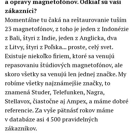
a opravy magnetofónov. Odkiaľ sú vaši
zákazníci?
Momentálne tu čaká na reštaurovanie tuším
23 magnetofónov, z toho je jeden z Indonézie
z Bali, štyri z Indie, jeden z Anglicka, dva
z Litvy, štyri z Poľska... proste, celý svet.
Existuje niekoľko firiem, ktoré sa venujú
repasovaniu štúdiových magnetofónov, ale
skoro všetky sa venujú len jednej značke. My
robíme všetky najznámejšie značky, to
znamená Studer, Telefunken, Nagra,
Stellavox, čiastočne aj Ampex, a máme dobré
referencie. Za vyše pätnásť rokov máme
v databáze asi 4 500 pravidelných
zákazníkov.