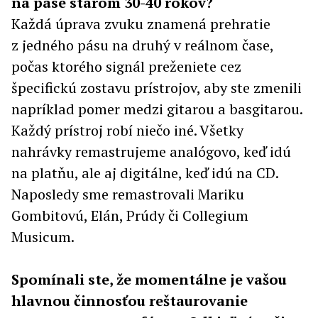
na páse starom 30-40 rokov?
Každá úprava zvuku znamená prehratie
z jedného pásu na druhý v reálnom čase,
počas ktorého signál preženiete cez
špecifickú zostavu prístrojov, aby ste zmenili
napríklad pomer medzi gitarou a basgitarou.
Každý prístroj robí niečo iné. Všetky
nahrávky remastrujeme analógovo, keď idú
na platňu, ale aj digitálne, keď idú na CD.
Naposledy sme remastrovali Mariku
Gombitovú, Elán, Prúdy či Collegium
Musicum.
Spomínali ste, že momentálne je vašou
hlavnou činnosťou reštaurovanie