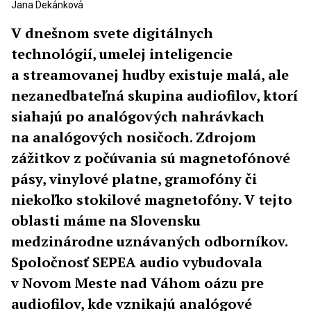
Jana Dekánková
V dnešnom svete digitálnych
technológií, umelej inteligencie
a streamovanej hudby existuje malá, ale
nezanedbateľná skupina audiofilov, ktorí
siahajú po analógových nahrávkach
na analógových nosičoch. Zdrojom
zážitkov z počúvania sú magnetofónové
pásy, vinylové platne, gramofóny či
niekoľko stokilové magnetofóny. V tejto
oblasti máme na Slovensku
medzinárodne uznávaných odborníkov.
Spoločnosť SEPEA audio vybudovala
v Novom Meste nad Váhom oázu pre
audiofilov, kde vznikajú analógové