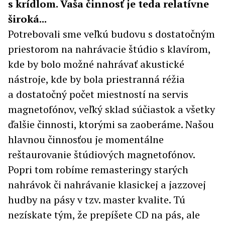
s krídlom. Vaša činnosť je teda relatívne
široká...
Potrebovali sme veľkú budovu s dostatočným
priestorom na nahrávacie štúdio s klavírom,
kde by bolo možné nahrávať akustické
nástroje, kde by bola priestranná réžia
a dostatočný počet miestností na servis
magnetofónov, veľký sklad súčiastok a všetky
ďalšie činnosti, ktorými sa zaoberáme. Našou
hlavnou činnosťou je momentálne
reštaurovanie štúdiových magnetofónov.
Popri tom robíme remasteringy starých
nahrávok či nahrávanie klasickej a jazzovej
hudby na pásy v tzv. master kvalite. Tú
nezískate tým, že prepíšete CD na pás, ale