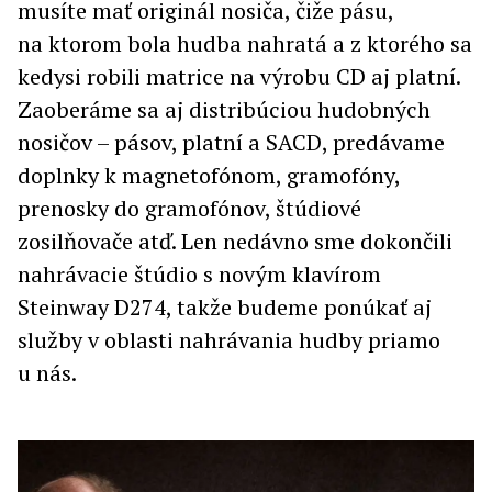
musíte mať originál nosiča, čiže pásu,
na ktorom bola hudba nahratá a z ktorého sa
kedysi robili matrice na výrobu CD aj platní.
Zaoberáme sa aj distribúciou hudobných
nosičov – pásov, platní a SACD, predávame
doplnky k magnetofónom, gramofóny,
prenosky do gramofónov, štúdiové
zosilňovače atď. Len nedávno sme dokončili
nahrávacie štúdio s novým klavírom
Steinway D274, takže budeme ponúkať aj
služby v oblasti nahrávania hudby priamo
u nás.