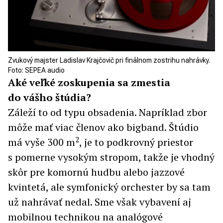
Zvukový majster Ladislav Krajčovič pri finálnom zostrihu nahrávky.
Foto: SEPEA audio
Aké veľké zoskupenia sa zmestia
do vášho štúdia?
Záleží to od typu obsadenia. Napríklad zbor
môže mať viac členov ako bigband. Štúdio
2
má vyše 300 m
, je to podkrovný priestor
s pomerne vysokým stropom, takže je vhodný
skôr pre komornú hudbu alebo jazzové
kvintetá, ale symfonický orchester by sa tam
už nahrávať nedal. Sme však vybavení aj
mobilnou technikou na analógové