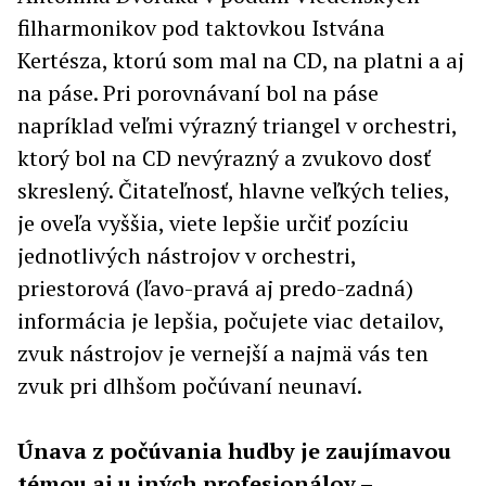
filharmonikov pod taktovkou Istvána
Kertésza, ktorú som mal na CD, na platni a aj
na páse. Pri porovnávaní bol na páse
napríklad veľmi výrazný triangel v orchestri,
ktorý bol na CD nevýrazný a zvukovo dosť
skreslený. Čitateľnosť, hlavne veľkých telies,
je oveľa vyššia, viete lepšie určiť pozíciu
jednotlivých nástrojov v orchestri,
priestorová (ľavo-pravá aj predo-zadná)
informácia je lepšia, počujete viac detailov,
zvuk nástrojov je vernejší a najmä vás ten
zvuk pri dlhšom počúvaní neunaví.
Únava z počúvania hudby je zaujímavou
témou aj u iných profesionálov –