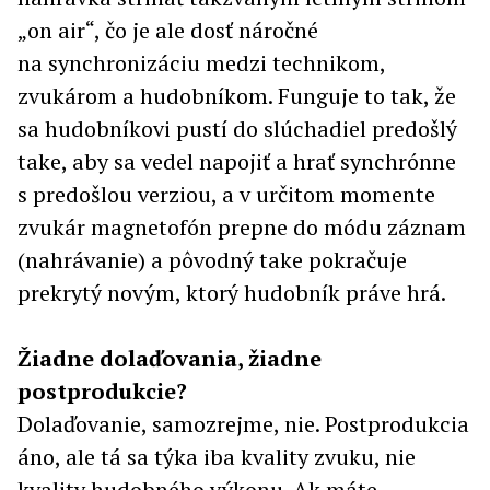
„on air“, čo je ale dosť náročné
na synchronizáciu medzi technikom,
zvukárom a hudobníkom. Funguje to tak, že
sa hudobníkovi pustí do slúchadiel predošlý
take, aby sa vedel napojiť a hrať synchrónne
s predošlou verziou, a v určitom momente
zvukár magnetofón prepne do módu záznam
(nahrávanie) a pôvodný take pokračuje
prekrytý novým, ktorý hudobník práve hrá.
Žiadne dolaďovania, žiadne
postprodukcie?
Dolaďovanie, samozrejme, nie. Postprodukcia
áno, ale tá sa týka iba kvality zvuku, nie
kvality hudobného výkonu. Ak máte