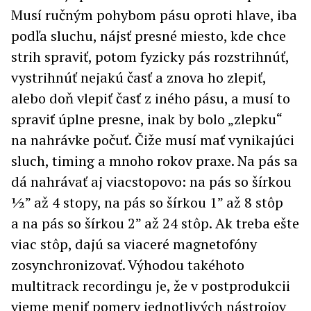
Musí ručným pohybom pásu oproti hlave, iba
podľa sluchu, nájsť presné miesto, kde chce
strih spraviť, potom fyzicky pás rozstrihnúť,
vystrihnúť nejakú časť a znova ho zlepiť,
alebo doň vlepiť časť z iného pásu, a musí to
spraviť úplne presne, inak by bolo „zlepku“
na nahrávke počuť. Čiže musí mať vynikajúci
sluch, timing a mnoho rokov praxe. Na pás sa
dá nahrávať aj viacstopovo: na pás so šírkou
½” až 4 stopy, na pás so šírkou 1” až 8 stôp
a na pás so šírkou 2” až 24 stôp. Ak treba ešte
viac stôp, dajú sa viaceré magnetofóny
zosynchronizovať. Výhodou takéhoto
multitrack recordingu je, že v postprodukcii
vieme meniť pomery jednotlivých nástrojov