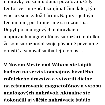
nahrávky, čo sa mu doma povaľovali. Celý
tento svet ma začal zaujímať čím ďalej, tým
viac, až som založil firmu. Najprv s jedným
technikom, postupne sme sa rozrástli...
Dopyt po analógových nahrávkach
a opravách magnetofónov sa rozšíril natoľko,
že som sa rozhodol svoje pôvodné povolanie
opustiť a venovať sa iba tejto oblasti.
V Novom Meste nad Váhom ste kúpili
budovu na servis kombajnov bývalého
roľníckeho družstva a vytvorili dielne
na reštaurovanie magnetofónov a výrobu
analógových nahrávok. Aktuálne ste
dokončili aj väčšie nahrávacie štúdio