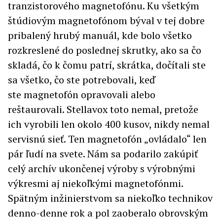
tranzistorového magnetofónu. Ku všetkým
štúdiovým magnetofónom býval v tej dobre
pribalený hrubý manuál, kde bolo všetko
rozkreslené do poslednej skrutky, ako sa čo
skladá, čo k čomu patrí, skrátka, dočítali ste
sa všetko, čo ste potrebovali, keď
ste magnetofón opravovali alebo
reštaurovali. Stellavox toto nemal, pretože
ich vyrobili len okolo 400 kusov, nikdy nemal
servisnú sieť. Ten magnetofón „ovládalo“ len
pár ľudí na svete. Nám sa podarilo zakúpiť
celý archív ukončenej výroby s výrobnými
výkresmi aj niekoľkými magnetofónmi.
Spätným inžinierstvom sa niekoľko technikov
denno-denne rok a pol zaoberalo obrovským