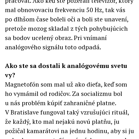
pracovať. Ako keď ste pozerali televízor, ktorý
mal obnovovaciu frekvenciu 50 Hz, tak vás
po dlhšom čase boleli oči a boli ste unavení,
pretože mozog skladal z tých pohybujúcich
sa bodov ucelený obraz. Pri vnímaní
analógového signálu toto odpadá.
Ako ste sa dostali k analógovému svetu
vy?
Magnetofón som mal už ako dieťa, keď som
ho vymámil od rodičov. Za socializmu bol
u nás problém kúpiť zahraničné platne.
V Bratislave fungoval taký vzrušujúci rituál,
že každý, kto mal nejakú novú platňu, ju
požičal kamarátovi na jednu hodinu, aby si ju