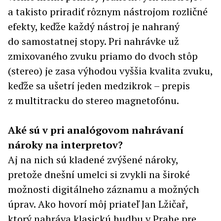
a takisto priradiť rôznym nástrojom rozličné
efekty, keďže každý nástroj je nahraný
do samostatnej stopy. Pri nahrávke už
zmixovaného zvuku priamo do dvoch stôp
(stereo) je zasa výhodou vyššia kvalita zvuku,
keďže sa ušetrí jeden medzikrok – prepis
z multitracku do stereo magnetofónu.
Aké sú v pri analógovom nahrávaní
nároky na interpretov?
Aj na nich sú kladené zvýšené nároky,
pretože dnešní umelci si zvykli na široké
možnosti digitálneho záznamu a možných
úprav. Ako hovorí môj priateľ Jan Lžičař,
ktorý nahráva klasickú hudbu v Prahe pre