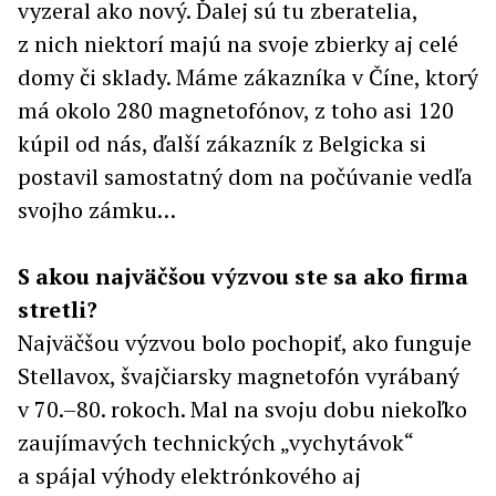
vyzeral ako nový. Ďalej sú tu zberatelia,
z nich niektorí majú na svoje zbierky aj celé
domy či sklady. Máme zákazníka v Číne, ktorý
má okolo 280 magnetofónov, z toho asi 120
kúpil od nás, ďalší zákazník z Belgicka si
postavil samostatný dom na počúvanie vedľa
svojho zámku…
S akou najväčšou výzvou ste sa ako firma
stretli?
Najväčšou výzvou bolo pochopiť, ako funguje
Stellavox, švajčiarsky magnetofón vyrábaný
v 70.–80. rokoch. Mal na svoju dobu niekoľko
zaujímavých technických „vychytávok“
a spájal výhody elektrónkového aj