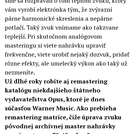
sme sa rozprávali o tom teplom zvuku, ktorý
vám vyrobí elektrónka tým, že zvýrazní
párne harmonické skreslenia a nepárne
potlačí. Taký zvuk vnímame ako takzvane
teplejší. Pri skutočnom analógovom
masteringu si viete nahrávku upraviť
frekvenčne, viete urobiť nejaký dozvuk, pridať
rôzne efekty, ale umelecký výkon ako taký už
nezmeníte.
Už dlhé roky robíte aj remastering
katalógu niekdajšieho štátneho
vydavateľstva Opus, ktoré je dnes
súčasťou Warner Music. Ako prebieha
remastering matrice, čiže úprava zvuku
pôvodnej archívnej master nahrávky