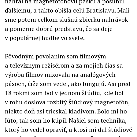
nahral na magnetofónovú pásku a posunul
ďalšiemu, a takto obišla celú Bratislavu. Mali
sme potom celkom slušnú zbierku nahrávok
a pomerne dobrú predstavu, čo sa deje
v populárnej hudbe vo svete.
Pôvodným povolaním som filmovým
a televíznym režisérom a za mojich čias sa
výroba filmov mixovala na analógových
pásoch, čiže som vedel, ako fungujú. Asi pred
18 rokmi som bol v jednom štúdiu, kde bol
v rohu doslova rozbitý štúdiový magnetofón,
niekto doň asi trieskal kladivom. Bolo mi ho
ľúto, tak som ho kúpil. Našiel som technika,
ktorý ho vedel opraviť, a ktosi mi dal štúdiové