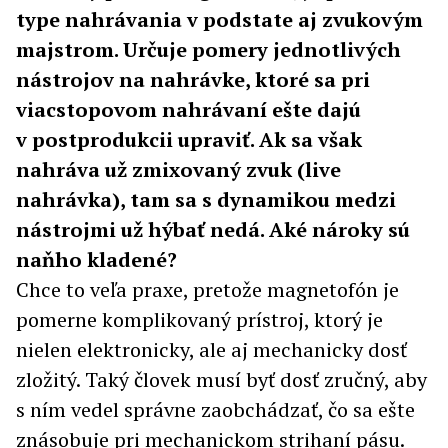
type nahrávania v podstate aj zvukovým
majstrom. Určuje pomery jednotlivých
nástrojov na nahrávke, ktoré sa pri
viacstopovom nahrávaní ešte dajú
v postprodukcii upraviť. Ak sa však
nahráva už zmixovaný zvuk (live
nahrávka), tam sa s dynamikou medzi
nástrojmi už hýbať nedá. Aké nároky sú
naňho kladené?
Chce to veľa praxe, pretože magnetofón je
pomerne komplikovaný prístroj, ktorý je
nielen elektronicky, ale aj mechanicky dosť
zložitý. Taký človek musí byť dosť zručný, aby
s ním vedel správne zaobchádzať, čo sa ešte
znásobuje pri mechanickom strihaní pásu.