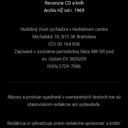
Recenzie CD a kníh
Archív HŽ od r. 1969
Hudobný život vychádza v Hudobnom centre
Michalská 10, 815 36 Bratislava
IČO 00 164 836
Zapísané v zozname periodickej tlače MK SR pod
ev. číslom EV 3605/09
ISSN 2729-7586
Názory a postoje vyjadrené v uverejnených textoch nie sú
stanoviskom redakcie ani vydavateľa.
Redakcia si vyhradzuje právo redakčne upravovať a krátiť