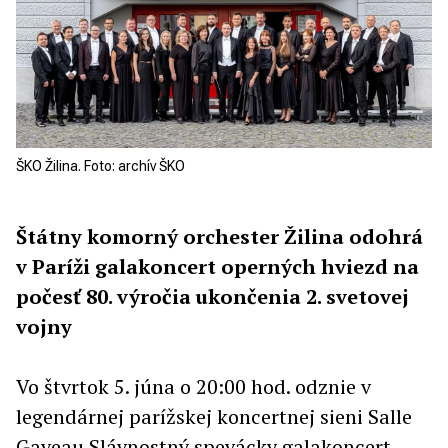
ŠKO Žilina. Foto: archív ŠKO
Štátny komorný orchester Žilina odohrá
v Paríži galakoncert operných hviezd na
počesť 80. výročia ukončenia 2. svetovej
vojny
Vo štvrtok 5. júna o 20:00 hod. odznie v
legendárnej parížskej koncertnej sieni Salle
Gaveau Slávnostný spevácky galakoncert