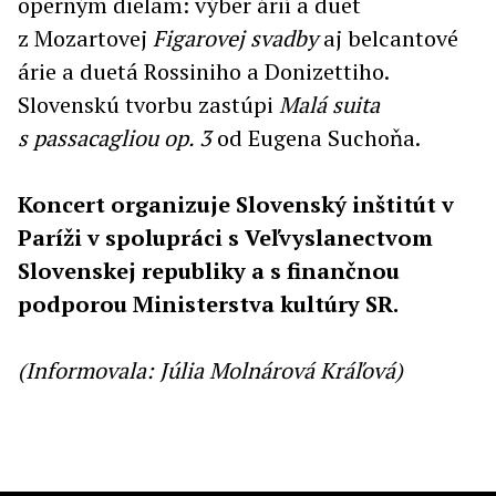
operným dielam: výber árií a duet
z Mozartovej
Figarovej svadby
aj belcantové
árie a duetá Rossiniho a Donizettiho.
Slovenskú tvorbu zastúpi
Malá suita
s passacagliou op. 3
od Eugena Suchoňa.
Koncert organizuje Slovenský inštitút v
Paríži v spolupráci s Veľvyslanectvom
Slovenskej republiky a s finančnou
podporou Ministerstva kultúry SR.
(Informovala: Júlia Molnárová Kráľová)