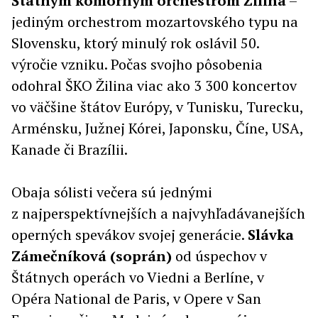
Štátnym komorným orchestrom Žilina
–
jediným orchestrom mozartovského typu na
Slovensku, ktorý minulý rok oslávil 50.
výročie vzniku. Počas svojho pôsobenia
odohral ŠKO Žilina viac ako 3 300 koncertov
vo väčšine štátov Európy, v Tunisku, Turecku,
Arménsku, Južnej Kórei, Japonsku, Číne, USA,
Kanade či Brazílii.
Obaja sólisti večera sú jednými
z najperspektívnejších a najvyhľadávanejších
operných spevákov svojej generácie.
Slávka
Zámečníková (soprán)
od úspechov v
Štátnych operách vo Viedni a Berlíne, v
Opéra National de Paris, v Opere v San