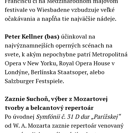
Franciscu či na Medzinárodnom májovom
festivale vo Wiesbadene vzbudzuje veľké
očakávania a napĺňa tie najväčšie nádeje.
Peter Kellner (bas)
účinkoval na
najvýznamnejších operných scénach na
svete, k akým nepochybne patrí Metropolitná
Opera v New Yorku, Royal Opera House v
Londýne, Berlínska Staatsoper, alebo
Salzburger Festspiele.
Zaznie Suchoň, výber z Mozartovej
tvorby a belcantový repertoár
Po úvodnej
Symfónii č. 31 D dur
„Parížskej“
od W. A. Mozarta zaznie repertoár venovaný