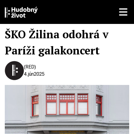
ŠKO Žilina odohrá v
Paríži galakoncert
(RED)
4.
jún
2025