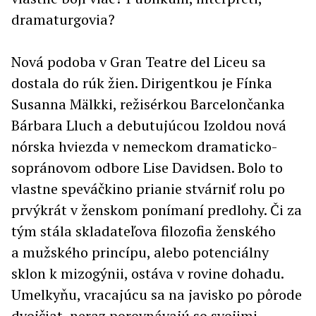
dramaturgovia?
Nová podoba v Gran Teatre del Liceu sa
dostala do rúk žien. Dirigentkou je Fínka
Susanna Mälkki, režisérkou Barcelončanka
Bárbara Lluch a debutujúcou Izoldou nová
nórska hviezda v nemeckom dramaticko-
sopránovom odbore Lise Davidsen. Bolo to
vlastne speváčkino prianie stvárniť rolu po
prvýkrát v ženskom ponímaní predlohy. Či za
tým stála skladateľova filozofia ženského
a mužského princípu, alebo potenciálny
sklon k mizogýnii, ostáva v rovine dohadu.
Umelkyňu, vracajúcu sa na javisko po pôrode
dvojčiat, neraz porovnávajú so svojimi