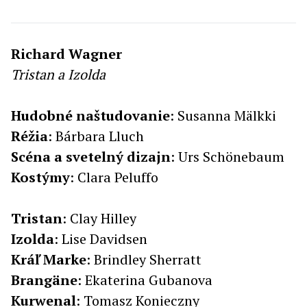
Richard Wagner
Tristan a Izolda
Hudobné naštudovanie
: Susanna Mälkki
Réžia
: Bárbara Lluch
Scéna
a
svetelný
dizajn
: Urs Schönebaum
Kostýmy
: Clara Peluffo
Tristan
: Clay Hilley
Izolda
: Lise Davidsen
Kráľ
Marke
: Brindley Sherratt
Brangäne
: Ekaterina Gubanova
Kurwenal
: Tomasz Konieczny