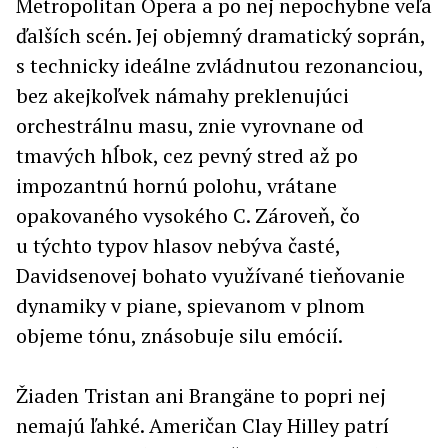
Metropolitan Opera a po nej nepochybne veľa
ďalších scén. Jej objemný dramatický soprán,
s technicky ideálne zvládnutou rezonanciou,
bez akejkoľvek námahy preklenujúci
orchestrálnu masu, znie vyrovnane od
tmavých hĺbok, cez pevný stred až po
impozantnú hornú polohu, vrátane
opakovaného vysokého C. Zároveň, čo
u týchto typov hlasov nebýva časté,
Davidsenovej bohato využívané tieňovanie
dynamiky v piane, spievanom v plnom
objeme tónu, znásobuje silu emócií.
Žiaden Tristan ani Brangäne to popri nej
nemajú ľahké. Američan Clay Hilley patrí