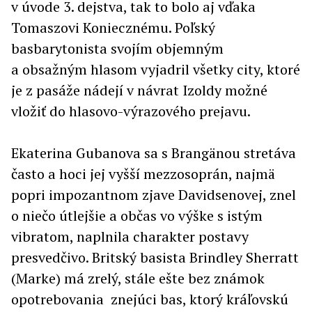
v úvode 3. dejstva, tak to bolo aj vďaka
Tomaszovi Koniecznému. Poľský
basbarytonista svojím objemným
a obsažným hlasom vyjadril všetky city, ktoré
je z pasáže nádejí v návrat Izoldy možné
vložiť do hlasovo-výrazového prejavu.
Ekaterina Gubanova sa s Brangänou stretáva
často a hoci jej vyšší mezzosoprán, najmä
popri impozantnom zjave Davidsenovej, znel
o niečo útlejšie a občas vo výške s istým
vibratom, naplnila charakter postavy
presvedčivo. Britský basista Brindley Sherratt
(Marke) má zrelý, stále ešte bez známok
opotrebovania znejúci bas, ktorý kráľovskú