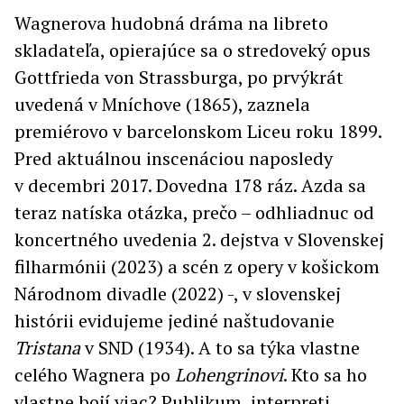
Wagnerova hudobná dráma na libreto
skladateľa, opierajúce sa o stredoveký opus
Gottfrieda von Strassburga, po prvýkrát
uvedená v Mníchove (1865), zaznela
premiérovo v barcelonskom Liceu roku 1899.
Pred aktuálnou inscenáciou naposledy
v decembri 2017. Dovedna 178 ráz. Azda sa
teraz natíska otázka, prečo – odhliadnuc od
koncertného uvedenia 2. dejstva v Slovenskej
filharmónii (2023) a scén z opery v košickom
Národnom divadle (2022) -, v slovenskej
histórii evidujeme jediné naštudovanie
Tristana
v SND (1934). A to sa týka vlastne
celého Wagnera po
Lohengrinovi
. Kto sa ho
vlastne bojí viac? Publikum, interpreti,