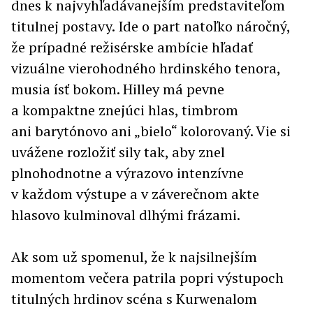
dnes k najvyhľadávanejším predstaviteľom
titulnej postavy. Ide o part natoľko náročný,
že prípadné režisérske ambície hľadať
vizuálne vierohodného hrdinského tenora,
musia ísť bokom. Hilley má pevne
a kompaktne znejúci hlas, timbrom
ani barytónovo ani „bielo“ kolorovaný. Vie si
uvážene rozložiť sily tak, aby znel
plnohodnotne a výrazovo intenzívne
v každom výstupe a v záverečnom akte
hlasovo kulminoval dlhými frázami.
Ak som už spomenul, že k najsilnejším
momentom večera patrila popri výstupoch
titulných hrdinov scéna s Kurwenalom