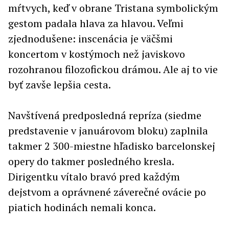
mŕtvych, keď v obrane Tristana symbolickým
gestom padala hlava za hlavou. Veľmi
zjednodušene: inscenácia je väčšmi
koncertom v kostýmoch než javiskovo
rozohranou filozofickou drámou. Ale aj to vie
byť zavše lepšia cesta.
Navštívená predposledná repríza (siedme
predstavenie v januárovom bloku) zaplnila
takmer 2 300-miestne hľadisko barcelonskej
opery do takmer posledného kresla.
Dirigentku vítalo bravó pred každým
dejstvom a oprávnené záverečné ovácie po
piatich hodinách nemali konca.