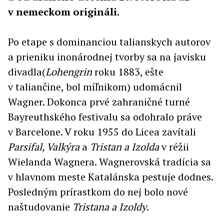
v nemeckom origináli.
Po etape s dominanciou talianskych autorov
a prieniku inonárodnej tvorby sa na javisku
divadla(
Lohengrin
roku 1883, ešte
v taliančine, bol míľnikom) udomácnil
Wagner. Dokonca prvé zahraničné turné
Bayreuthského festivalu sa odohralo práve
v Barcelone. V roku 1955 do Licea zavítali
Parsifal, Valkýra
a
Tristan a Izolda
v réžii
Wielanda Wagnera. Wagnerovská tradícia sa
v hlavnom meste Katalánska pestuje dodnes.
Posledným prírastkom do nej bolo nové
naštudovanie
Tristana a Izoldy
.