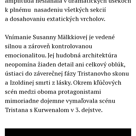
amplitúda nesiahala v dramatických úsekoch
k plnému nasadeniu všetkých sekcií
a dosahovaniu extatických vrcholov.
Vnímanie Susanny Mälkkiovej je vedené
silnou a zároveň kontrolovanou
emocionalitou. Jej hudobná architektúra
neopomína žiaden detail ani celkový oblúk,
ústiaci do záverečnej fázy Tristanovho skonu
a Izoldinej smrti z lásky. Okrem kľúčových
scén medzi oboma protagonistami
mimoriadne dojemne vymaľovala scénu
Tristana s Kurwenalom v 3. dejstve.