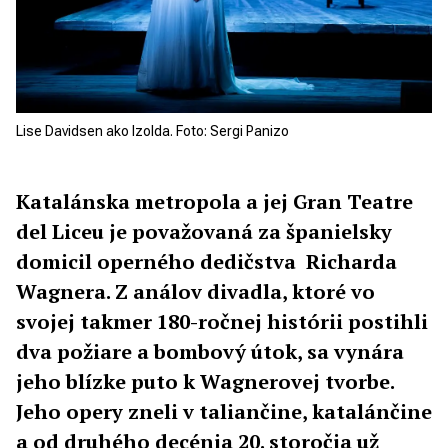
Lise Davidsen ako Izolda. Foto: Sergi Panizo
Katalánska metropola a jej Gran Teatre
del Liceu je považovaná za španielsky
domicil operného dedičstva Richarda
Wagnera. Z análov divadla, ktoré vo
svojej takmer 180-ročnej histórii postihli
dva požiare a bombový útok, sa vynára
jeho blízke puto k Wagnerovej tvorbe.
Jeho opery zneli v taliančine, katalánčine
a od druhého decénia 20. storočia už