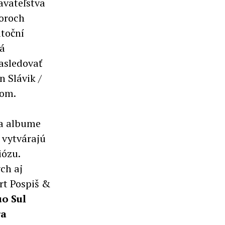
avateľstva
toroch
toční
vá
asledovať
 Slávik /
tom.
a albume
 vytvárajú
iózu.
ch aj
rt Pospiš &
o Sul
ra