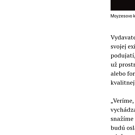
Moyzesovo kv
Vydavate
svojej ex
podujatí
už prost
alebo fo
kvalitne
„Veríme,
vychádza
snažíme 
budú osl