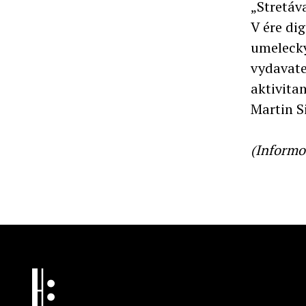
„Stretáv
V ére di
umelecký
vydavate
aktivitam
Martin S
(Informo