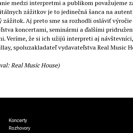
anie medzi interpretmi a publikom považujeme za
gitálnych zážitkov je to jedinečná šanca na autent
 zážitok. Aj preto sme sa rozhodli osláviť výroči
ľstva koncertami, seminármi a ďalšími pridruže
i. Veríme, že si ich užijú interpreti aj návštevníci
illay, spoluzakladateľ vydavateľstva Real Music 
val: Real Music House)
Koncerty
Rozhovory