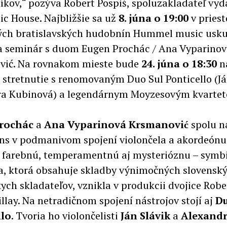
íkov,“ pozýva Robert Pospiš, spoluzakladateľ vyd
ic House. Najbližšie sa už
8. júna o 19:00
v pries
ch bratislavských hudobnín Hummel music usku
a seminár s duom Eugen Prochác / Ana Vyparino
vić. Na rovnakom mieste bude
24. júna o 18:30
n
stretnutie s renomovaným Duo Sul Ponticello (Ján
ra Kubinová) a legendárnym Moyzesovým kvarte
Prochác
a
Ana Vyparinová Krsmanović
spolu n
ons v podmanivom spojení violončela a akordeónu
 farebnú, temperamentnú aj mysterióznu – symb
, ktorá obsahuje skladby výnimočných slovenský
ych skladateľov, vznikla v produkcii dvojice Robe
illay. Na netradičnom spojení nástrojov stojí aj
Du
llo
. Tvoria ho violončelisti
Ján Slávik
a
Alexand