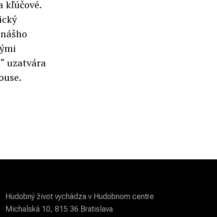
 kľúčové.
ický
e nášho
nými
,“ uzatvára
House.
Hudobný život vychádza v Hudobnom centre
Michalská 10, 815 36 Bratislava