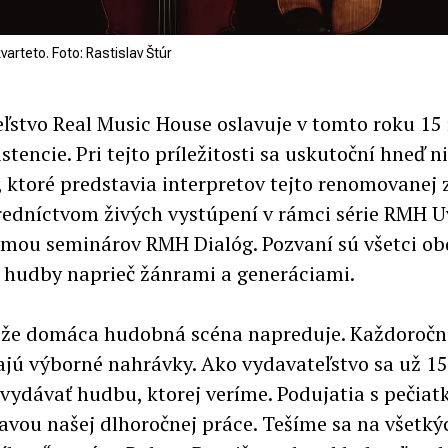
arteto. Foto: Rastislav Štúr
ľstvo Real Music House oslavuje v tomto roku 15
istencie. Pri tejto príležitosti sa uskutoční hneď n
, ktoré predstavia interpretov tejto renomovanej 
redníctvom živých vystúpení v rámci série RMH 
rmou seminárov RMH Dialóg. Pozvaní sú všetci ob
j hudby naprieč žánrami a generáciami.
 že domáca hudobná scéna napreduje. Každoročn
jú výborné nahrávky. Ako vydavateľstvo sa už 15
vydávať hudbu, ktorej veríme. Podujatia s pečia
avou našej dlhoročnej práce. Tešíme sa na všetký