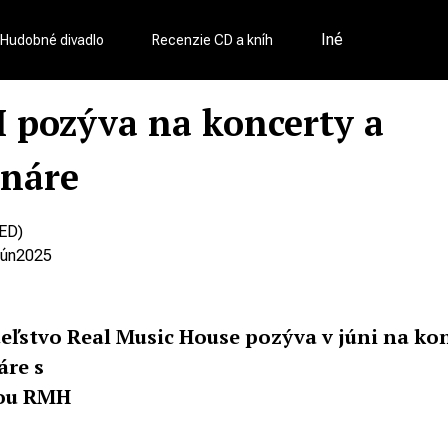
Iné
Hudobné divadlo
Recenzie CD a kníh
pozýva na koncerty a
náre
ED)
jún
2025
eľstvo Real Music House pozýva v júni na ko
áre s
kou RMH