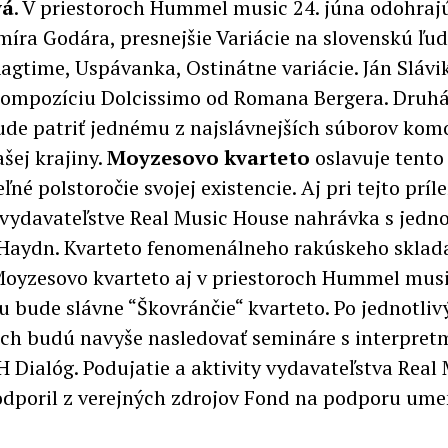
vá
. V priestoroch Hummel music 24. júna odohraj
míra Godára, presnejšie Variácie na slovenskú ľu
Ragtime, Uspávanka, Ostinátne variácie. Ján Slávi
ompozíciu Dolcissimo od Romana Bergera. Druhá
ude patriť jednému z najslávnejších súborov kom
šej krajiny.
Moyzesovo kvarteto
oslavuje tento
ľné polstoročie svojej existencie. Aj pri tejto príle
 vydavateľstve Real Music House nahrávka s jed
aydn. Kvarteto fenomenálneho rakúskeho sklad
oyzesovo kvarteto aj v priestoroch Hummel musi
 bude slávne “Škovránčie“ kvarteto. Po jednotliv
ch budú navyše nasledovať semináre s interpretm
H Dialóg. Podujatie a aktivity vydavateľstva Real
dporil z verejných zdrojov Fond na podporu ume