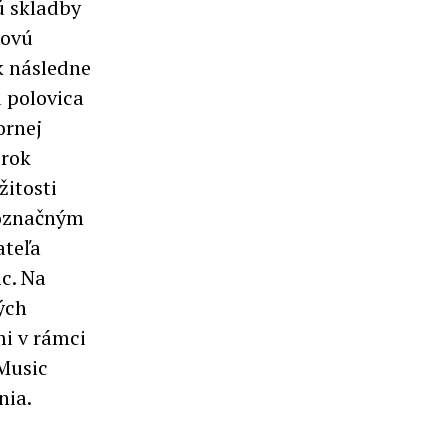
ú skladby
dovú
k následne
 polovica
ornej
 rok
žitosti
noznačným
ateľa
c. Na
ých
i v rámci
 Music
nia.