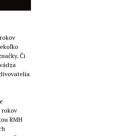
 rokov
iekoľko
značky. Či
Uvádza
divovatelia
e
 rokov
tkou RMH
ch