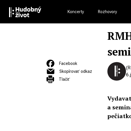
Koncerty
Rozhovory
RMH 
semi
Facebook
(R
Skopírovať odkaz
6.
Tlačiť
Vydavat
a semin
pečiat