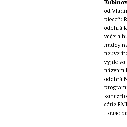
Kubino
od Vladi
pieseň: 
odohrá k
večera b
hudby na
neuverite
vyjde vo
názvom H
odohrá M
programu
koncerto
série RM
House po