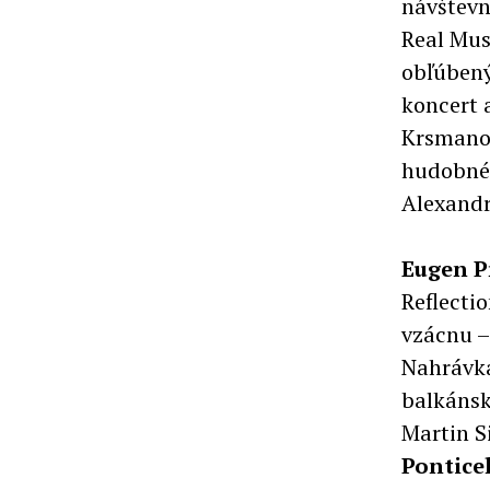
návštevn
Real Mus
obľúbený
koncert 
Krsmano
hudobné 
Alexand
Eugen 
Reflecti
vzácnu –
Nahrávka
balkánsk
Martin S
Pontice