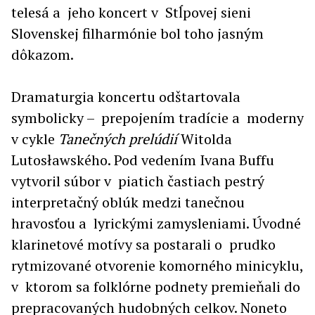
telesá a jeho koncert v Stĺpovej sieni
Slovenskej filharmónie bol toho jasným
dôkazom.
Dramaturgia koncertu odštartovala
symbolicky – prepojením tradície a moderny
v cykle
Tanečných prelúdií
Witolda
Lutosławského. Pod vedením Ivana Buffu
vytvoril súbor v piatich častiach pestrý
interpretačný oblúk medzi tanečnou
hravosťou a lyrickými zamysleniami. Úvodné
klarinetové motívy sa postarali o prudko
rytmizované otvorenie komorného minicyklu,
v ktorom sa folklórne podnety premieňali do
prepracovaných hudobných celkov. Noneto