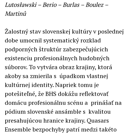
Lutosławski – Berio – Burlas – Boulez –
Martinů
Žalostný stav slovenskej kultúry v poslednej
dobe umocnil systematický rozklad
podporných štruktúr zabezpečujúcich
existenciu profesionálnych hudobných
súborov. To vytvára obraz krajiny, ktorá
akoby sa zmierila s úpadkom vlastnej
kultúrnej identity. Napriek tomu je
potešiteľné, že BHS dokážu reflektovať
domácu profesionálnu scénu a prinášať na
pódium slovenské ansámble s kvalitou
presahujúcou hranice krajiny. Quasars
Ensemble bezpochyby patrí medzi takéto