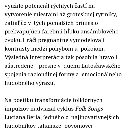
využilo potenciál rýchlych častí na
vytvorenie miestami až grotesknej rytmiky,
zatiaľ čo v tých pomalších prinieslo
prekvapujúcu farebnú hĺbku ansámblového
zvuku. Hráči pregnantne vymodelovali
kontrasty medzi pohybom a pokojom.
Výsledná interpretácia tak pôsobila hravo i
sústredene – presne v duchu Lutosławského
spojenia racionálnej formy a emocionálneho
hudobného výrazu.
Na poetiku transformácie folklórnych
impulzov nadviazal cyklus
Folk Songs
Luciana Beria, jedného z najinovatívnejších
hudobníkov talianskej povojnovej