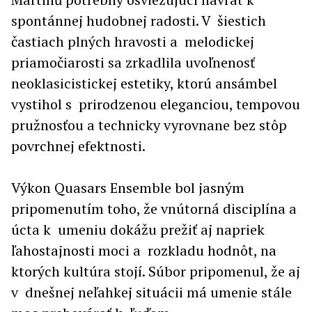
spontánnej hudobnej radosti. V šiestich
častiach plných hravosti a melodickej
priamočiarosti sa zrkadlila uvoľnenosť
neoklasicistickej estetiky, ktorú ansámbel
vystihol s prirodzenou eleganciou, tempovou
pružnosťou a technicky vyrovnane bez stôp
povrchnej efektnosti.
Výkon Quasars Ensemble bol jasným
pripomenutím toho, že vnútorná disciplína a
úcta k umeniu dokážu prežiť aj napriek
ľahostajnosti moci a rozkladu hodnôt, na
ktorých kultúra stojí. Súbor pripomenul, že aj
v dnešnej neľahkej situácii má umenie stále