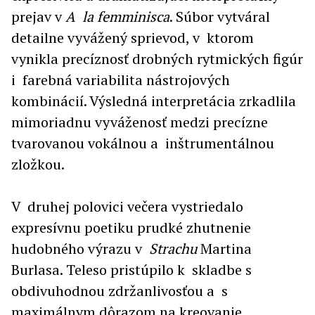
prejav v
A la femminisca
. Súbor vytváral
detailne vyvážený sprievod, v ktorom
vynikla precíznosť drobných rytmických figúr
i farebná variabilita nástrojových
kombinácií. Výsledná interpretácia zrkadlila
mimoriadnu vyváženosť medzi precízne
tvarovanou vokálnou a inštrumentálnou
zložkou.
V druhej polovici večera vystriedalo
expresívnu poetiku prudké zhutnenie
hudobného výrazu v
Strachu
Martina
Burlasa. Teleso pristúpilo k skladbe s
obdivuhodnou zdržanlivosťou a s
maximálnym dôrazom na kreovanie