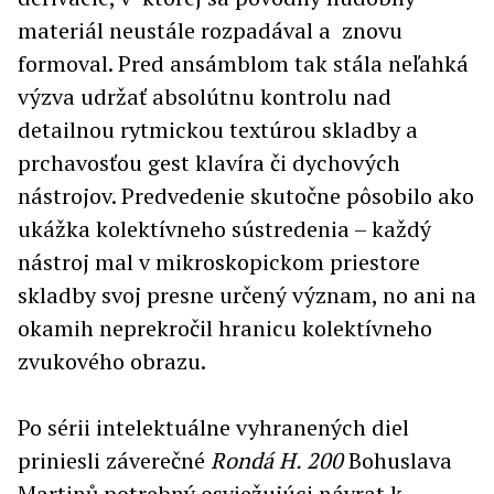
materiál neustále rozpadával a znovu
formoval. Pred ansámblom tak stála neľahká
výzva udržať absolútnu kontrolu nad
detailnou rytmickou textúrou skladby a
prchavosťou gest klavíra či dychových
nástrojov. Predvedenie skutočne pôsobilo ako
ukážka kolektívneho sústredenia – každý
nástroj mal v mikroskopickom priestore
skladby svoj presne určený význam, no ani na
okamih neprekročil hranicu kolektívneho
zvukového obrazu.
Po sérii intelektuálne vyhranených diel
priniesli záverečné
Rondá H. 200
Bohuslava
Martinů potrebný osviežujúci návrat k