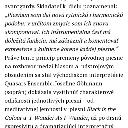
avantgardy. Skladateľ k dielu poznamenal:
„
Piesňam som dal novú rytmickú i harmonickú
podobu: v určitom zmysle som ich znovu
skomponoval. Ich inštrumentálna časť má
dôležitú funkciu: má zdôrazniť a komentovať
expresívne a kultúrne korene každej piesne.“
Práve tento princíp premeny pôvodnej piesne
na rozhovor medzi hlasom a nástrojovým
obsadením sa stal východiskom interpretácie
Quasars Ensemble. Josefine Göhmann
(soprán) dokázala vystihnúť charakterové
odlišnosti jednotlivých piesní – od
meditatívnej jemnosti v piesni
Black is the
Colour
a
I Wonder As I Wander
, až po drsnú
expresivitu a dramatizujúci interpretačný