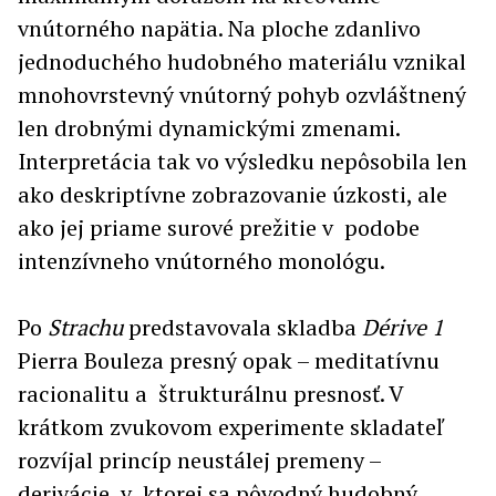
vnútorného napätia. Na ploche zdanlivo
jednoduchého hudobného materiálu vznikal
mnohovrstevný vnútorný pohyb ozvláštnený
len drobnými dynamickými zmenami.
Interpretácia tak vo výsledku nepôsobila len
ako deskriptívne zobrazovanie úzkosti, ale
ako jej priame surové prežitie v podobe
intenzívneho vnútorného monológu.
Po
Strachu
predstavovala skladba
Dérive 1
Pierra Bouleza presný opak – meditatívnu
racionalitu a štrukturálnu presnosť. V
krátkom zvukovom experimente skladateľ
rozvíjal princíp neustálej premeny –
derivácie, v ktorej sa pôvodný hudobný