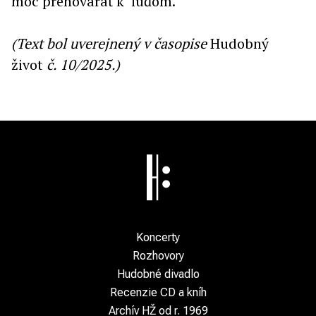
moc prehovárať k ľuďom.
(Text bol uverejnený v časopise
Hudobný
život
č. 10/2025.)
Koncerty
Rozhovory
Hudobné divadlo
Recenzie CD a kníh
Archív HŽ od r. 1969