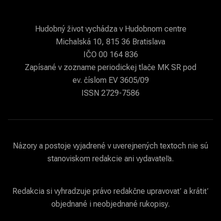
Hudobný život vychádza v Hudobnom centre
Michalská 10, 815 36 Bratislava
IČO 00 164 836
Zapísané v zozname periodickej tlače MK SR pod
ev. číslom EV 3605/09
ISSN 2729-7586
Názory a postoje vyjadrené v uverejnených textoch nie sú
stanoviskom redakcie ani vydavateľa.
Redakcia si vyhradzuje právo redakčne upravovať a krátiť
objednané i neobjednané rukopisy.