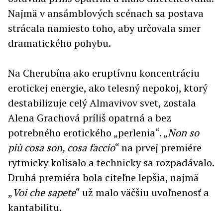
Najmä v ansámblových scénach sa postava
strácala namiesto toho, aby určovala smer
dramatického pohybu.
Na Cherubína ako eruptívnu koncentráciu
erotickej energie, ako telesný nepokoj, ktorý
destabilizuje celý Almavivov svet, zostala
Alena Grachová príliš opatrná a bez
potrebného erotického „perlenia“. „
Non so
più cosa son, cosa faccio
“ na prvej premiére
rytmicky kolísalo a technicky sa rozpadávalo.
Druhá premiéra bola citeľne lepšia, najmä
„
Voi che sapete
“ už malo väčšiu uvoľnenosť a
kantabilitu.