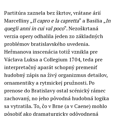
Partitúra zaznela bez škrtov, vrátane árií
Marcelliny „
Il capro e la capretta
“ a Basilia „
In
quegli anni in cui val poco
“. Nezoškrtaná
verzia opery odhalila jeden zo základných
problémov bratislavského uvedenia.
Heřmanova inscenácia totiž vznikla pre
Václava Luksa a Collegium 1704, teda pre
interpretačný aparát schopný premeniť
hudobný zápis na živý organizmus detailov,
ornamentiky a rytmickej pružnosti. Po
prenose do Bratislavy ostal scénický rámec
zachovaný, no jeho pôvodná hudobná logika
sa vytratila. To, čo v Brne (a v Caene) mohlo
pôsobiť ako dramaturgicky odôvodnená