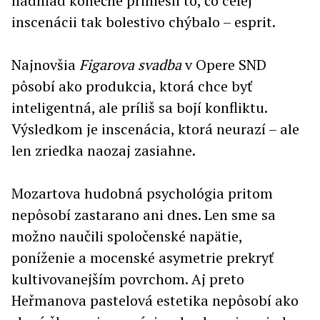
nadhľad konečne priniesli to, čo celej
inscenácii tak bolestivo chýbalo – esprit.
Najnovšia
Figarova svadba
v Opere SND
pôsobí ako produkcia, ktorá chce byť
inteligentná, ale príliš sa bojí konfliktu.
Výsledkom je inscenácia, ktorá neurazí – ale
len zriedka naozaj zasiahne.
Mozartova hudobná psychológia pritom
nepôsobí zastarano ani dnes. Len sme sa
možno naučili spoločenské napätie,
poníženie a mocenské asymetrie prekryť
kultivovanejším povrchom. Aj preto
Heřmanova pastelová estetika nepôsobí ako