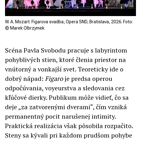
W. A. Mozart: Figarova svadba, Opera SND, Bratislava, 2026. Foto:
© Marek Olbrzymek
Scéna Pavla Svobodu pracuje s labyrintom
pohyblivých stien, ktoré členia priestor na
vnútorný a vonkajší svet. Teoreticky ide o
dobrý nápad:
Figaro
je predsa operou
odpočúvania, voyeurstva a sledovania cez
kľúčové dierky. Publikum môže vidieť, čo sa
deje „za zatvorenými dverami“, čím vzniká
permanentný pocit narušenej intimity.
Praktická realizácia však pôsobila rozpačito.
Steny sa kývali pri každom prudšom pohybe