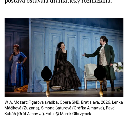
postava ostávala dramaticky rozmazaná.
W. A. Mozart: Figarova svadba, Opera SND, Bratislava, 2026, Lenka
Máčiková (Zuzana), Simona Šaturová (Grófka Almaviva), Pavol
Kubáň (Gróf Almaviva). Foto: © Marek Olbrzymek