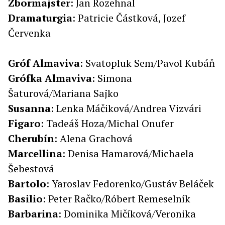
Zbormajster
: Jan Rozehnal
Dramaturgia
: Patricie Částková, Jozef
Červenka
Gróf
Almaviva
: Svatopluk Sem/Pavol Kubáň
Grófka
Almaviva
: Simona
Šaturová/Mariana Sajko
Susanna
: Lenka Máčiková/Andrea Vizvári
Figaro
: Tadeáš Hoza/Michal Onufer
Cherubín
: Alena Grachová
Marcellina
: Denisa Hamarová/Michaela
Šebestová
Bartolo
: Yaroslav Fedorenko/Gustáv Beláček
Basilio
: Peter Račko/Róbert Remeselník
Barbarina
: Dominika Mičíková/Veronika