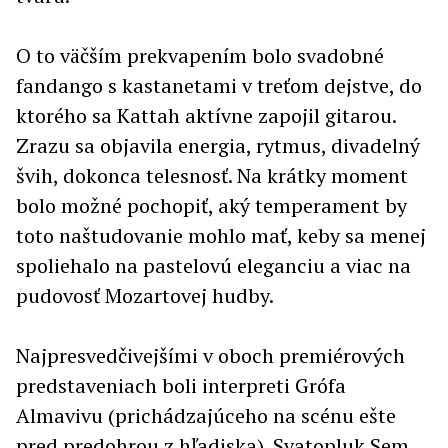
O to väčším prekvapením bolo svadobné
fandango s kastanetami v treťom dejstve, do
ktorého sa Kattah aktívne zapojil gitarou.
Zrazu sa objavila energia, rytmus, divadelný
švih, dokonca telesnosť. Na krátky moment
bolo možné pochopiť, aký temperament by
toto naštudovanie mohlo mať, keby sa menej
spoliehalo na pastelovú eleganciu a viac na
pudovosť Mozartovej hudby.
Najpresvedčivejšími v oboch premiérových
predstaveniach boli interpreti Grófa
Almavivu (prichádzajúceho na scénu ešte
pred predohrou z hľadiska). Svatopluk Sem