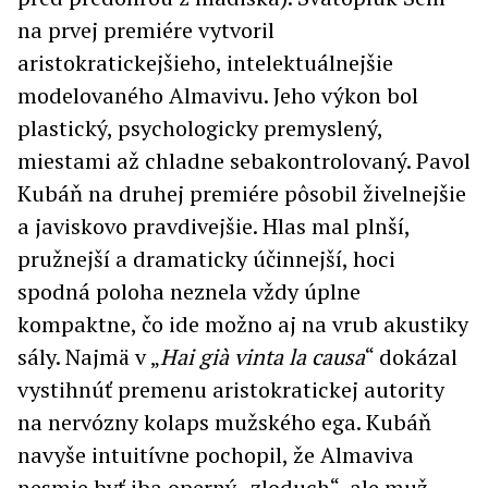
na prvej premiére vytvoril
aristokratickejšieho, intelektuálnejšie
modelovaného Almavivu. Jeho výkon bol
plastický, psychologicky premyslený,
miestami až chladne sebakontrolovaný. Pavol
Kubáň na druhej premiére pôsobil živelnejšie
a javiskovo pravdivejšie. Hlas mal plnší,
pružnejší a dramaticky účinnejší, hoci
spodná poloha neznela vždy úplne
kompaktne, čo ide možno aj na vrub akustiky
sály. Najmä v „
Hai già vinta la causa
“ dokázal
vystihnúť premenu aristokratickej autority
na nervózny kolaps mužského ega. Kubáň
navyše intuitívne pochopil, že Almaviva
nesmie byť iba operný „zloduch“, ale muž