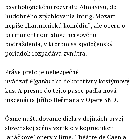
psychologického rozvratu Almavivu, do
hudobného zrýchľovania intríg. Mozart
nepíše „harmonickú komédiu“, ale operu o
permanentnom stave nervového
podráždenia, v ktorom sa spoločenský
poriadok rozpadáva zvnútra.
Práve preto je nebezpečné
uvádzať
Figarku
ako dekoratívny kostýmový
kus. A presne do tejto pasce padla nová
inscenácia Jiřího Heřmana v Opere SND.
Ôsme naštudovanie diela v dejinách prvej
slovenskej scény vzniklo v koprodukcii
Janáčkovej opery v Brne, Théâtre de Caen a