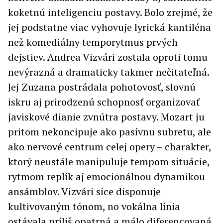
koketnú inteligenciu postavy. Bolo zrejmé, že
jej podstatne viac vyhovuje lyrická kantiléna
než komediálny temporytmus prvých
dejstiev. Andrea Vizvári zostala oproti tomu
nevýrazná a dramaticky takmer nečitateľná.
Jej Zuzana postrádala pohotovosť, slovnú
iskru aj prirodzenú schopnosť organizovať
javiskové dianie zvnútra postavy. Mozart ju
pritom nekoncipuje ako pasívnu subretu, ale
ako nervové centrum celej opery – charakter,
ktorý neustále manipuluje tempom situácie,
rytmom replík aj emocionálnou dynamikou
ansámblov. Vizvári síce disponuje
kultivovaným tónom, no vokálna línia
ostávala príliš opatrná a málo diferencovaná.