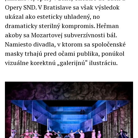
Opery SND. V Bratislave sa však výsledok
ukázal ako esteticky uhladený, no
dramaticky sterilný kompromis. Heřman
akoby sa Mozartovej subverzívnosti bál.
Namiesto divadla, v ktorom sa spoločenské
masky trhajú pred očami publika, ponúkol
vizuálne korektnú „galerijnú“ ilustráciu.