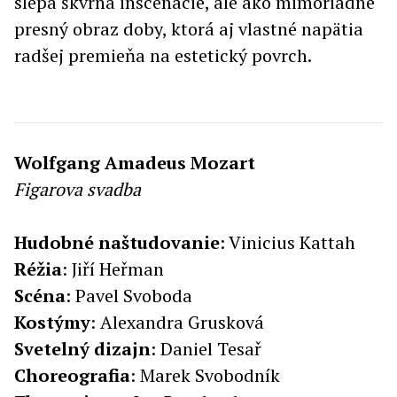
slepá škvrna inscenácie, ale ako mimoriadne
presný obraz doby, ktorá aj vlastné napätia
radšej premieňa na estetický povrch.
Wolfgang Amadeus Mozart
Figarova svadba
Hudobné naštudovanie
: Vinicius Kattah
Réžia
: Jiří Heřman
Scéna
: Pavel Svoboda
Kostýmy
: Alexandra Grusková
Svetelný
dizajn
: Daniel Tesař
Choreografia
: Marek Svobodník