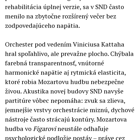
rehabilitácia úplnej verzie, sa v SND často
menilo na zbytočne rozšírený večer bez
zodpovedajúceho napätia.
Orchester pod vedením Viniciusa Kattaha
hral spoľahlivo, ale prevažne plocho. Chýbala
farebná transparentnosť, vnútorné
harmonické napätie aj rytmická elasticita,
ktoré robia Mozartovu hudbu nebezpečne
živou. Akustika novej budovy SND navyše
partitúre vôbec nepomáha: zvuk sa zlieva,
jemnejšie vrstvy orchestrácie miznú, dychové
nástroje často strácajú kontúry. Mozartova
hudba vo
Figarovi
neustále odhaľuje
psychologické podložie postáv – práve cez