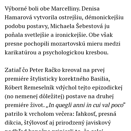
Výborné boli obe Marcelliny. Denisa
Hamarová vytvorila ostrejšiu, démonickejšiu
podobu postavy, Michaela Šebestová ju
poňala svetlejšie a ironickejšie. Obe však
presne pochopili mozartovskú mieru medzi
karikatúrou a psychologickou kresbou.
Zatiaľ čo Peter Račko kreoval na prvej
premiére štylisticky korektného Basilia,
Róbert Remeselník vdýchol tejto epizodickej
(no nemenej dôležitej) postave na druhej
premiére život. „
In quegli anni in cui val poco
“
patrilo k vrcholom večera: ľahkosť, presná
dikcia, štýlovosť aj prirodzený javiskový