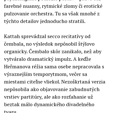
farebné nuansy, rytmické zlomy či erotické
pulzovanie orchestra. Tu sa však mnohé z
týchto detailov jednoducho stratili.
Kattah sprevádzal secco recitatívy od
čembala, no výsledok nepôsobil štýlovo
organicky. Čembalo skôr zanikalo, než aby
vytváralo dramatický impulz. A keďže
Heřmanova réžia sama osebe nepracovala s
výraznejším temporytmom, večer sa
miestami citeľne vliekol. Nezoškrtaná verzia
nepôsobila ako objavovanie zabudnutých
vrstiev partitúry, ale ako rozťahanie už
beztak málo dynamického divadelného
tvaru.