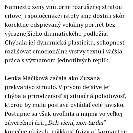
Namiesto ženy vnútorne rozrušenej stratou
citovej i spoločenskej istoty sme dostali skôr
korektne odspievaný vokálny portrét bez
výraznejšieho dramatického podložia.
Chýbala jej dynamická plasticita, schopnosť
rozlišovať emocionálne vrstvy textu i väčšia
práca s významom jednotlivých replík.
Lenka Máčiková začala ako Zuzana
prekvapivo strnulo. V prvom dejstve jej
chýbala prirodzenosť aj situačná pohotovosť,
ktorou by mala postava ovládať celé javisko.
Postupne sa však uvoľnila a najmä vo veľkej
záverečnej árii „
Deh vieni, non tardar
“
konečne ukázala mäkkosť frázy aj šarmantne