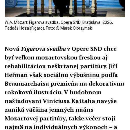
W. A. Mozart: Figarova svadba, Opera SND, Bratislava, 2026,
Tadeáš Hoza (Figaro). Foto: © Marek Olbrzymek
Nová
Figarova svadba
v Opere SND chce
byť veľkou mozartovskou freskou aj
rehabilitáciou neškrtanej partitúry. Jiří
Heřman však sociálnu výbušninu podľa
Beaumarchaisa premieňa na dekoratívnu
rokokovú ilustráciu. V hudobnom
naštudovaní Viniciusa Kattaha navyše
zaniká väčšina jemných nuáns
Mozartovej partitúry, takže večer stojí
najmä na individuálnych výkonoch – a