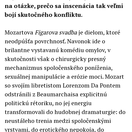
na otázke, prečo sa inscenácia tak veľmi
bojí skutočného konfliktu.
Mozartova
Figarova svadba
je dielom, ktoré
neodpúšťa povrchnosť. Navonok ide o
brilantne vystavanú komédiu omylov, v
skutočnosti však o chirurgicky presný
mechanizmus spoločenského poníženia,
sexuálnej manipulácie a erózie moci. Mozart
so svojím libretistom Lorenzom Da Pontem
odstránili z Beaumarchaisa explicitnú
politickú rétoriku, no jej energiu
transformovali do hudobnej dramaturgie: do
neustáleho trenia medzi spoločenskými
vrstvami, do erotického nepokoja, do