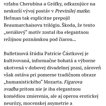
vzťahu Cherubína a Grófky, odkazujúce na
neskorší vývoj postáv v
Previnilej matke
.
Heřman tak explicitne prepojil
Beaumarchaisovu trilógiu. Škoda, že tento
„seriálový“ motív zostal iba elegantnou
režijnou poznámkou pod čiarou...
Bulletinová štúdia Patrície Částkovej je
kultivovaná, informačne bohatá a výborne
ukotvená v dobovej divadelnej praxi, zároveň
však ostáva pri pomerne tradičnom obraze
„humanistického“ Mozarta.
Figarova
svadba
pritom nie je iba elegantnou
komédiou zmierenia, ale aj operou erotickej
neurózy, mocenskej asymetrie a