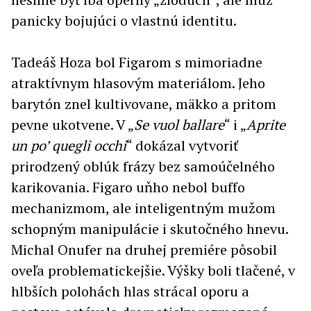
panicky bojujúci o vlastnú identitu.
Tadeáš Hoza bol Figarom s mimoriadne
atraktívnym hlasovým materiálom. Jeho
barytón znel kultivovane, mäkko a pritom
pevne ukotvene. V „
Se vuol ballare
“ i „
Aprite
un po’ quegli occhi
“ dokázal vytvoriť
prirodzený oblúk frázy bez samoúčelného
karikovania. Figaro uňho nebol buffo
mechanizmom, ale inteligentným mužom
schopným manipulácie i skutočného hnevu.
Michal Onufer na druhej premiére pôsobil
oveľa problematickejšie. Výšky boli tlačené, v
hlbších polohách hlas strácal oporu a