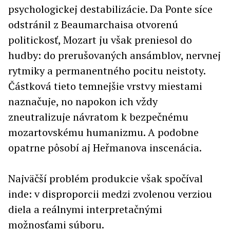
psychologickej destabilizácie. Da Ponte síce
odstránil z Beaumarchaisa otvorenú
politickosť, Mozart ju však preniesol do
hudby: do prerušovaných ansámblov, nervnej
rytmiky a permanentného pocitu neistoty.
Částková tieto temnejšie vrstvy miestami
naznačuje, no napokon ich vždy
zneutralizuje návratom k bezpečnému
mozartovskému humanizmu. A podobne
opatrne pôsobí aj Heřmanova inscenácia.
Najväčší problém produkcie však spočíval
inde: v disproporcii medzi zvolenou verziou
diela a reálnymi interpretačnými
možnosťami súboru.