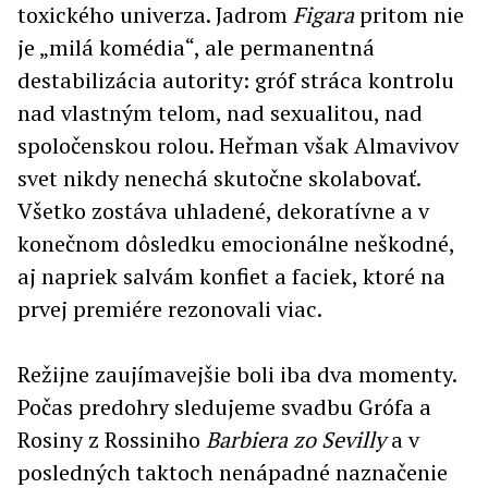
toxického univerza. Jadrom
Figara
pritom nie
je „milá komédia“, ale permanentná
destabilizácia autority: gróf stráca kontrolu
nad vlastným telom, nad sexualitou, nad
spoločenskou rolou. Heřman však Almavivov
svet nikdy nenechá skutočne skolabovať.
Všetko zostáva uhladené, dekoratívne a v
konečnom dôsledku emocionálne neškodné,
aj napriek salvám konfiet a faciek, ktoré na
prvej premiére rezonovali viac.
Režijne zaujímavejšie boli iba dva momenty.
Počas predohry sledujeme svadbu Grófa a
Rosiny z Rossiniho
Barbiera zo Sevilly
a v
posledných taktoch nenápadné naznačenie