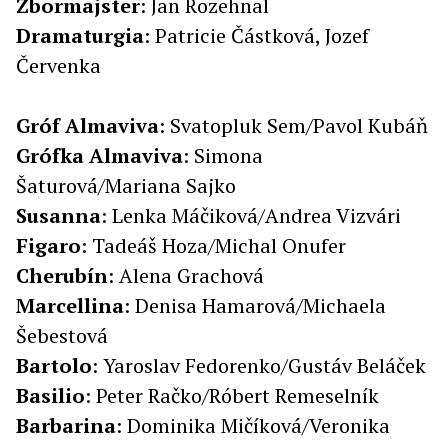
Zbormajster
: Jan Rozehnal
Dramaturgia
: Patricie Částková, Jozef
Červenka
Gróf
Almaviva
: Svatopluk Sem/Pavol Kubáň
Grófka
Almaviva
: Simona
Šaturová/Mariana Sajko
Susanna
: Lenka Máčiková/Andrea Vizvári
Figaro
: Tadeáš Hoza/Michal Onufer
Cherubín
: Alena Grachová
Marcellina
: Denisa Hamarová/Michaela
Šebestová
Bartolo
: Yaroslav Fedorenko/Gustáv Beláček
Basilio
: Peter Račko/Róbert Remeselník
Barbarina
: Dominika Mičíková/Veronika