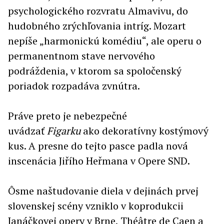
psychologického rozvratu Almavivu, do
hudobného zrýchľovania intríg. Mozart
nepíše „harmonickú komédiu“, ale operu o
permanentnom stave nervového
podráždenia, v ktorom sa spoločenský
poriadok rozpadáva zvnútra.
Práve preto je nebezpečné
uvádzať
Figarku
ako dekoratívny kostýmový
kus. A presne do tejto pasce padla nová
inscenácia Jiřího Heřmana v Opere SND.
Ôsme naštudovanie diela v dejinách prvej
slovenskej scény vzniklo v koprodukcii
Janáčkovej opery v Brne, Théâtre de Caen a