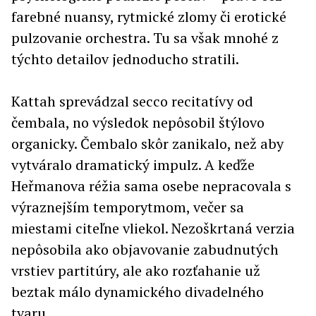
farebné nuansy, rytmické zlomy či erotické
pulzovanie orchestra. Tu sa však mnohé z
týchto detailov jednoducho stratili.
Kattah sprevádzal secco recitatívy od
čembala, no výsledok nepôsobil štýlovo
organicky. Čembalo skôr zanikalo, než aby
vytváralo dramatický impulz. A keďže
Heřmanova réžia sama osebe nepracovala s
výraznejším temporytmom, večer sa
miestami citeľne vliekol. Nezoškrtaná verzia
nepôsobila ako objavovanie zabudnutých
vrstiev partitúry, ale ako rozťahanie už
beztak málo dynamického divadelného
tvaru.