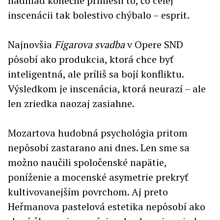
nadhľad konečne priniesli to, čo celej
inscenácii tak bolestivo chýbalo – esprit.
Najnovšia
Figarova svadba
v Opere SND
pôsobí ako produkcia, ktorá chce byť
inteligentná, ale príliš sa bojí konfliktu.
Výsledkom je inscenácia, ktorá neurazí – ale
len zriedka naozaj zasiahne.
Mozartova hudobná psychológia pritom
nepôsobí zastarano ani dnes. Len sme sa
možno naučili spoločenské napätie,
poníženie a mocenské asymetrie prekryť
kultivovanejším povrchom. Aj preto
Heřmanova pastelová estetika nepôsobí ako