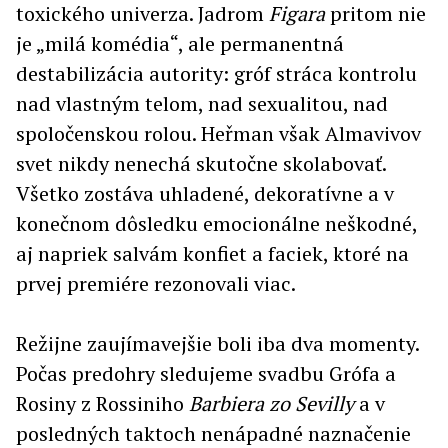
toxického univerza. Jadrom
Figara
pritom nie
je „milá komédia“, ale permanentná
destabilizácia autority: gróf stráca kontrolu
nad vlastným telom, nad sexualitou, nad
spoločenskou rolou. Heřman však Almavivov
svet nikdy nenechá skutočne skolabovať.
Všetko zostáva uhladené, dekoratívne a v
konečnom dôsledku emocionálne neškodné,
aj napriek salvám konfiet a faciek, ktoré na
prvej premiére rezonovali viac.
Režijne zaujímavejšie boli iba dva momenty.
Počas predohry sledujeme svadbu Grófa a
Rosiny z Rossiniho
Barbiera zo Sevilly
a v
posledných taktoch nenápadné naznačenie