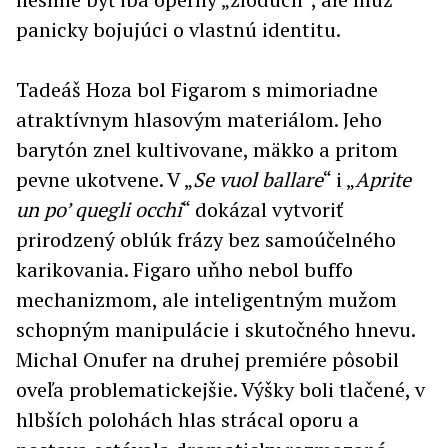
panicky bojujúci o vlastnú identitu.
Tadeáš Hoza bol Figarom s mimoriadne
atraktívnym hlasovým materiálom. Jeho
barytón znel kultivovane, mäkko a pritom
pevne ukotvene. V „
Se vuol ballare
“ i „
Aprite
un po’ quegli occhi
“ dokázal vytvoriť
prirodzený oblúk frázy bez samoúčelného
karikovania. Figaro uňho nebol buffo
mechanizmom, ale inteligentným mužom
schopným manipulácie i skutočného hnevu.
Michal Onufer na druhej premiére pôsobil
oveľa problematickejšie. Výšky boli tlačené, v
hlbších polohách hlas strácal oporu a