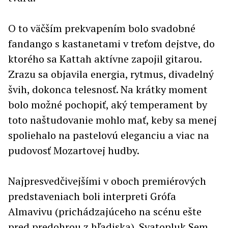
O to väčším prekvapením bolo svadobné
fandango s kastanetami v treťom dejstve, do
ktorého sa Kattah aktívne zapojil gitarou.
Zrazu sa objavila energia, rytmus, divadelný
švih, dokonca telesnosť. Na krátky moment
bolo možné pochopiť, aký temperament by
toto naštudovanie mohlo mať, keby sa menej
spoliehalo na pastelovú eleganciu a viac na
pudovosť Mozartovej hudby.
Najpresvedčivejšími v oboch premiérových
predstaveniach boli interpreti Grófa
Almavivu (prichádzajúceho na scénu ešte
pred predohrou z hľadiska). Svatopluk Sem