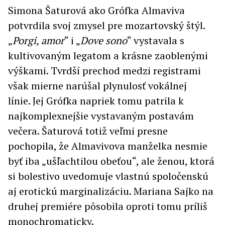
Simona Šaturová ako Grófka Almaviva
potvrdila svoj zmysel pre mozartovský štýl.
„
Porgi, amor
“ i „
Dove sono
“ vystavala s
kultivovaným legatom a krásne zaoblenými
výškami. Tvrdší prechod medzi registrami
však mierne narúšal plynulosť vokálnej
línie. Jej Grófka napriek tomu patrila k
najkomplexnejšie vystavaným postavám
večera. Šaturová totiž veľmi presne
pochopila, že Almavivova manželka nesmie
byť iba „ušľachtilou obeťou“, ale ženou, ktorá
si bolestivo uvedomuje vlastnú spoločenskú
aj erotickú marginalizáciu. Mariana Sajko na
druhej premiére pôsobila oproti tomu príliš
monochromaticky.