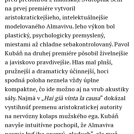
na prvej premiére vytvoril
aristokratickejšieho, intelektuálnejšie
modelovaného Almavivu. Jeho výkon bol
plastický, psychologicky premyslený,
miestami až chladne sebakontrolovaný. Pavol
Kubáň na druhej premiére pôsobil živelnejšie
a javiskovo pravdivejšie. Hlas mal plnší,
pružnejší a dramaticky účinnejší, hoci
spodná poloha neznela vždy úplne
kompaktne, čo ide možno aj na vrub akustiky
sály. Najmä v „
Hai già vinta la causa
“ dokázal
vystihnúť premenu aristokratickej autority
na nervózny kolaps mužského ega. Kubáň
navyše intuitívne pochopil, že Almaviva
nesmie byť iba operný „zloduch“, ale muž