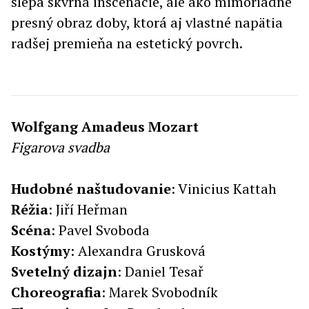
slepá škvrna inscenácie, ale ako mimoriadne
presný obraz doby, ktorá aj vlastné napätia
radšej premieňa na estetický povrch.
Wolfgang Amadeus Mozart
Figarova svadba
Hudobné naštudovanie
: Vinicius Kattah
Réžia
: Jiří Heřman
Scéna
: Pavel Svoboda
Kostýmy
: Alexandra Grusková
Svetelný
dizajn
: Daniel Tesař
Choreografia
: Marek Svobodník