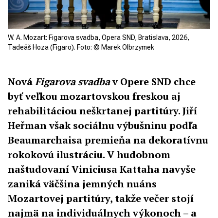
W. A. Mozart: Figarova svadba, Opera SND, Bratislava, 2026,
Tadeáš Hoza (Figaro). Foto: © Marek Olbrzymek
Nová
Figarova svadba
v Opere SND chce
byť veľkou mozartovskou freskou aj
rehabilitáciou neškrtanej partitúry. Jiří
Heřman však sociálnu výbušninu podľa
Beaumarchaisa premieňa na dekoratívnu
rokokovú ilustráciu. V hudobnom
naštudovaní Viniciusa Kattaha navyše
zaniká väčšina jemných nuáns
Mozartovej partitúry, takže večer stojí
najmä na individuálnych výkonoch – a