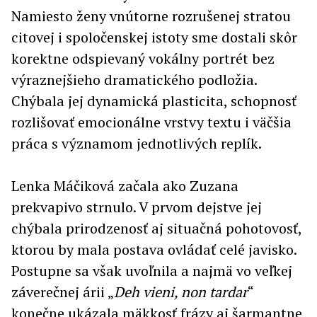
Namiesto ženy vnútorne rozrušenej stratou
citovej i spoločenskej istoty sme dostali skôr
korektne odspievaný vokálny portrét bez
výraznejšieho dramatického podložia.
Chýbala jej dynamická plasticita, schopnosť
rozlišovať emocionálne vrstvy textu i väčšia
práca s významom jednotlivých replík.
Lenka Máčiková začala ako Zuzana
prekvapivo strnulo. V prvom dejstve jej
chýbala prirodzenosť aj situačná pohotovosť,
ktorou by mala postava ovládať celé javisko.
Postupne sa však uvoľnila a najmä vo veľkej
záverečnej árii „
Deh vieni, non tardar
“
konečne ukázala mäkkosť frázy aj šarmantne