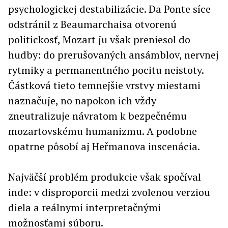
psychologickej destabilizácie. Da Ponte síce
odstránil z Beaumarchaisa otvorenú
politickosť, Mozart ju však preniesol do
hudby: do prerušovaných ansámblov, nervnej
rytmiky a permanentného pocitu neistoty.
Částková tieto temnejšie vrstvy miestami
naznačuje, no napokon ich vždy
zneutralizuje návratom k bezpečnému
mozartovskému humanizmu. A podobne
opatrne pôsobí aj Heřmanova inscenácia.
Najväčší problém produkcie však spočíval
inde: v disproporcii medzi zvolenou verziou
diela a reálnymi interpretačnými
možnosťami súboru.