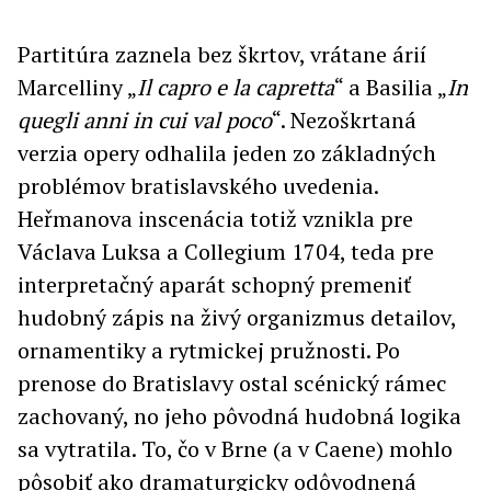
Partitúra zaznela bez škrtov, vrátane árií
Marcelliny „
Il capro e la capretta
“ a Basilia „
In
quegli anni in cui val poco
“. Nezoškrtaná
verzia opery odhalila jeden zo základných
problémov bratislavského uvedenia.
Heřmanova inscenácia totiž vznikla pre
Václava Luksa a Collegium 1704, teda pre
interpretačný aparát schopný premeniť
hudobný zápis na živý organizmus detailov,
ornamentiky a rytmickej pružnosti. Po
prenose do Bratislavy ostal scénický rámec
zachovaný, no jeho pôvodná hudobná logika
sa vytratila. To, čo v Brne (a v Caene) mohlo
pôsobiť ako dramaturgicky odôvodnená