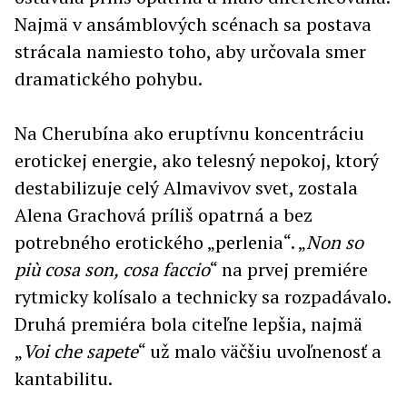
Najmä v ansámblových scénach sa postava
strácala namiesto toho, aby určovala smer
dramatického pohybu.
Na Cherubína ako eruptívnu koncentráciu
erotickej energie, ako telesný nepokoj, ktorý
destabilizuje celý Almavivov svet, zostala
Alena Grachová príliš opatrná a bez
potrebného erotického „perlenia“. „
Non so
più cosa son, cosa faccio
“ na prvej premiére
rytmicky kolísalo a technicky sa rozpadávalo.
Druhá premiéra bola citeľne lepšia, najmä
„
Voi che sapete
“ už malo väčšiu uvoľnenosť a
kantabilitu.