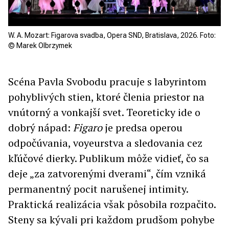
W. A. Mozart: Figarova svadba, Opera SND, Bratislava, 2026. Foto:
© Marek Olbrzymek
Scéna Pavla Svobodu pracuje s labyrintom
pohyblivých stien, ktoré členia priestor na
vnútorný a vonkajší svet. Teoreticky ide o
dobrý nápad:
Figaro
je predsa operou
odpočúvania, voyeurstva a sledovania cez
kľúčové dierky. Publikum môže vidieť, čo sa
deje „za zatvorenými dverami“, čím vzniká
permanentný pocit narušenej intimity.
Praktická realizácia však pôsobila rozpačito.
Steny sa kývali pri každom prudšom pohybe