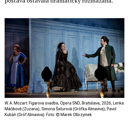
postava ostávala dramaticky rozmazaná.
W. A. Mozart: Figarova svadba, Opera SND, Bratislava, 2026, Lenka
Máčiková (Zuzana), Simona Šaturová (Grófka Almaviva), Pavol
Kubáň (Gróf Almaviva). Foto: © Marek Olbrzymek