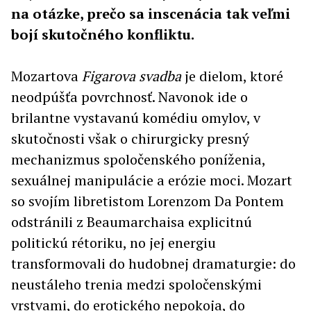
na otázke, prečo sa inscenácia tak veľmi
bojí skutočného konfliktu.
Mozartova
Figarova svadba
je dielom, ktoré
neodpúšťa povrchnosť. Navonok ide o
brilantne vystavanú komédiu omylov, v
skutočnosti však o chirurgicky presný
mechanizmus spoločenského poníženia,
sexuálnej manipulácie a erózie moci. Mozart
so svojím libretistom Lorenzom Da Pontem
odstránili z Beaumarchaisa explicitnú
politickú rétoriku, no jej energiu
transformovali do hudobnej dramaturgie: do
neustáleho trenia medzi spoločenskými
vrstvami, do erotického nepokoja, do