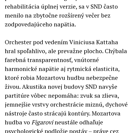
rehabilitácia úplnej verzie, sa v SND často
menilo na zbytočne rozšírený večer bez
zodpovedajúceho napätia.
Orchester pod vedením Viniciusa Kattaha
hral spoľahlivo, ale prevažne plocho. Chýbala
farebná transparentnosť, vnútorné
harmonické napätie aj rytmická elasticita,
ktoré robia Mozartovu hudbu nebezpečne
živou. Akustika novej budovy SND navyše
partitúre vôbec nepomáha: zvuk sa zlieva,
jemnejšie vrstvy orchestrácie miznú, dychové
nástroje často strácajú kontúry. Mozartova
hudba vo
Figarovi
neustále odhaľuje
psychologické podložie postáv – práve cez