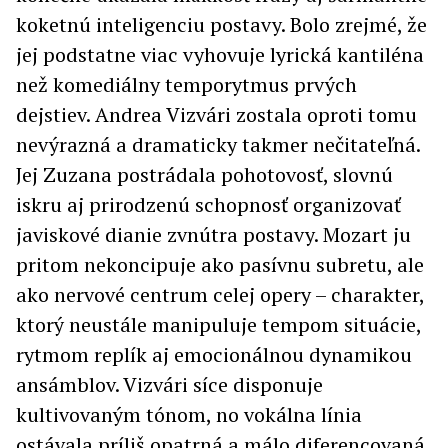
koketnú inteligenciu postavy. Bolo zrejmé, že
jej podstatne viac vyhovuje lyrická kantiléna
než komediálny temporytmus prvých
dejstiev. Andrea Vizvári zostala oproti tomu
nevýrazná a dramaticky takmer nečitateľná.
Jej Zuzana postrádala pohotovosť, slovnú
iskru aj prirodzenú schopnosť organizovať
javiskové dianie zvnútra postavy. Mozart ju
pritom nekoncipuje ako pasívnu subretu, ale
ako nervové centrum celej opery – charakter,
ktorý neustále manipuluje tempom situácie,
rytmom replík aj emocionálnou dynamikou
ansámblov. Vizvári síce disponuje
kultivovaným tónom, no vokálna línia
ostávala príliš opatrná a málo diferencovaná.