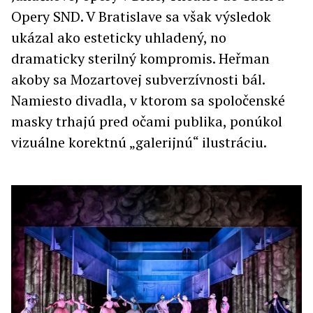
Opery SND. V Bratislave sa však výsledok
ukázal ako esteticky uhladený, no
dramaticky sterilný kompromis. Heřman
akoby sa Mozartovej subverzívnosti bál.
Namiesto divadla, v ktorom sa spoločenské
masky trhajú pred očami publika, ponúkol
vizuálne korektnú „galerijnú“ ilustráciu.