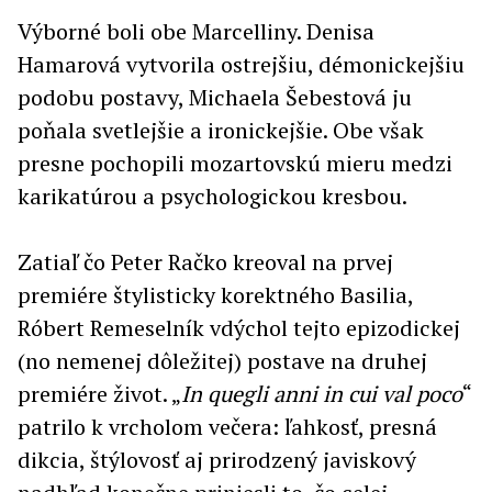
Výborné boli obe Marcelliny. Denisa
Hamarová vytvorila ostrejšiu, démonickejšiu
podobu postavy, Michaela Šebestová ju
poňala svetlejšie a ironickejšie. Obe však
presne pochopili mozartovskú mieru medzi
karikatúrou a psychologickou kresbou.
Zatiaľ čo Peter Račko kreoval na prvej
premiére štylisticky korektného Basilia,
Róbert Remeselník vdýchol tejto epizodickej
(no nemenej dôležitej) postave na druhej
premiére život. „
In quegli anni in cui val poco
“
patrilo k vrcholom večera: ľahkosť, presná
dikcia, štýlovosť aj prirodzený javiskový