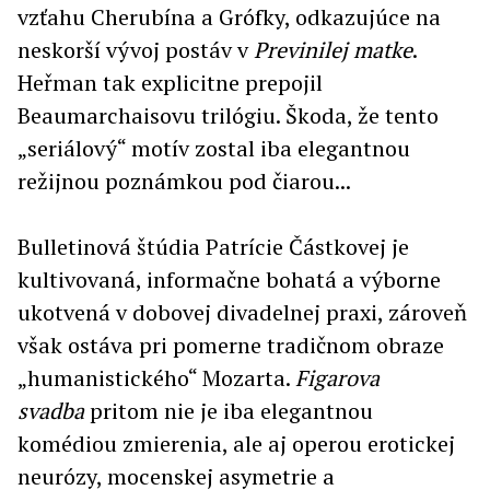
vzťahu Cherubína a Grófky, odkazujúce na
neskorší vývoj postáv v
Previnilej matke
.
Heřman tak explicitne prepojil
Beaumarchaisovu trilógiu. Škoda, že tento
„seriálový“ motív zostal iba elegantnou
režijnou poznámkou pod čiarou...
Bulletinová štúdia Patrície Částkovej je
kultivovaná, informačne bohatá a výborne
ukotvená v dobovej divadelnej praxi, zároveň
však ostáva pri pomerne tradičnom obraze
„humanistického“ Mozarta.
Figarova
svadba
pritom nie je iba elegantnou
komédiou zmierenia, ale aj operou erotickej
neurózy, mocenskej asymetrie a