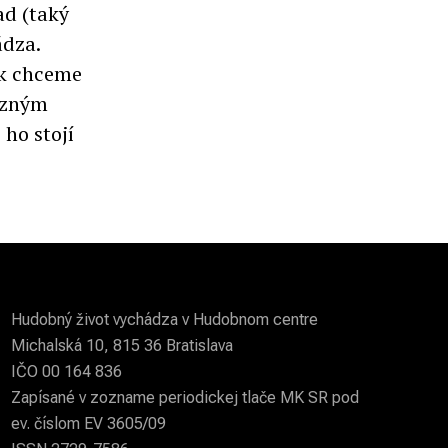
ad (taký
ádza.
ak chceme
azným
ho stojí
Hudobný život vychádza v Hudobnom centre
Michalská 10, 815 36 Bratislava
IČO 00 164 836
Zapísané v zozname periodickej tlače MK SR pod
ev. číslom EV 3605/09