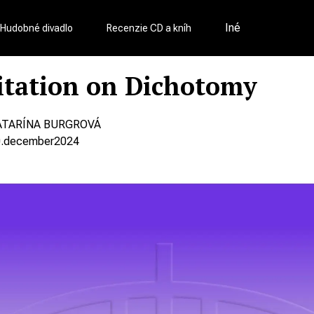
Iné
Hudobné divadlo
Recenzie CD a kníh
tation on Dichotomy
ATARÍNA BURGROVÁ
.
december
2024