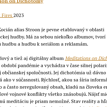
ion on Dichotomy
 Fires
2023
Kocián alias Stroon je pevne etablovaný v oblasti
ickej hudby. Má za sebou niekoľko albumov, tvorí
ú hudbu a hudbu k seriálom a reklamám.
ylový a tiež aj digitálny album
Meditations on Di
v období pandémie a vychádza v čase silnej polari
j občianskej spoločnosti. Jej dichotómia už dávno
á ako v súčasnosti. Rýchlosť, akou sa šíria informá
 a často neregulovaný obsah, kladú na človeka 
Nové vojnové konflikty všetko znásobujú. Nájsť mi
nú meditáciu je priam nemožné. Stav reality a hľ