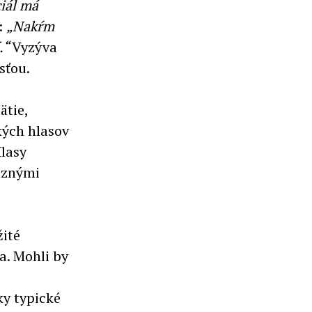
iál má
:
„Nakŕm
.“
Vyzýva
sťou.
ätie,
kých hlasov
Hlasy
aznými
žité
la. Mohli by
ky typické