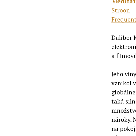
Meditat
Stroon
Frequent
Dalibor 
elektron
a filmov
Jeho vin
vznikol 
globálne
taká siln
množstvo
nároky. 
na pokoj