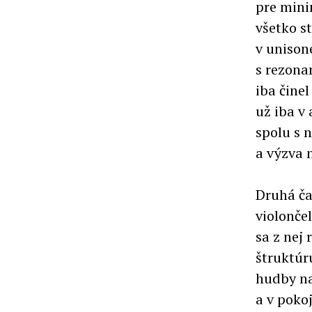
pre mini
všetko s
v unison
s rezona
iba činel
už iba v
spolu s 
a výzva 
Druhá ča
violonče
sa z nej
štruktúr
hudby na
a v poko