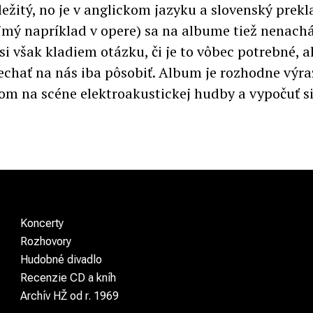
ležitý, no je v anglickom jazyku a slovenský prekl
mý napríklad v opere) sa na albume tiež nenach
si však kladiem otázku, či je to vôbec potrebné, 
chať na nás iba pôsobiť. Album je rozhodne výr
om na scéne elektroakustickej hudby a vypočuť si 
Koncerty
Rozhovory
Hudobné divadlo
Recenzie CD a kníh
Archív HŽ od r. 1969