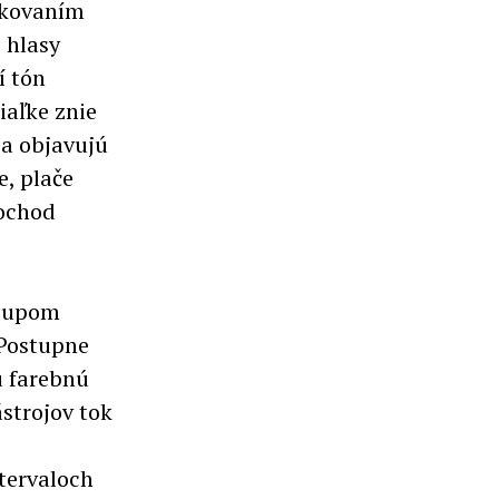
akovaním
 hlasy
í tón
iaľke znie
sa objavujú
e, plače
pochod
stupom
 Postupne
ú farebnú
strojov tok
tervaloch