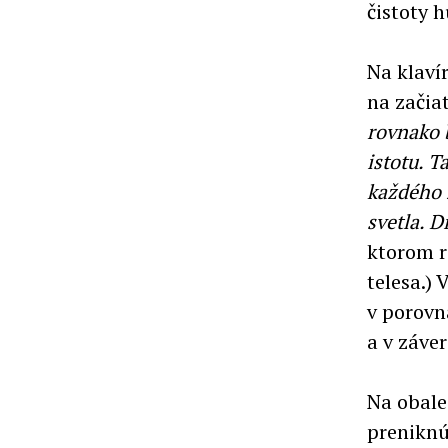
čistoty 
Na klaví
na začia
rovnako b
istotu. T
každého z
svetla. D
ktorom r
telesa.)
v porovn
a v záve
Na obale
preniknú