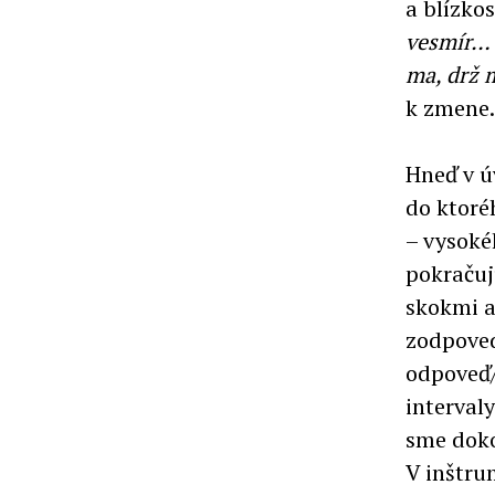
a blízkos
vesmír… 
ma, drž m
k zmene.
Hneď v ú
do ktoré
– vysoké
pokračuj
skokmi a
zodpoved
odpoveď/
intervaly
sme doko
V inštru