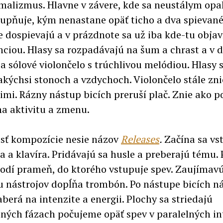
malizmus. Hlavne v závere, kde sa neustálym op
tupňuje, kým nenastane opäť ticho a dva spievané
e dospievajú a v prázdnote sa už iba kde-tu objav
nciou. Hlasy sa rozpadávajú na šum a chrast a v d
 a sólové violončelo s trúchlivou melódiou. Hlasy 
 akýchsi stonoch a vzdychoch. Violončelo stále zni
nimi. Rázny nástup bicích preruší plač. Znie ako 
na aktivitu a zmenu.
sť kompozície nesie názov
Releases
.
Začína sa v
la a klavíra. Pridávajú sa husle a preberajú tému.
 rodí prameň, do ktorého vstupuje spev. Zaujímav
u nástrojov dopĺňa trombón. Po nástupe bicích ná
berá na intenzite a energii. Plochy sa striedajú
jných fázach počujeme opäť spev v paralelných in