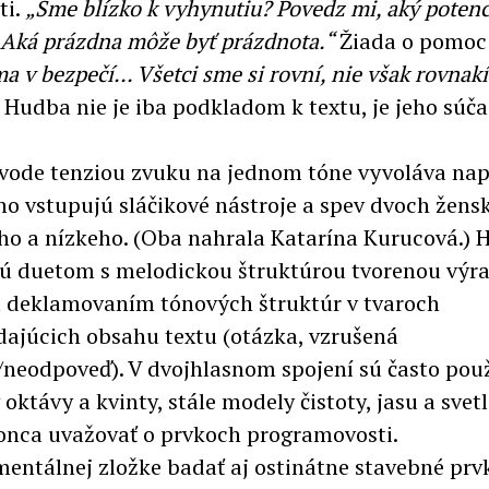
ti.
„Sme blízko k vyhynutiu? Povedz mi, aký potenc
Aká prázdna môže byť prázdnota.“
Žiada o pomoc
a v bezpečí... Všetci sme si rovní, nie však rovnakí
 Hudba nie je iba podkladom k textu, je jeho súča
vode tenziou zvuku na jednom tóne vyvoláva nap
ho vstupujú sláčikové nástroje a spev dvoch žens
ho a nízkeho. (Oba nahrala Katarína Kurucová.) 
ú duetom s melodickou štruktúrou tvorenou výr
 deklamovaním tónových štruktúr v tvaroch
ajúcich obsahu textu (otázka, vzrušená
neodpoveď). V dvojhlasnom spojení sú často pou
 oktávy a kvinty, stále modely čistoty, jasu a svet
nca uvažovať o prvkoch programovosti.
mentálnej zložke badať aj ostinátne stavebné prv