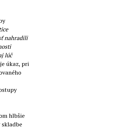
by
tice
ť nahradili
nosti
j lúč
je úkaz, pri
rovaného
postupy
om hlbšie
v skladbe