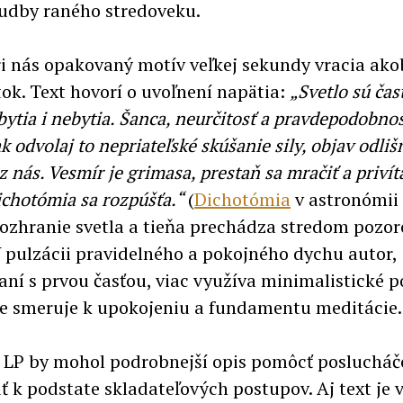
hudby raného stredoveku.
ri nás opakovaný motív veľkej sekundy vracia ako
tok. Text hovorí o uvoľnení napätia:
„Svetlo sú čas
ytia i nebytia. Šanca, neurčitosť a pravdepodobnos
ak odvolaj to nepriateľské skúšanie sily, objav odliš
 nás. Vesmír je grimasa, prestaň sa mračiť a privíta
ichotómia sa rozpúšťa.“
(
Dichotómia
v astronómii 
ozhranie svetla a tieňa prechádza stredom pozo
 V pulzácii pravidelného a pokojného dychu autor,
aní s prvou časťou, viac využíva minimalistické 
re smeruje k upokojeniu a fundamentu meditácie.
 LP by mohol podrobnejší opis pomôcť poslucháč
ť k podstate skladateľových postupov. Aj text je 