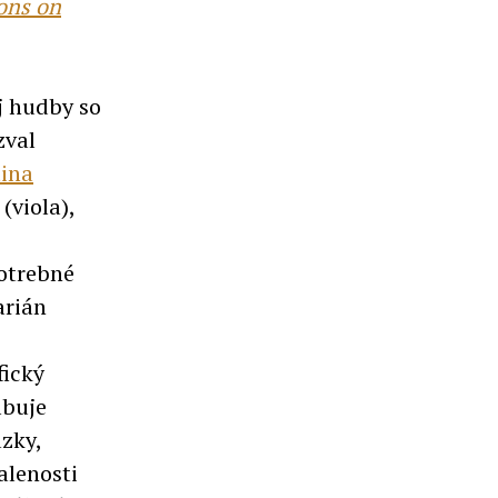
ons on
j hudby so
zval
ina
(viola),
otrebné
arián
fický
lbuje
ázky,
ialenosti