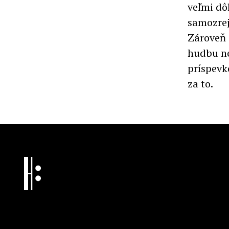
veľmi dô
samozrej
Zároveň 
hudbu ne
príspevk
za to.