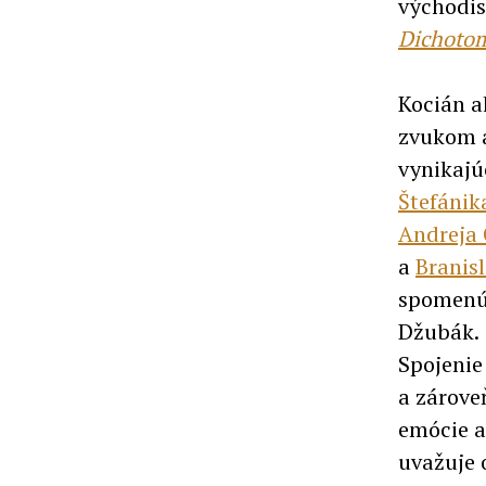
východis
Dichoto
Kocián a
zvukom a
vynikajú
Štefáni
Andreja 
a
Branis
spomenúť
Džubák.
Spojenie 
a zárove
emócie a
uvažuje o