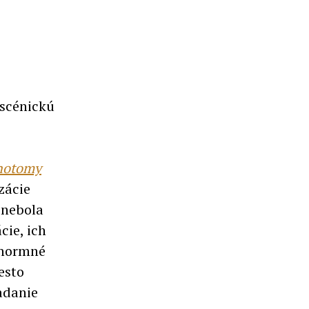
 scénickú
chotomy
zácie
 nebola
cie, ich
enormné
esto
adanie