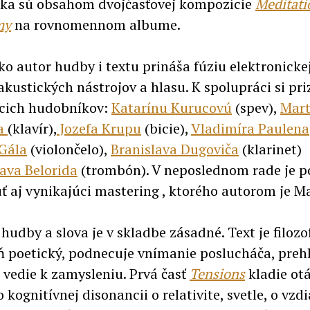
ka sú obsahom dvojčasťovej kompozície
Meditati
my
na rovnomennom albume.
ko autor hudby i textu prináša fúziu elektronicke
kustických nástrojov a hlasu. K spolupráci si pri
cich hudobníkov:
Katarínu Kurucovú
(spev),
Mart
ka
(klavír),
Jozefa Krupu
(bicie),
Vladimíra Paulena
Gála
(violončelo),
Branislava Dugoviča
(klarinet)
lava Belorida
(trombón). V neposlednom rade je p
 aj vynikajúci mastering , ktorého autorom je M
hudby a slova je v skladbe zásadné. Text je filozo
ň poetický, podnecuje vnímanie poslucháča, preh
 vedie k zamysleniu. Prvá časť
Tensions
kladie ot
 kognitívnej disonancii o relativite, svetle, o vzd