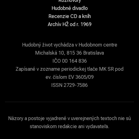
Rozhovory
Hudobné divadlo
Recenzie CD a kníh
Archív HŽ od r. 1969
Hudobný život vychádza v Hudobnom centre
Michalská 10, 815 36 Bratislava
IČO 00 164 836
Zapísané v zozname periodickej tlače MK SR pod
ev. číslom EV 3605/09
ISSN 2729-7586
Názory a postoje vyjadrené v uverejnených textoch nie sú
stanoviskom redakcie ani vydavateľa.