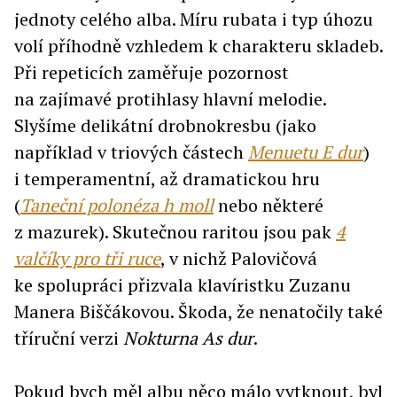
jednoty celého alba. Míru rubata i typ úhozu
volí příhodně vzhledem k charakteru skladeb.
Při repeticích zaměřuje pozornost
na zajímavé protihlasy hlavní melodie.
Slyšíme delikátní drobnokresbu (jako
například v triových částech
Menuetu E dur
)
i temperamentní, až dramatickou hru
(
Taneční polonéza h moll
nebo některé
z mazurek). Skutečnou raritou jsou pak
4
valčíky pro tři ruce
, v nichž Palovičová
ke spolupráci přizvala klavíristku Zuzanu
Manera Biščákovou. Škoda, že nenatočily také
tříruční verzi
Nokturna As dur
.
Pokud bych měl albu něco málo vytknout, byl