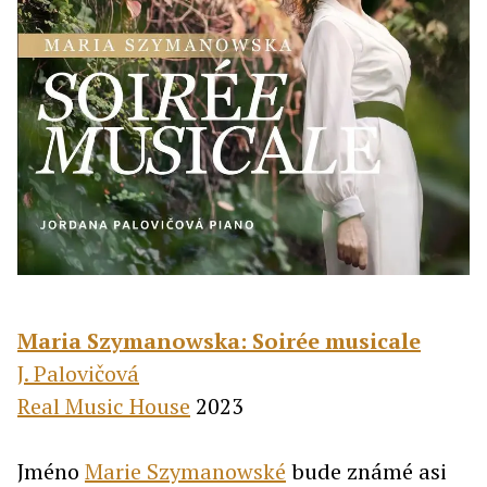
Maria Szymanowska: Soirée musicale
J. Palovičová
Real Music House
2023
Jméno
Marie Szymanowské
bude známé asi