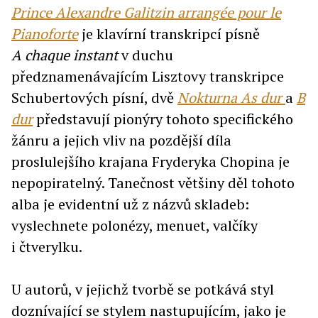
Prince Alexandre Galitzin arrangée pour le
Pianoforte
je klavírní transkripcí písně
A chaque instant
v duchu
předznamenávajícím Lisztovy transkripce
Schubertových písní, dvě
Nokturna As dur
a
B
dur
představují pionýry tohoto specifického
žánru a jejich vliv na pozdější díla
proslulejšího krajana Fryderyka Chopina je
nepopiratelný. Tanečnost většiny děl tohoto
alba je evidentní už z názvů skladeb:
vyslechnete polonézy, menuet, valčíky
i čtverylku.
U autorů, v jejichž tvorbě se potkává styl
doznívající se stylem nastupujícím, jako je