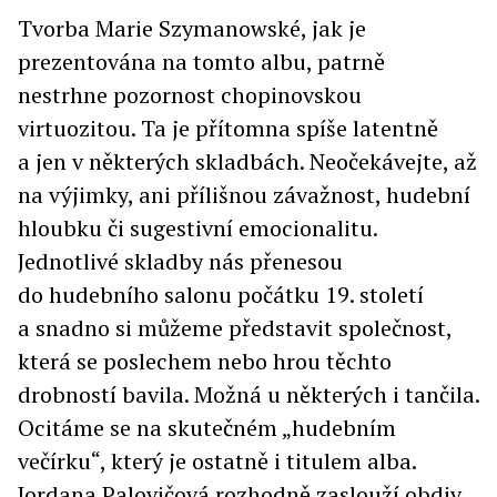
Tvorba Marie Szymanowské, jak je
prezentována na tomto albu, patrně
nestrhne pozornost chopinovskou
virtuozitou. Ta je přítomna spíše latentně
a jen v některých skladbách. Neočekávejte, až
na výjimky, ani přílišnou závažnost, hudební
hloubku či sugestivní emocionalitu.
Jednotlivé skladby nás přenesou
do hudebního salonu počátku 19. století
a snadno si můžeme představit společnost,
která se poslechem nebo hrou těchto
drobností bavila. Možná u některých i tančila.
Ocitáme se na skutečném „hudebním
večírku“, který je ostatně i titulem alba.
Jordana Palovičová rozhodně zaslouží obdiv