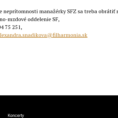
e neprítomnosti manažérky SFZ sa treba obrátiť 
no-mzdové oddelenie SF,
04 75 251,
lexandra.snadikova@filharmonia.sk
Koncerty