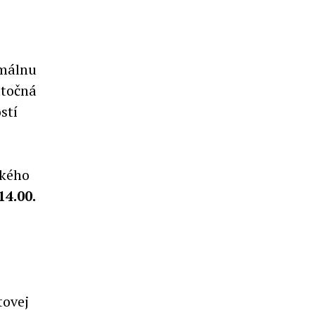
imálnu
utočná
stí
ckého
14.00.
tovej