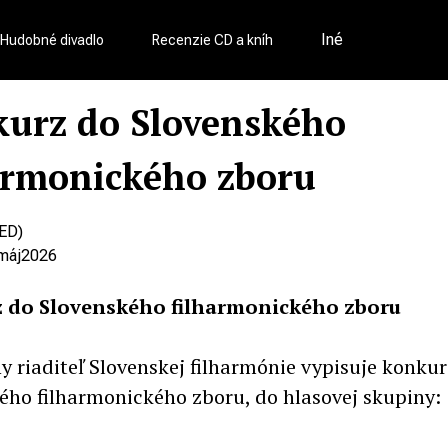
Iné
Hudobné divadlo
Recenzie CD a kníh
urz do Slovenského
armonického zboru
ED)
máj
2026
 do Slovenského filharmonického zboru
y riaditeľ Slovenskej filharmónie vypisuje konkur
ého filharmonického zboru, do hlasovej skupiny: