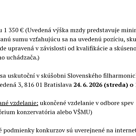
 1 350 € (Uvedená výška mzdy predstavuje min
anú sumu vzťahujúcu sa na uvedenú pozíciu, sk
e upravená v závislosti od kvalifikácie a skúseno
o uchádzača.)
sa uskutoční v skúšobni Slovenského filharmoni
edená 3, 816 01 Bratislava
24. 6. 2026 (streda) o 
né vzdelanie:
ukončené vzdelanie v odbore spev
órium konzervatória alebo VŠMU)
 podmienky konkurzov sú uverejnené na interne