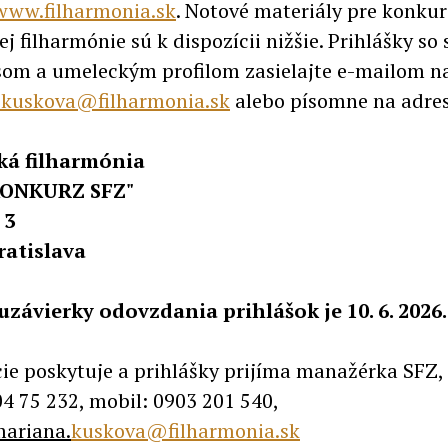
www.filharmonia.sk
. Notové materiály pre konku
j filharmónie sú k dispozícii nižšie. Prihlášky s
som a umeleckým profilom zasielajte e-mailom n
.kuskova@filharmonia.sk
alebo písomne na adre
ká filharmónia
KONKURZ SFZ"
 3
ratislava
závierky odovzdania prihlášok je 10. 6. 2026.
ie poskytuje a prihlášky prijíma manažérka SFZ,
04 75 232, mobil: 0903 201 540,
ariana.
kuskova@filharmonia.sk