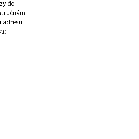
rzy do
o stručným
a adresu
su: