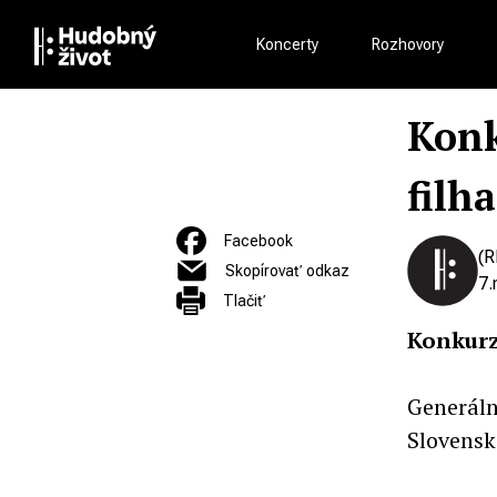
Koncerty
Rozhovory
Konk
filh
Facebook
(R
Skopírovať odkaz
7.
Tlačiť
Konkurz
Generáln
Slovensk