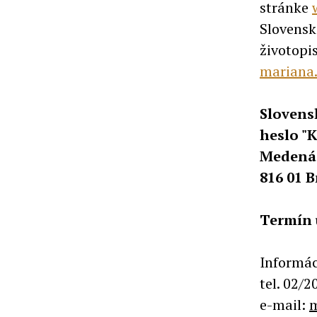
stránke
Slovenske
životopi
mariana
Slovens
heslo "
Medená
816 01 B
Termín u
Informác
tel. 02/2
e-mail:
m