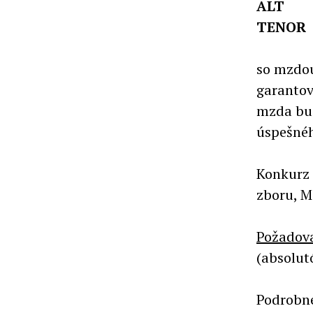
ALT
TENOR
so mzdou
garantov
mzda bud
úspešnéh
Konkurz 
zboru, M
Požadova
(absolut
Podrobné