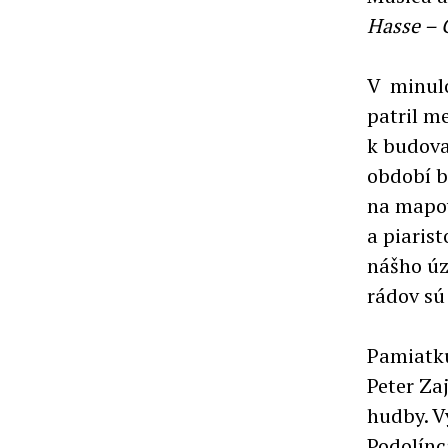
Hasse – C
V minulo
patril m
k budova
období b
na mapov
a piaris
nášho úz
rádov sú
Pamiatku
Peter Za
hudby. V
Podolínc