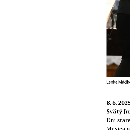
Lenka Máčiko
8. 6. 202
Svätý J
Dni star
Musica a