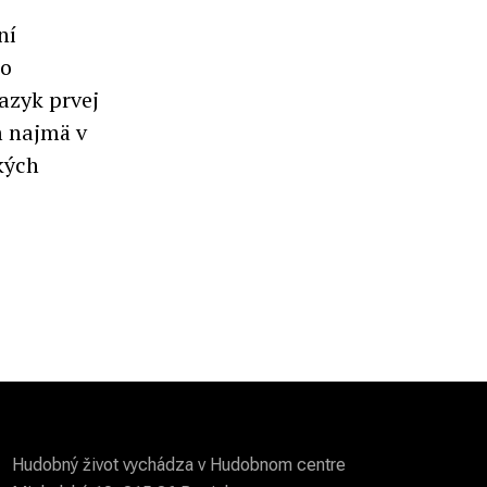
ní
to
azyk prvej
m najmä v
ckých
Hudobný život vychádza v Hudobnom centre