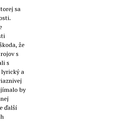
torej sa
sti.
e
ti
škoda, že
rojov s
li s
lyrický a
riaznivej
ujímalo by
enej
e ďalší
ch