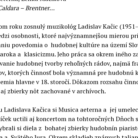
aldara – Brentner...
m roku zosnulý muzikológ Ladislav Kačic (1951
edzi osobnosti, ktoré najvýznamnejšou mierou pri
niu povedomia o hudobnej kultúre na území Sl
aroka a klasicizmu. Jeho práca sa okrem iného z
anie hudobnej tvorby rehoľných rádov, najmä fr
tov, ktorých činnosť bola významná pre hudobnú 
emia hlavne v 18. storočí. Dôkazom rozsahu činno
 aj zbierky nôt zachované v archívoch.
 Ladislava Kačica si Musica aeterna a jej umele
jíček uctili aj koncertom na tohtoročných Dňoch s
ybrali si diela z bohatej zbierky hudobnín piaris
a a Svätého Jura. Okrem skladieb známych talia