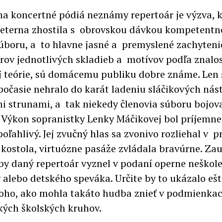
 na koncertné pódiá neznámy repertoár je výzva, k
eterna zhostila s obrovskou dávkou kompetentno
súboru, a to hlavne jasné a premyslené zachyteni
rov jednotlivých skladieb a motívov podľa znalos
j teórie, sú domácemu publiku dobre známe. Len 
počasie nehralo do karát ladeniu sláčikových nást
i strunami, a tak niekedy členovia súboru bojova
 Výkon sopranistky Lenky Máčikovej bol príjemne 
oľahlivý. Jej zvučný hlas sa zvonivo rozliehal v p
 kostola, virtuózne pasáže zvládala bravúrne. Za
by daný repertoár vyznel v podaní operne neškol
 alebo detského speváka. Určite by to ukázalo ešt
oho, ako mohla takáto hudba znieť v podmienka
ckých školských kruhov.