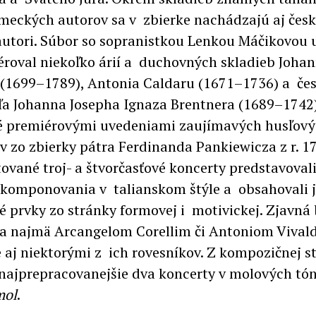
meckých autorov sa v zbierke nachádzajú aj českí
utori. Súbor so sopranistkou Lenkou Máčikovou 
roval niekoľko árií a duchovných skladieb Joha
(1699–1789), Antonia Caldaru (1671–1736) a če
ľa Johanna Josepha Ignaza Brentnera (1689–1742),
é premiérovými uvedeniami zaujímavých husľov
v zo zbierky pátra Ferdinanda Pankiewicza z r. 1
tované troj- a štvorčasťové koncerty predstavoval
 komponovania v talianskom štýle a obsahovali 
é prvky zo stránky formovej i motivickej. Zjavná 
ia najmä Arcangelom Corellim či Antoniom Vival
 aj niektorými z ich rovesníkov. Z kompozičnej s
 najprepracovanejšie dva koncerty v molových tó
mol
.