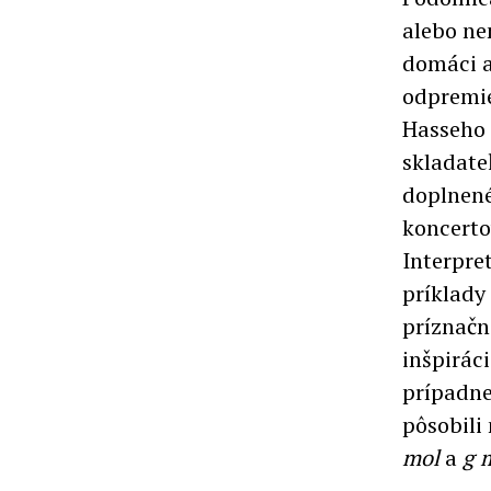
alebo ne
domáci a
odpremié
Hasseho 
skladate
doplnen
koncerto
Interpre
príklady
príznačn
inšpirác
prípadne
pôsobili
mol
a
g 