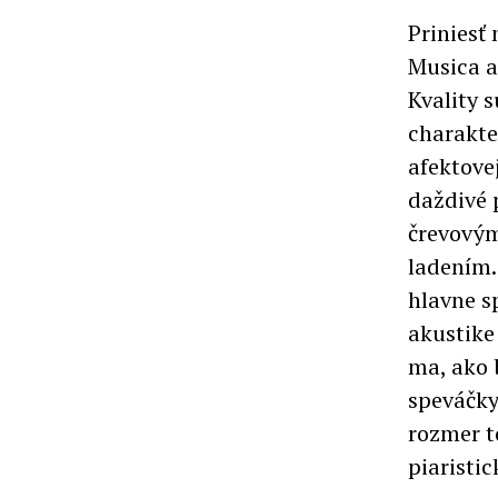
Priniesť
Musica a
Kvality 
charakte
afektove
daždivé 
črevovým
ladením.
hlavne sp
akustike
ma, ako 
speváčky
rozmer t
piaristi