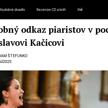
Iné
Hudobné divadlo
Recenzie CD a kníh
bný odkaz piaristov v po
slavovi Kačicovi
DAM ŠTEFUNKO
júl
2025