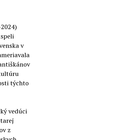
–2024)
speli
ovenska v
ameriavala
antiškánov
kultúru
sti týchto
cký vedúci
tarej
tov z
nskych