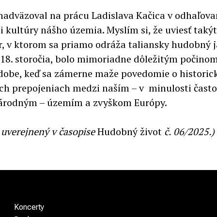
nadväzoval na prácu Ladislava Kačica v odhaľova
i kultúry nášho územia. Myslím si, že uviesť taký
r, v ktorom sa priamo odráža taliansky hudobný j
 18. storočia, bolo mimoriadne dôležitým počino
dobe, keď sa zámerne maže povedomie o histori
ch prepojeniach medzi naším – v minulosti často
rodným – územím a zvyškom Európy.
l uverejnený v časopise
Hudobný život
č. 06/2025.)
Koncerty