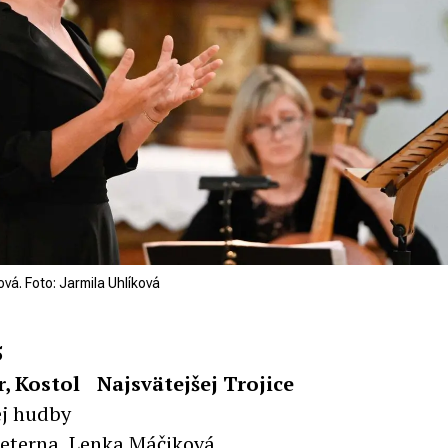
vá. Foto: Jarmila Uhlíková
5
ur, Kostol Najsvätejšej Trojice
ej hudby
eterna, Lenka Máčiková