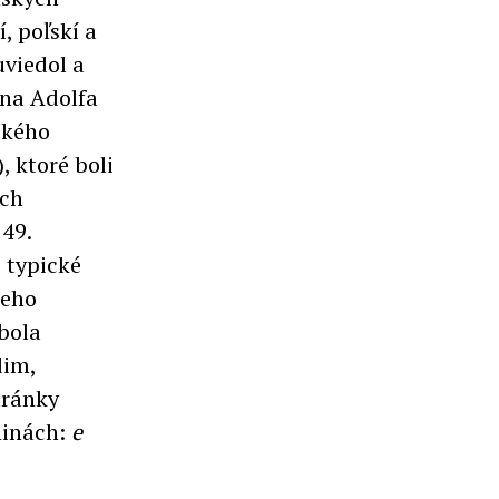
, poľskí a
uviedol a
nna Adolfa
ského
 ktoré boli
ých
749.
i typické
jeho
bola
dim,
tránky
ninách:
e