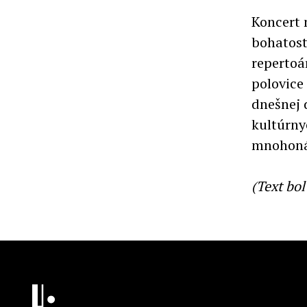
Koncert 
bohatost
repertoá
polovice
dnešnej 
kultúrny
mnohoná
(Text bo