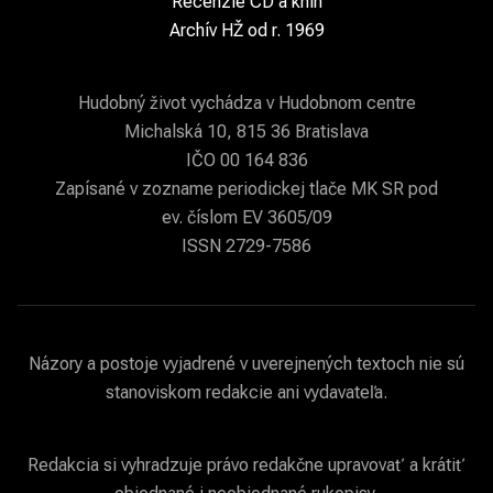
Recenzie CD a kníh
Archív HŽ od r. 1969
Hudobný život vychádza v Hudobnom centre
Michalská 10, 815 36 Bratislava
IČO 00 164 836
Zapísané v zozname periodickej tlače MK SR pod
ev. číslom EV 3605/09
ISSN 2729-7586
Názory a postoje vyjadrené v uverejnených textoch nie sú
stanoviskom redakcie ani vydavateľa.
Redakcia si vyhradzuje právo redakčne upravovať a krátiť