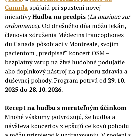
Canada
spájajú pri spustení novej
iniciatívy
Hudba na predpis
(
La musique sur
ordonnance
). Od dnešného dňa môžu lekári,
členovia združenia Médecins francophones
du Canada pôsobiaci v Montreale, svojim
pacientom „predpísať“ koncert OSM –
bezplatný vstup na živé hudobné podujatie
ako doplnkový nástroj na podporu zdravia a
duševnej pohody. Program potrvá od
29. 10.
2025 do 28. 10. 2026.
Recept na hudbu s merateľným účinkom
Mnohé výskumy potvrdzujú, že hudba a
návšteva koncertov zlepšujú celkovú pohodu
a môžu prispievať k uzdravovaniu. V spojení s