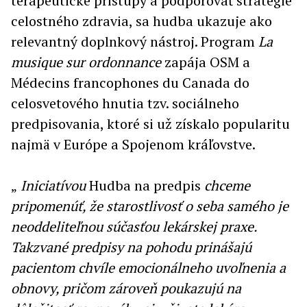
terapeutické prístupy a podporovať stratégie
celostného zdravia, sa hudba ukazuje ako
relevantný doplnkový nástroj. Program
La
musique sur ordonnance
zapája OSM a
Médecins francophones du Canada do
celosvetového hnutia tzv. sociálneho
predpisovania, ktoré si už získalo popularitu
najmä v Európe a Spojenom kráľovstve.
„
Iniciatívou
Hudba na predpis
chceme
pripomenúť, že starostlivosť o seba samého je
neoddeliteľnou súčasťou lekárskej praxe.
Takzvané predpisy na pohodu prinášajú
pacientom chvíle emocionálneho uvoľnenia a
obnovy, pričom zároveň poukazujú na