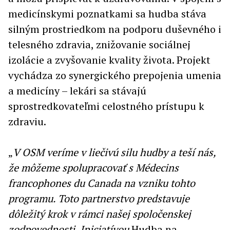
medicínskymi poznatkami sa hudba stáva
silným prostriedkom na podporu duševného i
telesného zdravia, znižovanie sociálnej
izolácie a zvyšovanie kvality života. Projekt
vychádza zo synergického prepojenia umenia
a medicíny – lekári sa stávajú
sprostredkovateľmi celostného prístupu k
zdraviu.
„
V OSM veríme v liečivú silu hudby a teší nás,
že môžeme spolupracovať s Médecins
francophones du Canada na vzniku tohto
programu. Toto partnerstvo predstavuje
dôležitý krok v rámci našej spoločenskej
zodpovednosti. Iniciatívou
Hudba na