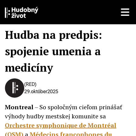
Hudba na predpis:
spojenie umenia a
medicíny
(RED)
29.
október
2025
Montreal
– So spoločným cieľom prinášať
výhody hudby mestskej komunite sa
Orchestre symphonique de Montréal
(OSM)
a
Médecins francophones du