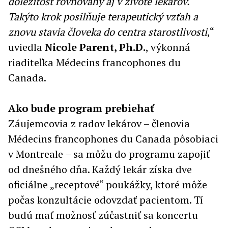
dôležitosť rovnováhy aj v živote lekárov.
Takýto krok posilňuje terapeutický vzťah a
znovu stavia človeka do centra starostlivosti
,“
uviedla
Nicole Parent, Ph.D.
, výkonná
riaditeľka Médecins francophones du
Canada.
Ako bude program prebiehať
Záujemcovia z radov lekárov – členovia
Médecins francophones du Canada pôsobiaci
v Montreale – sa môžu do programu zapojiť
od dnešného dňa. Každý lekár získa dve
oficiálne „receptové“ poukážky, ktoré môže
počas konzultácie odovzdať pacientom. Tí
budú mať možnosť zúčastniť sa koncertu