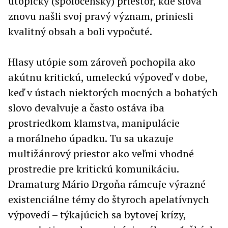
utopický (spoločenský) priestor, kde slová
znovu našli svoj pravý význam, priniesli
kvalitný obsah a boli vypočuté.
Hlasy utópie som zároveň pochopila ako
akútnu kritickú, umeleckú výpoveď v dobe,
keď v ústach niektorých mocných a bohatých
slovo devalvuje a často ostáva iba
prostriedkom klamstva, manipulácie
a morálneho úpadku. Tu sa ukazuje
multižánrový priestor ako veľmi vhodné
prostredie pre kritickú komunikáciu.
Dramaturg Mário Drgoňa rámcuje výrazné
existenciálne témy do štyroch apelatívnych
výpovedí – týkajúcich sa bytovej krízy,