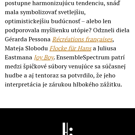
postupne harmonizujúcu tendenciu, snáď
mala symbolizovať svetlejšiu,
optimistickejšiu budúcnosť – alebo len
podporovala myšlienku utópie? Odzneli diela
Gérarda Pessona
Récréations françaises
,
Mateja Slobodu
Flocke für Hans
a Juliusa
Eastmana
Joy Boy
. EnsembleSpectrum patrí
medzi špičkové súbory venujúce sa súčasnej
hudbe a aj tentoraz sa potvrdilo, že jeho
interpretácia je zárukou hlbokého zážitku.