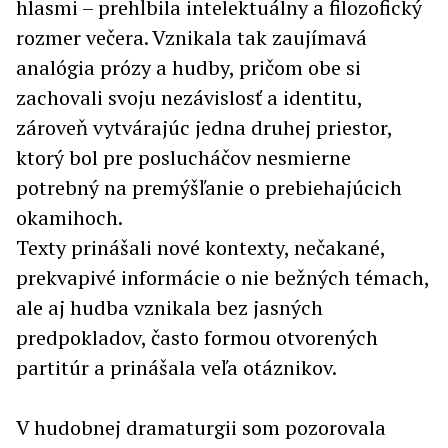
hlasmi – prehĺbila intelektuálny a filozofický
rozmer večera. Vznikala tak zaujímavá
analógia prózy a hudby, pričom obe si
zachovali svoju nezávislosť a identitu,
zároveň vytvárajúc jedna druhej priestor,
ktorý bol pre poslucháčov nesmierne
potrebný na premýšľanie o prebiehajúcich
okamihoch.
Texty prinášali nové kontexty, nečakané,
prekvapivé informácie o nie bežných témach,
ale aj hudba vznikala bez jasných
predpokladov, často formou otvorených
partitúr a prinášala veľa otáznikov.
V hudobnej dramaturgii som pozorovala