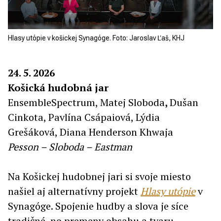
Hlasy utópie v košickej Synagóge. Foto: Jaroslav Ľaš, KHJ
24. 5. 2026
Košická hudobná jar
EnsembleSpectrum, Matej Sloboda
,
Dušan
Cinkota, Pavlína Csápaiová, Lýdia
Grešáková, Diana Henderson Khwaja
Pesson – Sloboda – Eastman
Na Košickej hudobnej jari si svoje miesto
našiel aj alternatívny projekt
Hlasy utópie
v
Synagóge. Spojenie hudby a slova je síce
tradičné, no premeny obsahu a tvaru,