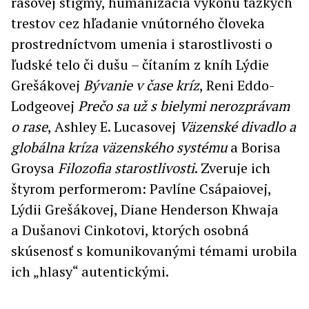
rasovej stigmy, humanizácia výkonu ťažkých
trestov cez hľadanie vnútorného človeka
prostredníctvom umenia i starostlivosti o
ľudské telo či dušu – čítaním z kníh Lýdie
Grešákovej
Bývanie v čase kríz
, Reni Eddo-
Lodgeovej
Prečo sa už s bielymi nerozprávam
o rase
, Ashley E. Lucasovej
Väzenské divadlo a
globálna kríza väzenského systému
a Borisa
Groysa
Filozofia starostlivosti
. Zveruje ich
štyrom performerom: Pavlíne Csápaiovej,
Lýdii Grešákovej, Diane Henderson Khwaja
a Dušanovi Cinkotovi, ktorých osobná
skúsenosť s komunikovanými témami urobila
ich „hlasy“ autentickými.