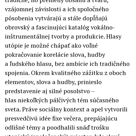
vzájomnej závislosti a ich spoločného
pôsobenia vytvárajú a stále dopĺňajú
obrovský a fascinujúci katalóg vokálno-
inštrumentálnej tvorby a produkcie. Hlasy
utópie je možné chápať ako voľné
pokračovanie korelácie slova, hudby
a ľudského hlasu, bez ambície ich tradičného
spojenia. Okrem kvalitného zážitku z oboch
elementov, slova a hudby, prinieslo
predstavenie aj silné posolstvo –
hlas niekoľkých pálčivých tém súčasného
sveta. Práve sociálny kontext a apel vytvorili
presvedčivú idée fixe večera, prepájajúcu
odlišné témy a poodhalili snáď trošku