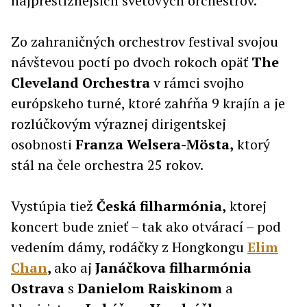
najprestížnejších svetových orchestrov.
Zo zahraničných orchestrov festival svojou
návštevou poctí po dvoch rokoch opäť
The
Cleveland Orchestra
v rámci svojho
európskeho turné, ktoré zahŕňa 9 krajín a je
rozlúčkovým výraznej dirigentskej
osobnosti
Franza Welsera-Mösta,
ktorý
stál na čele orchestra 25 rokov.
Vystúpia tiež
Česká filharmónia,
ktorej
koncert bude znieť – tak ako otvárací – pod
vedením dámy, rodáčky z Hongkongu
Elim
Chan
,
ako aj
Janáčkova filharmónia
Ostrava
s
Danielom Raiskinom
a