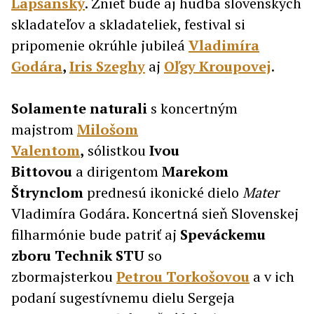
Lapšanský
. Znieť bude aj hudba slovenských
skladateľov a skladateliek, festival si
pripomenie okrúhle jubileá
Vladimíra
Godára
,
Iris Szeghy
aj
Oľgy Kroupovej
.
Solamente naturali
s koncertným
majstrom
Milošom
Valentom
,
sólistkou
Ivou
Bittovou
a dirigentom
Marekom
Štrynclom
prednesú ikonické dielo
Mater
Vladimíra Godára. Koncertná sieň Slovenskej
filharmónie bude patriť aj
Speváckemu
zboru Technik STU
so
zbormajsterkou
Petrou Torkošovou
a v ich
podaní sugestívnemu dielu Sergeja