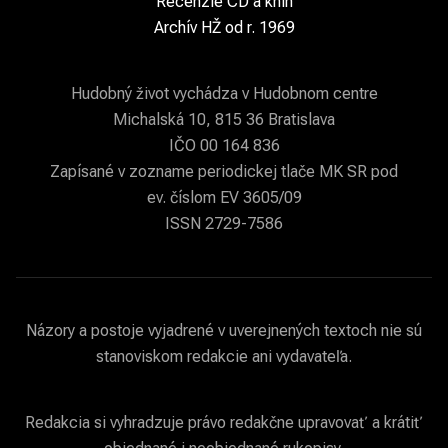
Recenzie CD a kníh
Archív HŽ od r. 1969
Hudobný život vychádza v Hudobnom centre
Michalská 10, 815 36 Bratislava
IČO 00 164 836
Zapísané v zozname periodickej tlače MK SR pod
ev. číslom EV 3605/09
ISSN 2729-7586
Názory a postoje vyjadrené v uverejnených textoch nie sú
stanoviskom redakcie ani vydavateľa.
Redakcia si vyhradzuje právo redakčne upravovať a krátiť