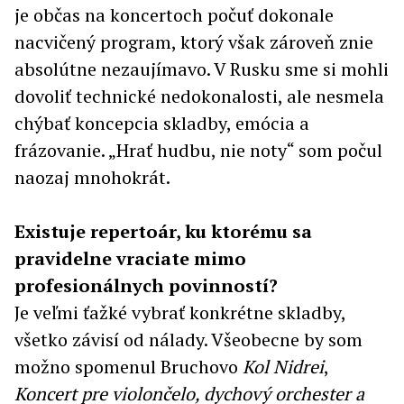
je občas na koncertoch počuť dokonale
nacvičený program, ktorý však zároveň znie
absolútne nezaujímavo. V Rusku sme si mohli
dovoliť technické nedokonalosti, ale nesmela
chýbať koncepcia skladby, emócia a
frázovanie. „Hrať hudbu, nie noty“ som počul
naozaj mnohokrát.
Existuje repertoár, ku ktorému sa
pravidelne vraciate mimo
profesionálnych povinností?
Je veľmi ťažké vybrať konkrétne skladby,
všetko závisí od nálady. Všeobecne by som
možno spomenul Bruchovo
Kol Nidrei
,
Koncert
pre violončelo, dychový orchester a