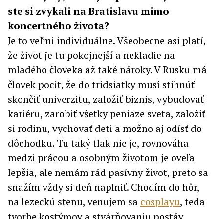
ste si zvykali na Bratislavu mimo
koncertného života?
Je to veľmi individuálne. Všeobecne asi platí,
že život je tu pokojnejší a nekladie na
mladého človeka až také nároky. V Rusku má
človek pocit, že do tridsiatky musí stihnúť
skončiť univerzitu, založiť biznis, vybudovať
kariéru, zarobiť všetky peniaze sveta, založiť
si rodinu, vychovať deti a možno aj odísť do
dôchodku. Tu taký tlak nie je, rovnováha
medzi prácou a osobným životom je oveľa
lepšia, ale nemám rád pasívny život, preto sa
snažím vždy si deň naplniť. Chodím do hôr,
na lezeckú stenu, venujem sa
cosplayu
, teda
tvorbe kostýmov a stvárňovaniu postáv