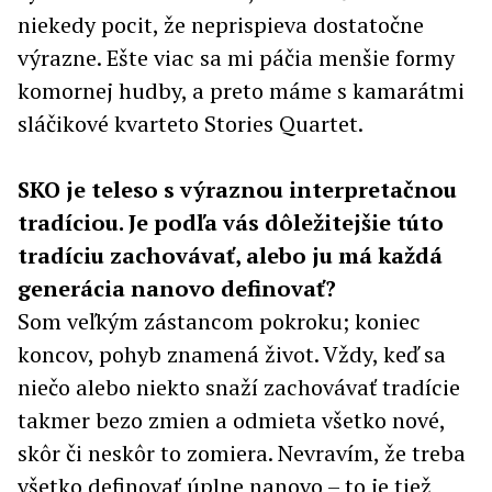
niekedy pocit, že neprispieva dostatočne
výrazne. Ešte viac sa mi páčia menšie formy
komornej hudby, a preto máme s kamarátmi
sláčikové kvarteto Stories Quartet.
SKO je teleso s výraznou interpretačnou
tradíciou. Je podľa vás dôležitejšie túto
tradíciu zachovávať, alebo ju má každá
generácia nanovo definovať?
Som veľkým zástancom pokroku; koniec
koncov, pohyb znamená život. Vždy, keď sa
niečo alebo niekto snaží zachovávať tradície
takmer bezo zmien a odmieta všetko nové,
skôr či neskôr to zomiera. Nevravím, že treba
všetko definovať úplne nanovo – to je tiež