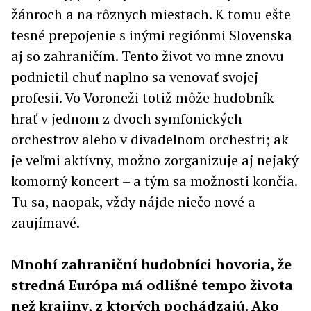
žánroch a na rôznych miestach. K tomu ešte
tesné prepojenie s inými regiónmi Slovenska
aj so zahraničím. Tento život vo mne znovu
podnietil chuť naplno sa venovať svojej
profesii. Vo Voroneži totiž môže hudobník
hrať v jednom z dvoch symfonických
orchestrov alebo v divadelnom orchestri; ak
je veľmi aktívny, možno zorganizuje aj nejaký
komorný koncert – a tým sa možnosti končia.
Tu sa, naopak, vždy nájde niečo nové a
zaujímavé.
Mnohí zahraniční hudobníci hovoria, že
stredná Európa má odlišné tempo života
než krajiny, z ktorých pochádzajú. Ako