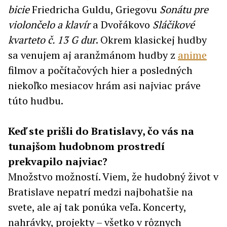
bicie
Friedricha Guldu, Griegovu
Sonátu pre
violončelo a klavír
a Dvořákovo
Sláčikové
kvarteto č. 13 G dur
. Okrem klasickej hudby
sa venujem aj aranžmánom hudby z
anime
filmov a počítačových hier a posledných
niekoľko mesiacov hrám asi najviac práve
túto hudbu.
Keď ste prišli do Bratislavy, čo vás na
tunajšom hudobnom prostredí
prekvapilo najviac?
Množstvo možností. Viem, že hudobný život v
Bratislave nepatrí medzi najbohatšie na
svete, ale aj tak ponúka veľa. Koncerty,
nahrávky, projekty – všetko v rôznych