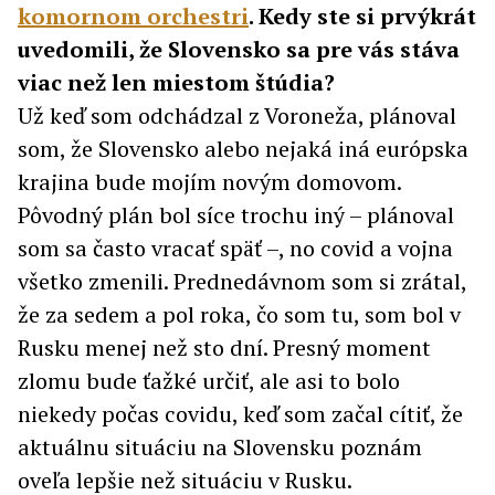
komornom orchestri
. Kedy ste si prvýkrát
uvedomili, že Slovensko sa pre vás stáva
viac než len miestom štúdia?
Už keď som odchádzal z Voroneža, plánoval
som, že Slovensko alebo nejaká iná európska
krajina bude mojím novým domovom.
Pôvodný plán bol síce trochu iný – plánoval
som sa často vracať späť –, no covid a vojna
všetko zmenili. Prednedávnom som si zrátal,
že za sedem a pol roka, čo som tu, som bol v
Rusku menej než sto dní. Presný moment
zlomu bude ťažké určiť, ale asi to bolo
niekedy počas covidu, keď som začal cítiť, že
aktuálnu situáciu na Slovensku poznám
oveľa lepšie než situáciu v Rusku.