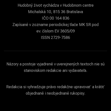
Hudobný život vychádza v Hudobnom centre
Michalská 10, 815 36 Bratislava
IČO 00 164 836
Zapísané v zozname periodickej tlače MK SR pod
ev. číslom EV 3605/09
ISSN 2729-7586
Názory a postoje vyjadrené v uverejnených textoch nie sú
stanoviskom redakcie ani vydavateľa.
Redakcia si vyhradzuje právo redakčne upravovať a krátiť
objednané i neobjednané rukopisy.