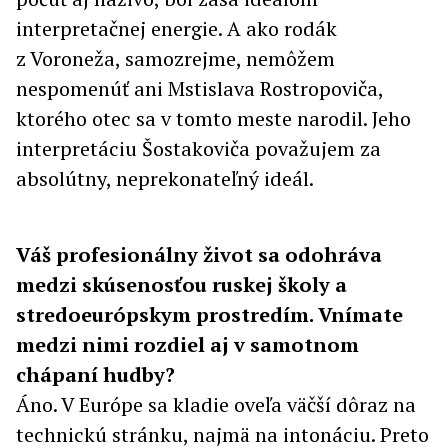
interpretačnej energie. A ako rodák
z Voroneža, samozrejme, nemôžem
nespomenúť ani Mstislava Rostropoviča,
ktorého otec sa v tomto meste narodil. Jeho
interpretáciu Šostakoviča považujem za
absolútny, neprekonateľný ideál.
Váš profesionálny život sa odohráva
medzi skúsenosťou ruskej školy a
stredoeurópskym prostredím. Vnímate
medzi nimi rozdiel aj v samotnom
chápaní hudby?
Áno. V Európe sa kladie oveľa väčší dôraz na
technickú stránku, najmä na intonáciu. Preto