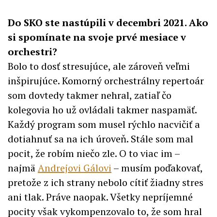
Do SKO ste nastúpili v decembri 2021. Ako
si spomínate na svoje prvé mesiace v
orchestri?
Bolo to dosť stresujúce, ale zároveň veľmi
inšpirujúce. Komorný orchestrálny repertoár
som dovtedy takmer nehral, zatiaľ čo
kolegovia ho už ovládali takmer naspamäť.
Každý program som musel rýchlo nacvičiť a
dotiahnuť sa na ich úroveň. Stále som mal
pocit, že robím niečo zle. O to viac im –
najmä
Andrejovi Gálovi
– musím poďakovať,
pretože z ich strany nebolo cítiť žiadny stres
ani tlak. Práve naopak. Všetky nepríjemné
pocity však vykompenzovalo to, že som hral