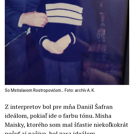
So Mstislavom Rostropovičom... Foto: archív A. K.
Z interpretov bol pre mňa Daniil Šafran
ideálom, pokiaľ ide o farbu tónu. Misha
Maisky, ktorého som mal šťastie niekoľkokrát
počuť aj naživo, bol zasa ideálom