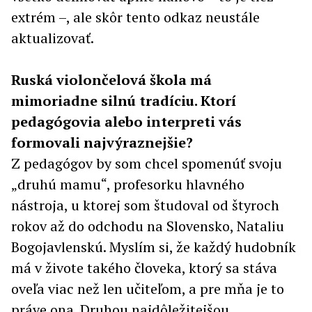
extrém –, ale skôr tento odkaz neustále
aktualizovať.
Ruská violončelová škola má
mimoriadne silnú tradíciu. Ktorí
pedagógovia alebo interpreti vás
formovali najvýraznejšie?
Z pedagógov by som chcel spomenúť svoju
„druhú mamu“, profesorku hlavného
nástroja, u ktorej som študoval od štyroch
rokov až do odchodu na Slovensko, Nataliu
Bogojavlenskú. Myslím si, že každý hudobník
má v živote takého človeka, ktorý sa stáva
oveľa viac než len učiteľom, a pre mňa je to
práve ona. Druhou najdôležitejšou