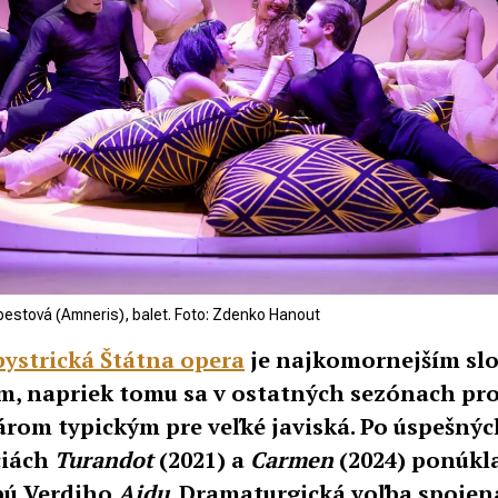
estová (Amneris), balet. Foto: Zdenko Hanout
ystrická Štátna opera
je najkomornejším sl
m, napriek tomu sa v ostatných sezónach pro
árom typickým pre veľké javiská. Po úspešnýc
ciách
Turandot
(2021) a
Carmen
(2024) ponúkl
pú Verdiho
Aidu
. Dramaturgická voľba spojen