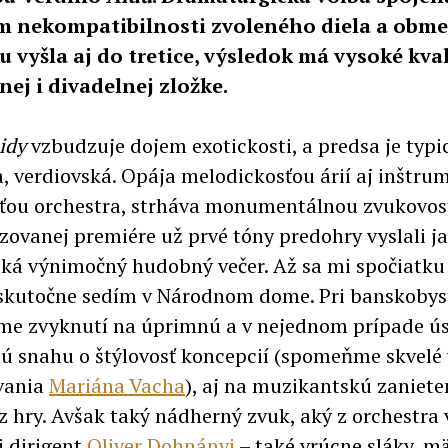
om nekompatibilnosti zvoleného diela a ob
u vyšla aj do tretice, výsledok má vysoké kval
ej i divadelnej zložke.
idy
vzbudzuje dojem exotickosti, a predsa je typi
a, verdiovská. Opája melodickosťou árií aj inštr
ťou orchestra, strháva monumentálnou zvukovos
zovanej premiére už prvé tóny predohry vyslali ja
aká výnimočný hudobný večer. Až sa mi spočiatku
e skutočne sedím v Národnom dome. Pri banskoby
me zvyknutí na úprimnú a v nejednom prípade 
ú snahu o štýlovosť koncepcií (spomeňme skvelé 
vania
Mariána Vacha
), aj na muzikantskú zaniete
 z hry. Avšak taký nádherný zvuk, aký z orchestra
i dirigent
Oliver Dohnányi
– také vrúcne sláky, m