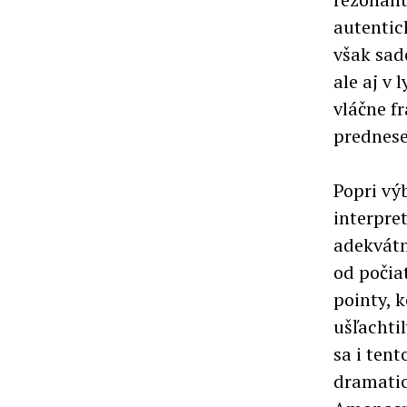
autentic
však sad
ale aj v
vláčne f
prednese
Popri vý
interpre
adekvátn
od počia
pointy, 
ušľachti
sa i tent
dramatic