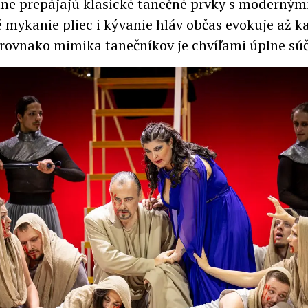
e prepájajú klasické tanečné prvky s modernými
 mykanie pliec i kývanie hláv občas evokuje až 
 rovnako mimika tanečníkov je chvíľami úplne sú