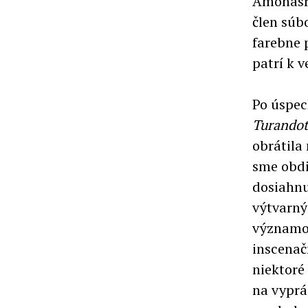
Amonasra
člen súb
farebne 
patrí k 
Po úspec
Turandot
obrátila
sme obdi
dosiahnu
výtvarný 
významo
inscenač
niektoré
na vyprá