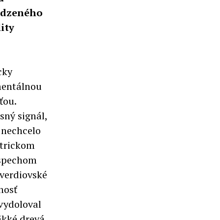
medzeného
ity
cky
umentálnou
ťou.
sný signál,
 nechcelo
strickom
úspechom
verdiovské
nosť
 vydoloval
äkké drevá