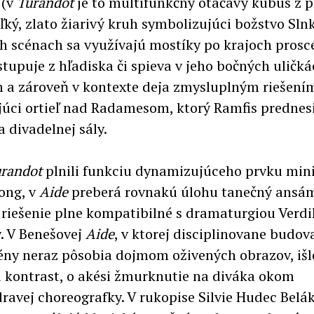
 (v
Turandot
je to multifunkčný otáčavý kubus z pl
ľký, zlato žiarivý kruh symbolizujúci božstvo Sln
 scénach sa využívajú mostíky po krajoch proscé
stupuje z hľadiska či spieva v jeho bočných uličk
 a zároveň v kontexte deja zmysluplným riešením
úci ortieľ nad Radamesom, ktorý Ramfis prednes
 divadelnej sály.
randot
plnili funkciu dynamizujúceho prvku minis
ong, v
Aide
preberá rovnakú úlohu tanečný ansám
to riešenie plne kompatibilné s dramaturgiou Verd
y. V Benešovej
Aide
, v ktorej disciplinovane budov
ny neraz pôsobia dojmom oživených obrazov, išl
i kontrast, o akési žmurknutie na diváka okom
dravej choreografky. V rukopise Silvie Hudec Belá