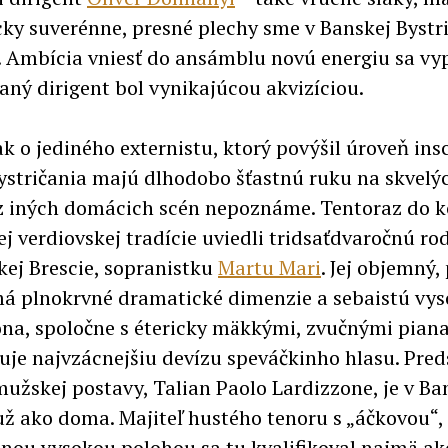
cky suverénne, presné plechy sme v Banskej Bystric
. Ambícia vniesť do ansámblu novú energiu sa vyp
ný dirigent bol vynikajúcou akvizíciou.
ak o jediného externistu, ktorý povýšil úroveň ins
stričania majú dlhodobo šťastnú ruku na skvelýc
z iných domácich scén nepoznáme. Tentoraz do 
ej verdiovskej tradície uviedli tridsaťdvaročnú r
skej Brescie, sopranistku
Martu Mari
. Jej objemný,
á plnokrvné dramatické dimenzie a sebaistú vy
ona, spoločne s étericky mäkkými, zvučnými pian
uje najvzácnejšiu devízu speváčkinho hlasu. Pred
mužskej postavy, Talian Paolo Lardizzone, je v Ba
 už ako doma. Majiteľ hustého tenoru s „áčkovou“,
nou vysokou polohou sa tu kvalifikoval najmä ak