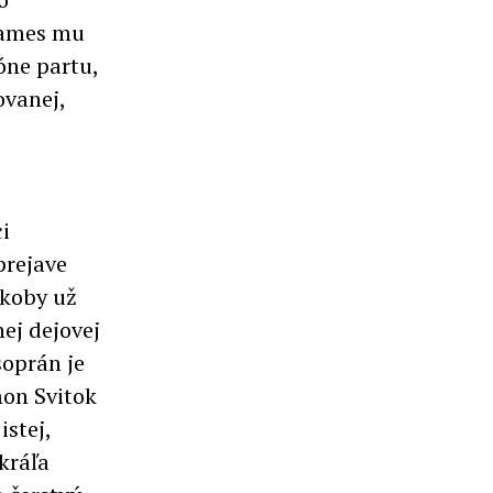
adames mu
óne partu,
ovanej,
i
prejave
akoby už
ej dejovej
soprán je
mon Svitok
istej,
kráľa