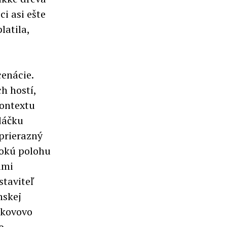
i asi ešte
latila,
cenácie.
h hostí,
kontextu
odáčku
 prierazný
sokú polohu
ami
staviteľ
nskej
 kovovo
o