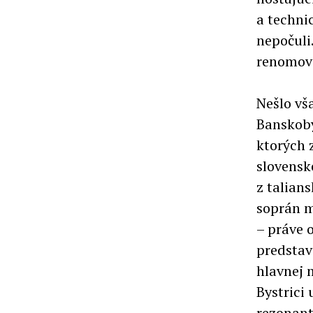
a techni
nepočuli
renomova
Nešlo vš
Banskoby
ktorých 
slovensk
z talian
soprán m
– práve 
predstav
hlavnej 
Bystrici
rezonant