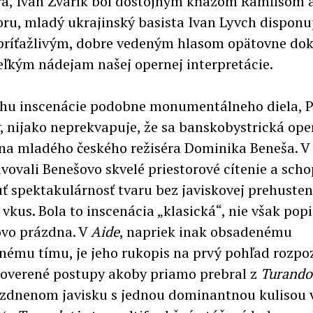
, Ivan Zvarík bol dôstojným kňazom Ramfisom a
oru, mladý ukrajinský basista Ivan Lyvch disponu
príťažlivým, dobre vedeným hlasom opätovne dok
veľkým nádejam našej opernej interpretácie.
hu inscenácie podobne monumentálneho diela, 
, nijako neprekvapuje, že sa banskobystrická ope
 na mladého českého režiséra Dominika Beneša. V
vovali Benešovo skvelé priestorové cítenie a sch
ť spektakulárnosť tvaru bez javiskovej prehusteno
vkus. Bola to inscenácia „klasická“, nie však popi
vo prázdna. V
Aide
, napriek inak obsadenému
nému tímu, je jeho rukopis na prvý pohľad rozpo
 overené postupy akoby priamo prebral z
Turando
zdnenom javisku s jednou dominantnou kulisou v