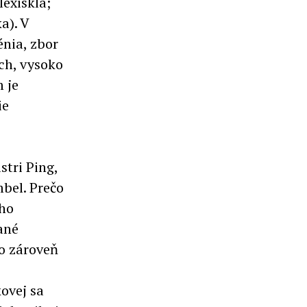
exiskla;
ka). V
nia, zbor
ách, vysoko
 je
ie
tri Ping,
bel. Prečo
iho
ané
o zároveň
kovej sa