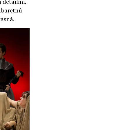
 detailmi.
kabaretnú
časná.