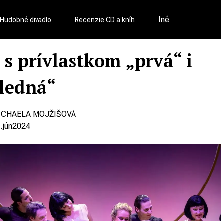
Iné
Hudobné divadlo
Recenzie CD a kníh
 s prívlastkom „prvá“ i
ledná“
ICHAELA MOJŽIŠOVÁ
.
jún
2024