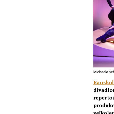
Michaela Šeb
Banskob
divadlo
reperto
produk
veľkole