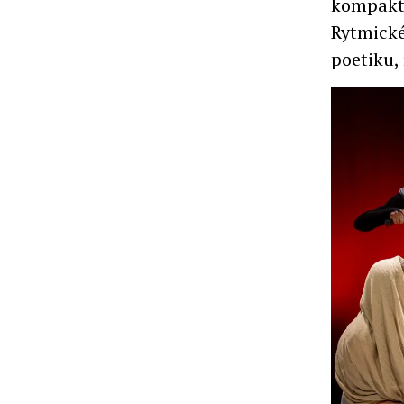
kompaktn
Rytmické
poetiku,