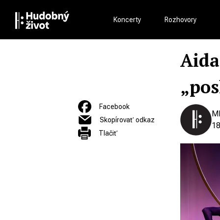
Koncerty
Rozhovory
Aida
„pos
Facebook
M
Skopírovať odkaz
18
Tlačiť