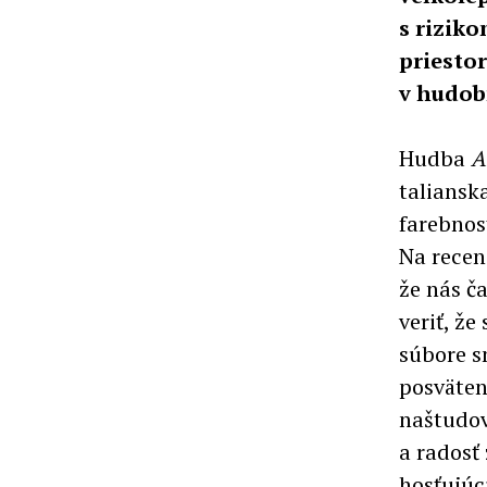
s rizik
priestor
v hudobn
Hudba
A
taliansk
farebnos
Na recen
že nás č
veriť, ž
súbore s
posväten
naštudo
a radosť
hosťujúc