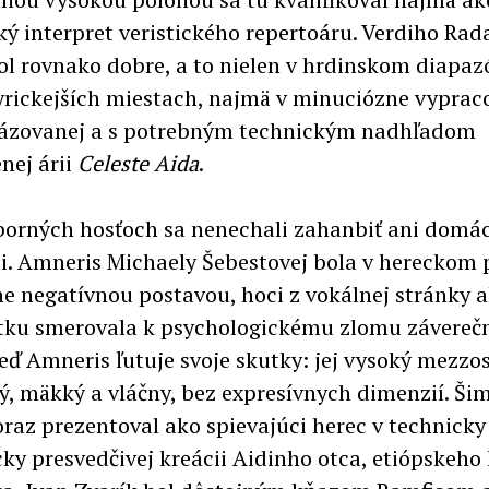
ký interpret veristického repertoáru. Verdiho R
ol rovnako dobre, a to nielen v hrdinskom diapaz
 lyrickejších miestach, najmä v minuciózne vyprac
rázovanej a s potrebným technickým nadhľadom
nej árii
Celeste Aida
.
borných hosťoch sa nenechali zahanbiť ani domác
ti. Amneris Michaely Šebestovej bola v hereckom 
e negatívnou postavou, hoci z vokálnej stránky 
tku smerovala k psychologickému zlomu záverečn
keď Amneris ľutuje svoje skutky: jej vysoký mezzo
lý, mäkký a vláčny, bez expresívnych dimenzií. Ši
oraz prezentoval ako spievajúci herec v technicky 
ky presvedčivej kreácii Aidinho otca, etiópskeho 