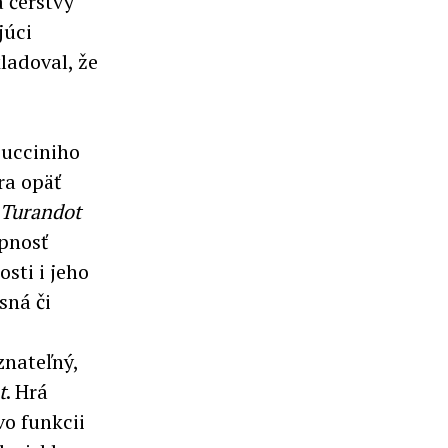
 čerstvý
júci
ladoval, že
Pucciniho
ra opäť
Turandot
opnosť
sti i jeho
sná či
znateľný,
t
. Hrá
o funkcii