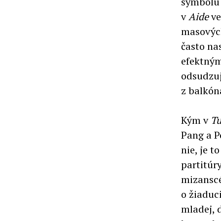
symbolu
v
Aide
ve
masových
často na
efektným
odsudzuj
z balkóna
Kým v
Tu
Pang a P
nie, je 
partitúr
mizanscé
o žiaduc
mladej, 