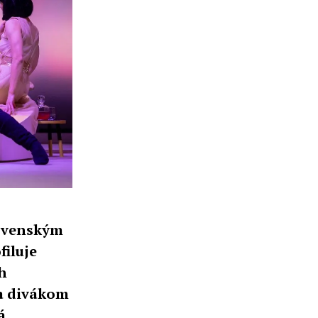
ovenským
filuje
h
a divákom
á