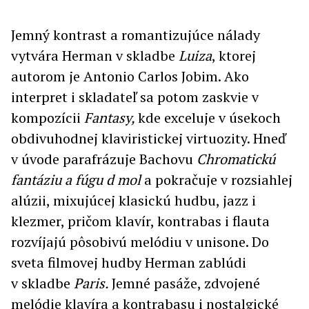
Jemný kontrast a romantizujúce nálady
vytvára Herman v skladbe
Luiza
, ktorej
autorom je Antonio Carlos Jobim. Ako
interpret i skladateľ sa potom zaskvie v
kompozícii
Fantasy,
kde exceluje v úsekoch
obdivuhodnej klaviristickej virtuozity. Hneď
v úvode parafrázuje Bachovu
Chromatickú
fantáziu a fúgu d mol
a pokračuje v rozsiahlej
alúzii, mixujúcej klasickú hudbu, jazz i
klezmer, pričom klavír, kontrabas i flauta
rozvíjajú pôsobivú melódiu v unisone. Do
sveta filmovej hudby Herman zablúdi
v skladbe
Paris.
Jemné pasáže, zdvojené
melódie klavíra a kontrabasu i nostalgické