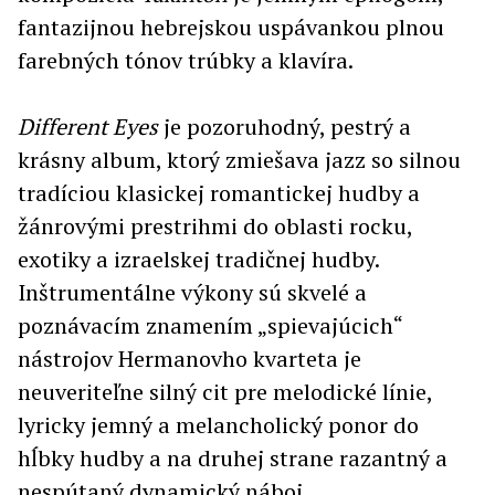
fantazijnou hebrejskou uspávankou plnou
farebných tónov trúbky a klavíra.
Different Eyes
je pozoruhodný, pestrý a
krásny album, ktorý zmiešava jazz so silnou
tradíciou klasickej romantickej hudby a
žánrovými prestrihmi do oblasti rocku,
exotiky a izraelskej tradičnej hudby.
Inštrumentálne výkony sú skvelé a
poznávacím znamením „spievajúcich“
nástrojov Hermanovho kvarteta je
neuveriteľne silný cit pre melodické línie,
lyricky jemný a melancholický ponor do
hĺbky hudby a na druhej strane razantný a
nespútaný dynamický náboj.