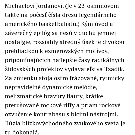
Michaelovi Jordanovi. (Je v 23-osminovom
takte na počesť čísla dresu legendárneho
amerického basketbalistu.) Kým úvod a
záverečný epilóg sa nesú v duchu jemnej
nostalgie, rozsiahly stredný úsek je divokou
prehliadkou klezmerovských motívov,
pripomínajúcich najlepšie časy radikálnych
židovských projektov vydavateľstva Tzadik.
Za zmienku stoja ostro frázované, rytmicky
nepravidelné dynamické melódie,
melizmatické bravúry flauty, krátke
prerušované rockové riffy a priam rockové
ozvučenie kontrabasu s bicími nástrojmi.
Ilúzia blízkovýchodného zvukového sveta je
tu dokonalá.