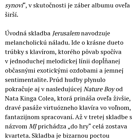
synovi
“, v skutočnosti je záber albumu oveľa
širší.
Úvodná skladba
Jerusalem
navodzuje
melancholickú náladu. Ide o krásne dueto
trúbky s klavírom, ktorého pôvab spočíva
v jednoduchej melodickej línii dopĺňanej
občasnými exotickými ozdobami a jemnej
sentimentalite. Prúd hudby plynulo
pokračuje aj v nasledujúcej
Nature Boy
od
Nata Kinga Colea, ktorá prináša oveľa živšie,
dravé pasáže virtuózneho klavíra vo voľnom,
fantazijnom spracovaní. Až v tretej skladbe s
názvom
MJ
prichádza „do hry“ celá zostava
kvarteta. Skladba je bizarnou poctou