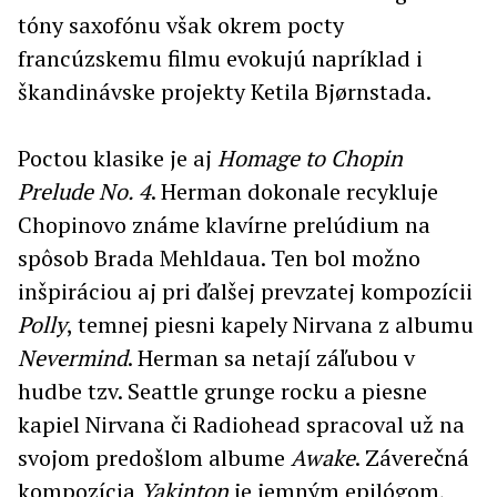
tóny saxofónu však okrem pocty
francúzskemu filmu evokujú napríklad i
škandinávske projekty Ketila Bjørnstada.
Poctou klasike je aj
Homage to Chopin
Prelude No. 4
. Herman dokonale recykluje
Chopinovo známe klavírne prelúdium na
spôsob Brada Mehldaua. Ten bol možno
inšpiráciou aj pri ďalšej prevzatej kompozícii
Polly
, temnej piesni kapely Nirvana z albumu
Nevermind
. Herman sa netají záľubou v
hudbe tzv. Seattle grunge rocku a piesne
kapiel Nirvana či Radiohead spracoval už na
svojom predošlom albume
Awake
. Záverečná
kompozícia
Yakinton
je jemným epilógom,