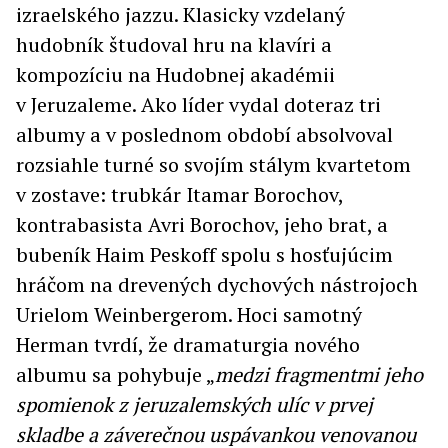
izraelského jazzu. Klasicky vzdelaný
hudobník študoval hru na klavíri a
kompozíciu na Hudobnej akadémii
v Jeruzaleme. Ako líder vydal doteraz tri
albumy a v poslednom období absolvoval
rozsiahle turné so svojím stálym kvartetom
v zostave: trubkár Itamar Borochov,
kontrabasista Avri Borochov, jeho brat, a
bubeník Haim Peskoff spolu s hosťujúcim
hráčom na drevených dychových nástrojoch
Urielom Weinbergerom. Hoci samotný
Herman tvrdí, že dramaturgia nového
albumu sa pohybuje „
medzi fragmentmi jeho
spomienok z jeruzalemských ulíc v prvej
skladbe a záverečnou uspávankou venovanou