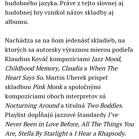
hudobného jazyka. Práve z tejto slovnej aj
hudobnej hry vznikol názov skladby aj
albumu.
Nachádza sa na ňom jedenásť skladieb, na
ktorých sa autorsky výraznou mierou podieľa
Klaudius Kováč kompozíciami
Jazz Mood
,
Childhood Memory
,
Claudia
a
When The
Heart Says So
. Martin Uherek prispel
skladbou
Pink Monk
a spoločnými
kompozíciami oboch interpretov sú
Nocturning Around
a titulná
Two Boddies
.
Playlist dopĺňajú jazzové štandardy
I’ve
Never Been in Love Before
,
All The Things You
Are
,
Stella By Starlight
a
I Hear a Rhapsody
.