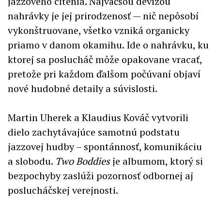
jazzového cítenia. Najväčšou devízou
nahrávky je jej prirodzenosť — nič nepôsobí
vykonštruovane, všetko vzniká organicky
priamo v danom okamihu. Ide o nahrávku, ku
ktorej sa poslucháč môže opakovane vracať,
pretože pri každom ďalšom počúvaní objaví
nové hudobné detaily a súvislosti.
Martin Uherek a Klaudius Kováč vytvorili
dielo zachytávajúce samotnú podstatu
jazzovej hudby – spontánnosť, komunikáciu
a slobodu.
Two Boddies
je albumom, ktorý si
bezpochyby zaslúži pozornosť odbornej aj
poslucháčskej verejnosti.