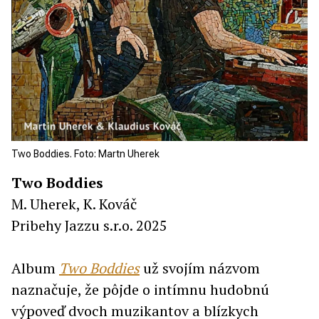
Two Boddies. Foto: Martn Uherek
Two Boddies
M. Uherek, K. Kováč
Pribehy Jazzu s.r.o. 2025
Album
Two Boddies
už svojím názvom
naznačuje, že pôjde o intímnu hudobnú
výpoveď dvoch muzikantov a blízkych