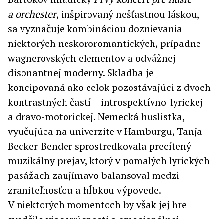
a orchester
, inšpirovaný nešťastnou láskou,
sa vyznačuje kombináciou doznievania
niektorých neskororomantických, prípadne
wagnerovských elementov a odvážnej
disonantnej moderny. Skladba je
koncipovaná ako celok pozostávajúci z dvoch
kontrastných častí – introspektívno-lyrickej
a dravo-motorickej. Nemecká huslistka,
vyučujúca na univerzite v Hamburgu, Tanja
Becker-Bender sprostredkovala precítený
muzikálny prejav, ktorý v pomalých lyrických
pasážach zaujímavo balansoval medzi
zraniteľnosťou a hĺbkou výpovede.
V niektorých momentoch by však jej hre