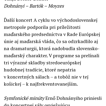
Dohnányi – Bartók – Moyzes
Ďalší koncert A cyklu vo východoslovenskej
metropole podporila pri príležitosti
maďarského predsedníctva v Rade Európskej
únie aj maďarská vláda, čo sa odzrkadlilo aj
na dramaturgii, ktorá nadobudla slovensko-
maďarský charakter. V programe sa prelínali
tri výrazné skladby stredoeurópskej
hudobnej tradície, ktoré nepatria
v koncertných sálach – a tobôž nie v tej
košickej – k najfrekventovanejším.
Symfonické minúty
Ernő Dohnányiho priniesli
do koncertnej sály osviežujúcu