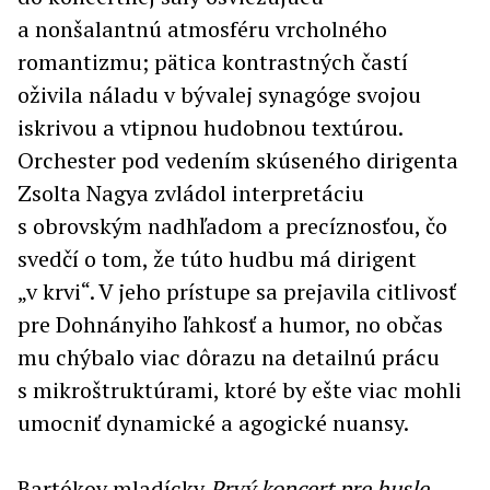
a nonšalantnú atmosféru vrcholného
romantizmu; pätica kontrastných častí
oživila náladu v bývalej synagóge svojou
iskrivou a vtipnou hudobnou textúrou.
Orchester pod vedením skúseného dirigenta
Zsolta Nagya zvládol interpretáciu
s obrovským nadhľadom a precíznosťou, čo
svedčí o tom, že túto hudbu má dirigent
„v krvi“. V jeho prístupe sa prejavila citlivosť
pre Dohnányiho ľahkosť a humor, no občas
mu chýbalo viac dôrazu na detailnú prácu
s mikroštruktúrami, ktoré by ešte viac mohli
umocniť dynamické a agogické nuansy.
Bartókov mladícky
Prvý koncert pre husle