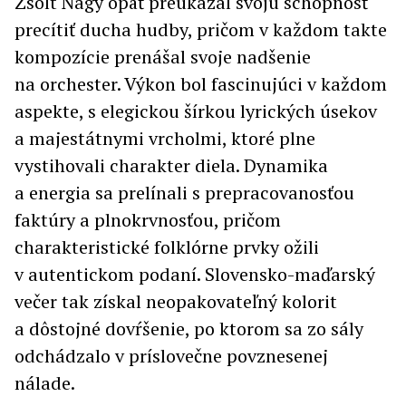
Zsolt Nagy opäť preukázal svoju schopnosť
precítiť ducha hudby, pričom v každom takte
kompozície prenášal svoje nadšenie
na orchester. Výkon bol fascinujúci v každom
aspekte, s elegickou šírkou lyrických úsekov
a majestátnymi vrcholmi, ktoré plne
vystihovali charakter diela. Dynamika
a energia sa prelínali s prepracovanosťou
faktúry a plnokrvnosťou, pričom
charakteristické folklórne prvky ožili
v autentickom podaní. Slovensko-maďarský
večer tak získal neopakovateľný kolorit
a dôstojné dovŕšenie, po ktorom sa zo sály
odchádzalo v príslovečne povznesenej
nálade.