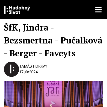
ŠfK, Jindra -
Bezsmertna - Pučalková
- Berger - Faveyts
TAMÁS HORKAY
17.
jún
2024