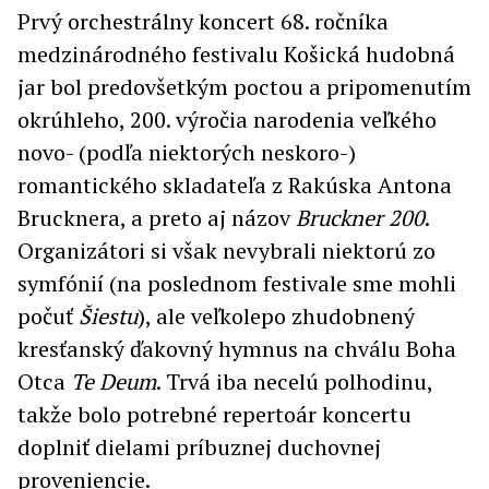
Prvý orchestrálny koncert 68. ročníka
medzinárodného festivalu Košická hudobná
jar bol predovšetkým poctou a pripomenutím
okrúhleho, 200. výročia narodenia veľkého
novo- (podľa niektorých neskoro-)
romantického skladateľa z Rakúska Antona
Brucknera, a preto aj názov
Bruckner 200
.
Organizátori si však nevybrali niektorú zo
symfónií (na poslednom festivale sme mohli
počuť
Šiestu
), ale veľkolepo zhudobnený
kresťanský ďakovný hymnus na chválu Boha
Otca
Te Deum
. Trvá iba necelú polhodinu,
takže bolo potrebné repertoár koncertu
doplniť dielami príbuznej duchovnej
proveniencie.