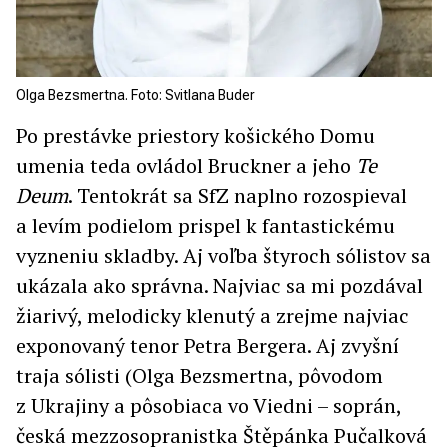
Olga Bezsmertna. Foto: Svitlana Buder
Po prestávke priestory košického Domu
umenia teda ovládol Bruckner a jeho
Te
Deum
. Tentokrát sa SfZ naplno rozospieval
a levím podielom prispel k fantastickému
vyzneniu skladby. Aj voľba štyroch sólistov sa
ukázala ako správna. Najviac sa mi pozdával
žiarivý, melodicky klenutý a zrejme najviac
exponovaný tenor Petra Bergera. Aj zvyšní
traja sólisti (Olga Bezsmertna, pôvodom
z Ukrajiny a pôsobiaca vo Viedni – soprán,
česká mezzosopranistka Štěpánka Pučalková