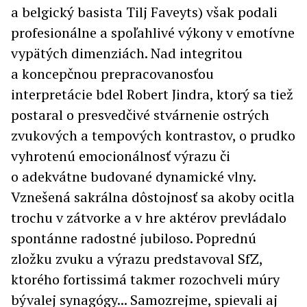
a belgický basista Tilj Faveyts) však podali
profesionálne a spoľahlivé výkony v emotívne
vypätých dimenziách. Nad integritou
a koncepčnou prepracovanosťou
interpretácie bdel Robert Jindra, ktorý sa tiež
postaral o presvedčivé stvárnenie ostrých
zvukových a tempových kontrastov, o prudko
vyhrotenú emocionálnosť výrazu či
o adekvátne budované dynamické vlny.
Vznešená sakrálna dôstojnosť sa akoby ocitla
trochu v zátvorke a v hre aktérov prevládalo
spontánne radostné jubiloso. Poprednú
zložku zvuku a výrazu predstavoval SfZ,
ktorého fortissimá takmer rozochveli múry
bývalej synagógy... Samozrejme, spievali aj