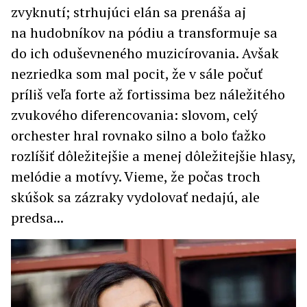
zvyknutí; strhujúci elán sa prenáša aj
na hudobníkov na pódiu a transformuje sa
do ich oduševneného muzicírovania. Avšak
nezriedka som mal pocit, že v sále počuť
príliš veľa forte až fortissima bez náležitého
zvukového diferencovania: slovom, celý
orchester hral rovnako silno a bolo ťažko
rozlíšiť dôležitejšie a menej dôležitejšie hlasy,
melódie a motívy. Vieme, že počas troch
skúšok sa zázraky vydolovať nedajú, ale
predsa...