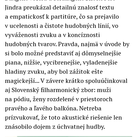
Jindra preukázal detailnú znalosť textu
a empatickosť k partitúre, čo sa prejavilo
v ucelenosti a čistote hudobných línií, vo
vyváženosti zvuku a v koncíznosti
hudobných tvarov. Pravda, najmä v úvode by
si bolo možné predstaviť aj dômyselnejšie
piana, nižšie, vycibrenejšie, vyladenejšie
hladiny zvuku, aby bol zážitok ešte
magickejší... V závere krátko spoluúčinkoval
aj Slovenský filharmonický zbor: muži
na pódiu, ženy rozdelené v priestoroch
pravého a ľavého balkóna. Netreba
prízvukovať, že toto akustické riešenie len
znásobilo dojem z úchvatnej hudby.