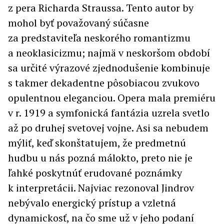
z pera Richarda Straussa. Tento autor by
mohol byť považovaný súčasne
za predstaviteľa neskorého romantizmu
a neoklasicizmu; najmä v neskoršom období
sa určité výrazové zjednodušenie kombinuje
s takmer dekadentne pôsobiacou zvukovo
opulentnou eleganciou. Opera mala premiéru
v r. 1919 a symfonická fantázia uzrela svetlo
až po druhej svetovej vojne. Asi sa nebudem
mýliť, keď skonštatujem, že predmetnú
hudbu u nás pozná málokto, preto nie je
ľahké poskytnúť erudované poznámky
k interpretácii. Najviac rezonoval Jindrov
nebývalo energický prístup a vzletná
dynamickosť, na čo sme už v jeho podaní