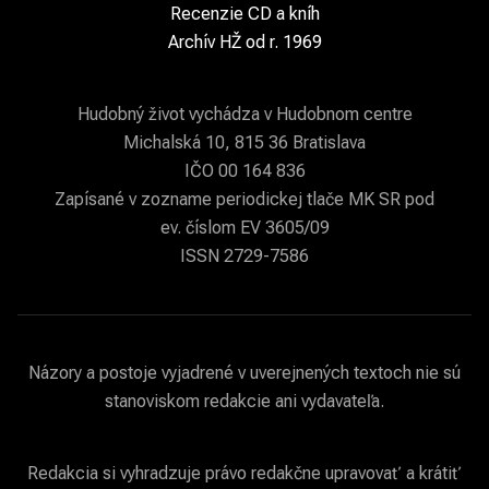
Recenzie CD a kníh
Archív HŽ od r. 1969
Hudobný život vychádza v Hudobnom centre
Michalská 10, 815 36 Bratislava
IČO 00 164 836
Zapísané v zozname periodickej tlače MK SR pod
ev. číslom EV 3605/09
ISSN 2729-7586
Názory a postoje vyjadrené v uverejnených textoch nie sú
stanoviskom redakcie ani vydavateľa.
Redakcia si vyhradzuje právo redakčne upravovať a krátiť