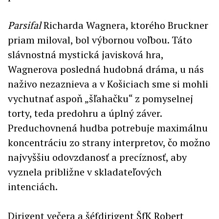
Parsifal
Richarda Wagnera, ktorého Bruckner
priam miloval, bol výbornou voľbou. Táto
slávnostná mystická javisková hra,
Wagnerova posledná hudobná dráma, u nás
naživo nezaznieva a v Košiciach sme si mohli
vychutnať aspoň „šľahačku“ z pomyselnej
torty, teda predohru a úplný záver.
Preduchovnená hudba potrebuje maximálnu
koncentráciu zo strany interpretov, čo možno
najvyššiu odovzdanosť a precíznosť, aby
vyznela približne v skladateľových
intenciách.
Dirigent večera a šéfdirigent ŠfK Robert