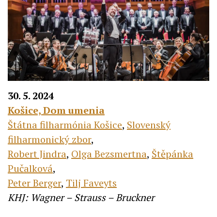
30. 5. 2024
Košice, Dom umenia
Štátna filharmónia Košice
,
Slovenský
filharmonický zbor
,
Robert Jindra
,
Olga Bezsmertna
,
Štěpánka
Pučalková
,
Peter Berger
,
Tilj Faveyts
KHJ: Wagner – Strauss – Bruckner