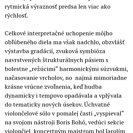
rytmická výraznosť predsa len viac ako
rýchlosť.
Celkové interpretačné uchopenie môjho
obľúbeného diela ma však nadchlo, obzvlášť
výstavba gradácií, zvuková symbióza
navrstvených štrukturálnych pásiem s
bolestne „režúcimi“ harmonickými súzvukmi,
načasovanie vrcholov, no najmä mimoriadne
krásne vrúcne zvoľnenia, keď hudba
dynamicky i tempovo opadávala a vplývala
do tematicky nových úsekov. Úchvatné
violončelové sólo v pomalej časti „vyspieval“
na svojom nástroji Boris Bohó, vedúci sekcie
violončiel, koncertným majstrom bol Jarolím