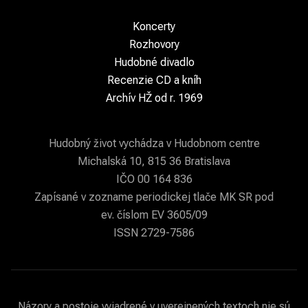
Koncerty
Rozhovory
Hudobné divadlo
Recenzie CD a kníh
Archív HŽ od r. 1969
Hudobný život vychádza v Hudobnom centre
Michalská 10, 815 36 Bratislava
IČO 00 164 836
Zapísané v zozname periodickej tlače MK SR pod
ev. číslom EV 3605/09
ISSN 2729-7586
Názory a postoje vyjadrené v uverejnených textoch nie sú