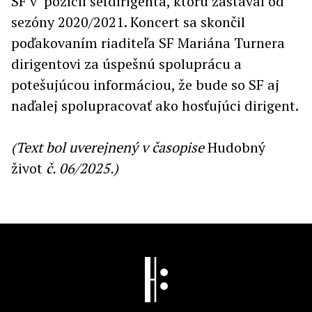
SF v pozícii šéfdirigenta, ktorú zastával od
sezóny 2020/2021. Koncert sa skončil
poďakovaním riaditeľa SF Mariána Turnera
dirigentovi za úspešnú spoluprácu a
potešujúcou informáciou, že bude so SF aj
naďalej spolupracovať ako hosťujúci dirigent.
(Text bol uverejnený v časopise
Hudobný
život
č. 06/2025.)