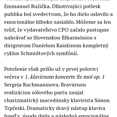
Emmanuel Ružička. Dlhotrvajúci potlesk
publika bol svedectvom, že ho dielo oslovilo a
emocionálne hlboko zasiahlo. Môžeme sa len
tešiť, že vydavateľstvo CPO začalo postupne
nahrávať so Slovenskou filharmóniou s
dirigentom Danielom Raiskinom kompletný
cyklus Schmidtových symfónií.
Potešenie však prišlo už v prvej polovici
večera v
1. klavírnom koncerte fis mol op. 1
Sergeja Rachmaninova. Bravúrnou
realizáciou sólového partu zaujal
charizmatický macedónsky klavirista Simon
Trpčeski. Dramaticky dravý nástup klavíra
hneď v úvode diela a následná emocionálne