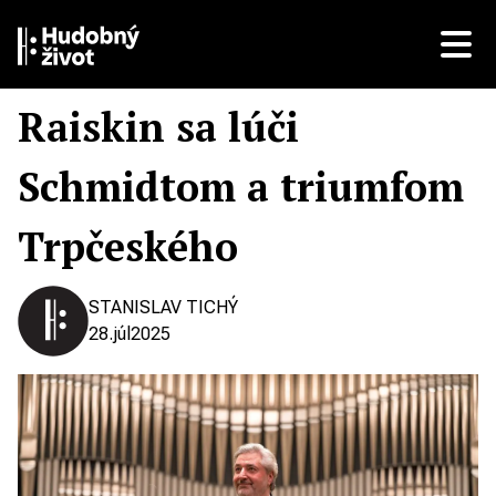
Raiskin sa lúči
Schmidtom a triumfom
Trpčeského
STANISLAV TICHÝ
28.
júl
2025