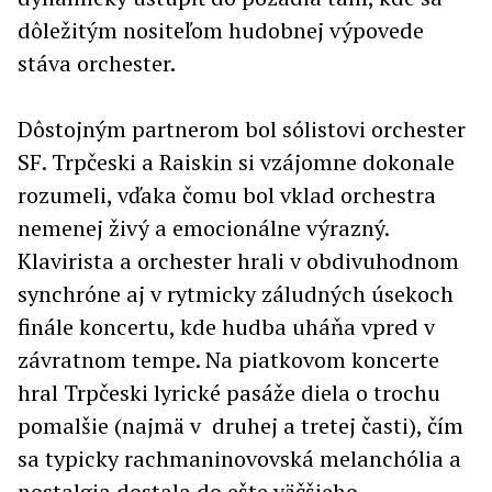
dôležitým nositeľom hudobnej výpovede
stáva orchester.
Dôstojným partnerom bol sólistovi orchester
SF. Trpčeski a Raiskin si vzájomne dokonale
rozumeli, vďaka čomu bol vklad orchestra
nemenej živý a emocionálne výrazný.
Klavirista a orchester hrali v obdivuhodnom
synchróne aj v rytmicky záludných úsekoch
finále koncertu, kde hudba uháňa vpred v
závratnom tempe. Na piatkovom koncerte
hral Trpčeski lyrické pasáže diela o trochu
pomalšie (najmä v druhej a tretej časti), čím
sa typicky rachmaninovovská melanchólia a
nostalgia dostala do ešte väčšieho