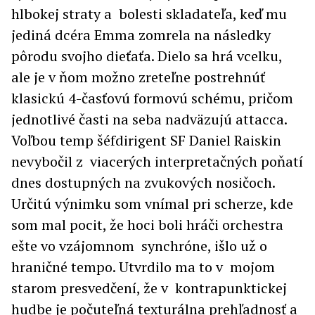
hlbokej straty a bolesti skladateľa, keď mu
jediná dcéra Emma zomrela na následky
pôrodu svojho dieťaťa. Dielo sa hrá vcelku,
ale je v ňom možno zreteľne postrehnúť
klasickú 4-časťovú formovú schému, pričom
jednotlivé časti na seba nadväzujú attacca.
Voľbou temp šéfdirigent SF Daniel Raiskin
nevybočil z viacerých interpretačných poňatí
dnes dostupných na zvukových nosičoch.
Určitú výnimku som vnímal pri scherze, kde
som mal pocit, že hoci boli hráči orchestra
ešte vo vzájomnom synchróne, išlo už o
hraničné tempo. Utvrdilo ma to v mojom
starom presvedčení, že v kontrapunktickej
hudbe je počuteľná texturálna prehľadnosť a