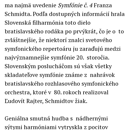
ma najmä uvedenie
Symfónie č. 4
Franza
Schmidta. Podľa dostupných informácií hrala
Slovenská filharmónia toto dielo
bratislavského rodáka po prvýkrát, čo je o to
zvláštnejšie, že niektorí znalci svetového
symfonického repertoáru ju zaraďujú medzi
najvýznamnejšie symfónie 20. storočia.
Slovenským poslucháčom sú však všetky
skladateľove symfónie známe z nahrávok
bratislavského rozhlasového symfonického
orchestra, ktoré v 80. rokoch realizoval
Ľudovít Rajter, Schmidtov žiak.
Geniálna smutná hudba s nádhernými
sýtymi harmóniami vytryskla z pocitov