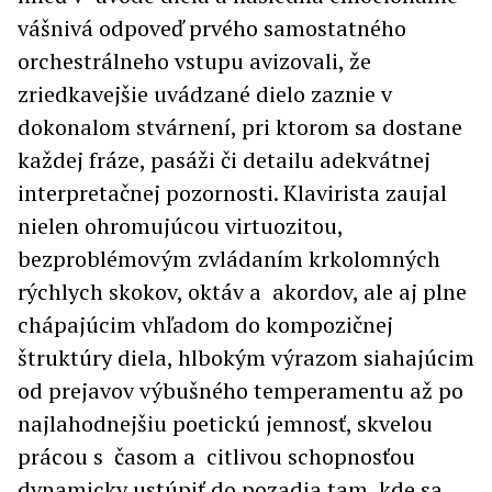
vášnivá odpoveď prvého samostatného
orchestrálneho vstupu avizovali, že
zriedkavejšie uvádzané dielo zaznie v
dokonalom stvárnení, pri ktorom sa dostane
každej fráze, pasáži či detailu adekvátnej
interpretačnej pozornosti. Klavirista zaujal
nielen ohromujúcou virtuozitou,
bezproblémovým zvládaním krkolomných
rýchlych skokov, oktáv a akordov, ale aj plne
chápajúcim vhľadom do kompozičnej
štruktúry diela, hlbokým výrazom siahajúcim
od prejavov výbušného temperamentu až po
najlahodnejšiu poetickú jemnosť, skvelou
prácou s časom a citlivou schopnosťou
dynamicky ustúpiť do pozadia tam, kde sa